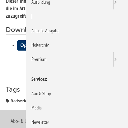
Dieser Inhalt liegt nur als PDF-Datei vor. Bitte öffnen Sie
Ausbildung
die im Artikel verlinkte Datei, um auf den Inhalt
zuzugreifen.
|
Downloads:
Aktuelle Ausgabe
Heftarchiv
Opus
Premium
Teilen
Link kopieren
Services
Tags
Abo & Shop
Badserien Keramag
Keramag
Media
Abo- & Leserservice
AGB
Alle Inhalte chronologisch
Newsletter