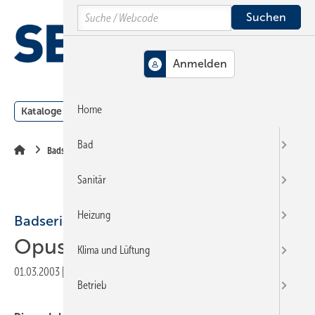
Springe
Springe
Springe
Search
auf
auf
auf
Hauptinhalt
Hauptmenü
SiteSearch
MENÜ
Home
Kataloge
Meldungen
Podcast
Produkte
Webin
Bad
Badserien Keramag
Sanitär
Heizung
Badserien Keramag
Opus
Klima und Lüftung
01.03.2003
|
Veröffentlicht in
Ausgabe 05-2003
|
Druckvorschau
Betrieb