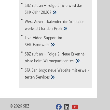
SBZ ruft an – Folge 5: Wie wird das
SHK-Jahr
2026?
Wera Adventskalender: die Schraub­
werk­statt für den
Pro­fi
Live-Video-Support im
SHK-Handwerk
SBZ ruft an – Folge 2: Neue Erkennt­
nisse beim
Wärme­pumpen­test
SFA Sanibroy: neue Web­site mit erwei­
terten
Services
© 2026 SBZ