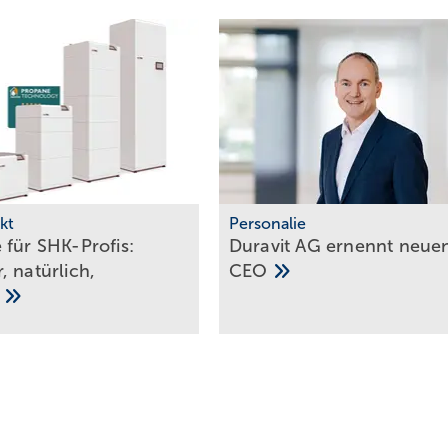
kt
Personalie
 für SHK-Profis:
Duravit AG ernennt neue
, natür­lich,
CEO
t