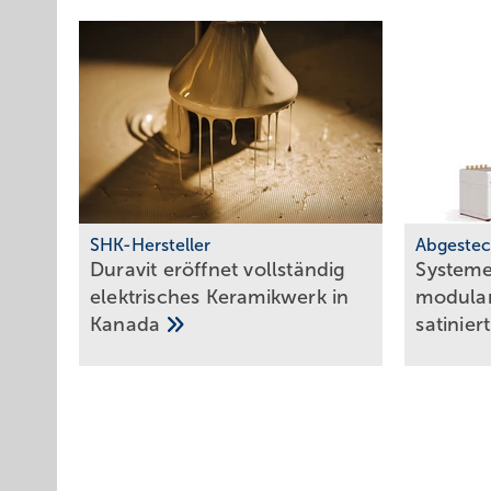
SHK-Hersteller
Abgestec
Duravit eröffnet voll­stän­dig
Systeme
elek­tri­sches Keramik­werk in
modu­lar
Kanada
satinier