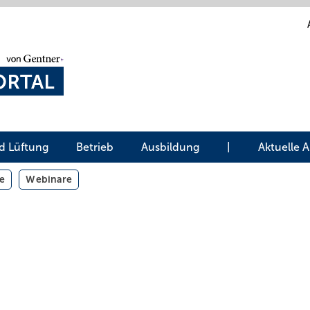
d Lüftung
Betrieb
Ausbildung
|
Aktuelle 
e
Webinare