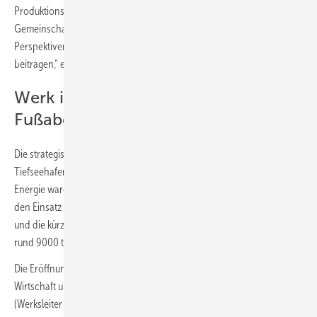
Produktionsstandort: Es ist ein gemeinsames Projekt mit der lokalen
Gemeinschaft. Wir möchten langfristig Arbeitsplätze schaffen, die
Perspektiven bieten, und aktiv zur wirtschaftlichen Entwicklung
beitragen,“ erklärt Christian Gilles, Werksleiter Duravit Kanada.
Werk in Kanada reduziert CO
-
2
Fußabdruck um 9000 t
Die strategische Lage am Sankt-Lorenz-Strom mit Zugang zu einem
Tiefseehafen sowie die Verfügbarkeit sauberer, kostengünstiger
Energie waren entscheidende Faktoren für die Standortwahl. Durch
den Einsatz von Wasserkraft aus Québec anstelle fossiler Brennstoffe
und die kürzeren Transportwege werden die CO
-Emissionen um
2
rund 9000 t jährlich reduziert.
Die Eröffnungsfeier fand im Beisein von rund 80 Gästen aus Politik,
Wirtschaft und Medien statt. Duravit wurde durch Christian Gilles
(Werksleiter Kanada), Thomas Stammel (COO), Lüder Fromm (CMO)