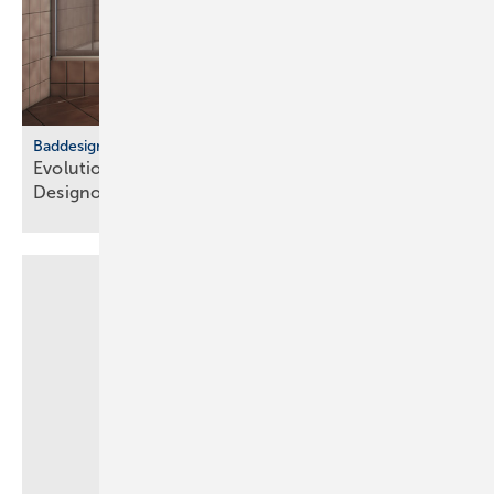
Baddesign
Evolution des Ba­de­zim­mers: Vom Zweck­raum zum
De­sign­ob­jekt