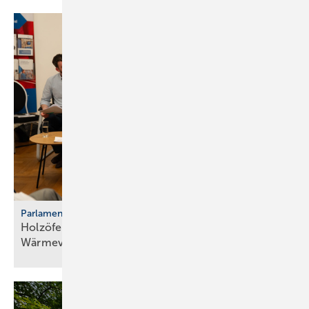
Parlamentarischer Kaminabend
Holzöfen als Resilienz­fak­tor der
Wärme­ver­sor­gung