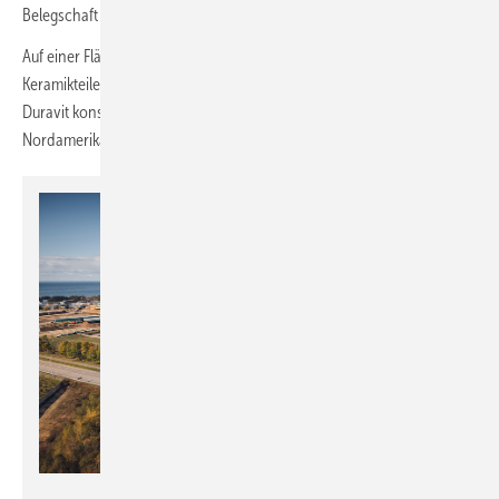
Belegschaft auf 240 Personen anwachsen.
2
Auf einer Fläche von 35.000 m
werden künftig jährlich bis zu 450.000
Keramikteile für den nordamerikanischen Markt gefertigt. Dabei folgt
Duravit konsequent seinem „local for local“-Ansatz: Produkte für
Nordamerika werden direkt vor Ort produziert.
Duravit