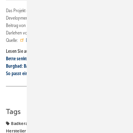
Das Projekt erhielt substanzielle Unterstützung: Economic
Development Canada förderte den Aufbau mit einem rückzahlbaren
Beitrag von 19 Mio. CAD, während Investissement Québec ein
Darlehen von 11 Mio. CAD über das Programm ESSOR bereitstellte. ■
Quelle:
Duravit
/ ml
Lesen Sie auch:
Bette senkt Emis­si­ons­in­ten­si­tät um mehr als die Häl­fte
Burgbad: Bad­mö­bel ener­ge­tisch nach­hal­tig pro­du­zie­ren
So p asst ein zusätzliches Badezimmer ins Dachgeschoss
Teilen
Link kopieren
Tags
Badkeramik
Duravit
Nachhaltigkeit
SHK-TGA-
Hersteller bauen