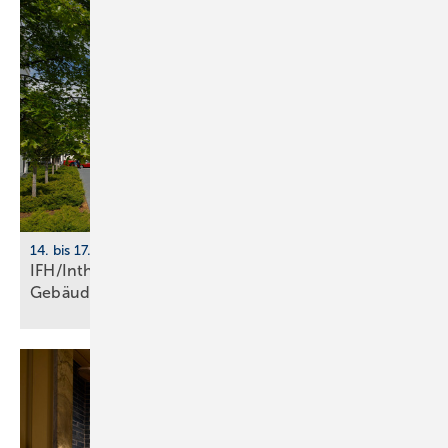
14. bis 17. April 2026, Nürnberg
IFH/Intherm 2026: Sanitär-, Haus- und
Ge­bäu­de­tech­nik