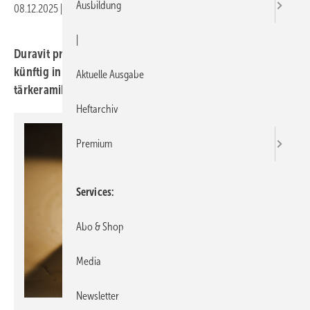
Ausbildung
08.12.2025
|
Druckvorschau
|
Duravit produziert für den nord­ameri­ka­ni­schen Markt
künftig in Matane, Kanada. Die neue Anlage brennt Sani­
Aktuelle Ausgabe
tär­ke­ra­mik voll­stän­dig elek­trisch.
Heftarchiv
Premium
Services
Abo & Shop
Media
Newsletter
Duravit