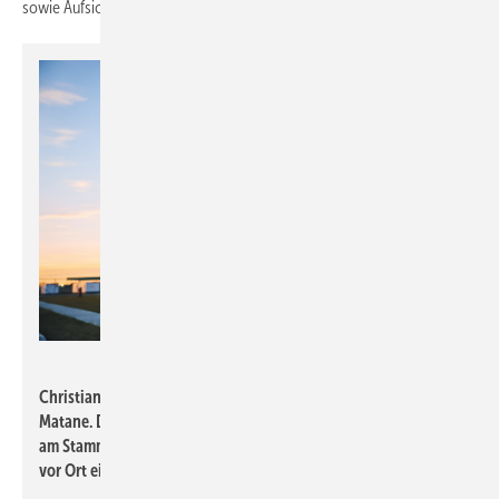
sowie Aufsichtsratsvorsitzenden Gregor Greinert vertreten.
Duravit
Christian Gilles verantwortet das neue Duravit-Werk in
Matane. Der erfahrene Werksleiter, zuvor in Bischwiller und
am Stammsitz Hornberg tätig, bringt seine Kompetenz nun
vor Ort ein.