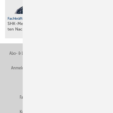
Fachkräfteentwicklung
SHK-Meisterförderung: Rücken­wind für enga­gier­
ten
Nachwuchs
Abo- & Leserservice
AGB
Alle Inhalte chronologisch
Anmelden
Anmeldung & Registrierung
Newsletter
Datenschutz
E-Paper
Editor's choice
Fachbeiträge
Gentner Verlag
Impressum
Karriere bei Gentner
Team
Mediaservice