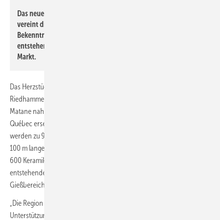
2
Das neue Duravit-Werk in Matane, Québec: Auf 35.000 m
vereint die Anlage modernste Technologie mit einem klaren
Bekenntnis zu verantwortungsvoller Produktion. Hier
entstehen Badezimmerlösungen für den nordamerikanischen
Markt.
Das Herzstück des Werks bilden elektrische Rollenöfen von
Riedhammer, einer Tochter der SACMI-Gruppe. Duravit nutzt in
Matane nahezu vollständig erneuerbare Energie: Wasserkraft aus
Québec ersetzt fossile Brennstoffe, die elektrischen Rollenöfen
werden zu 99,6 % aus regenerativen Quellen betrieben. Die rund
100 m langen Anlagen ermöglichen eine tägliche Kapazität von über
600 Keramikstücken, die bei 1260 °C gebrannt werden. Die
entstehende Prozesswärme wird zudem für Trocknung und
Gießbereiche zurückgeführt.
„Die Region Matane hat uns von Anfang an mit großem Vertrauen und
Unterstützung begleitet. Dieses Werk ist für uns mehr als ein