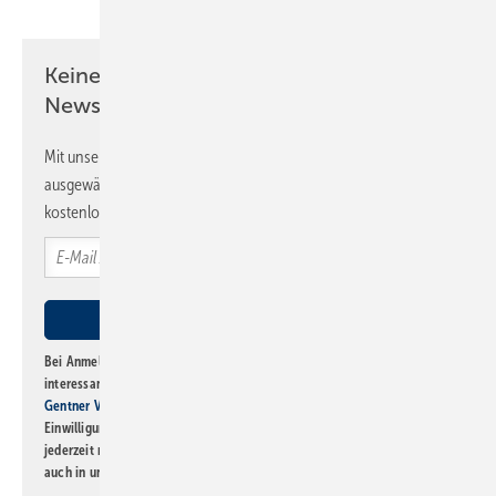
Keine Zeit? Kein Problem mit dem SBZ
Newsletter!
Mit unserem Newsletter erhalten Sie regelmäßig von uns
ausgewählte Informationen und Neuigkeiten, gebündelt und
kostenlos direkt ins Postfach.
Bei Anmeldung zu diesem Newsletter bin ich damit einverstanden, über
interessante Verlags- und Online-Angebote
der Marken der Alfons W.
Gentner Verlag GmbH & Co. KG
informiert zu werden. Diese
Einwilligung kann ich jederzeit widerrufen und eine Abmeldung ist
jederzeit möglich. Informationen zum Umgang mit Daten finden Sie
auch in unserer
Datenschutzerklärung
.