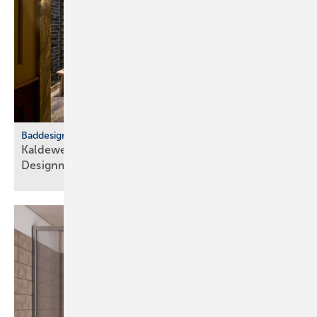
Baddesign
Kaldewei: Badkultur trifft euro­päische
Design­metropolen