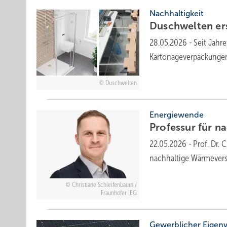
Nachhaltigkeit
Duschwelten er­s
28.05.2026
-
Seit Jahr
Kartonageverpackungen
Duschwelten
Energiewende
Professur für nac
22.05.2026
-
Prof. Dr.
nachhaltige Wärmever
Christiane Schleifenbaum /
Fraunhofer IEG
Gewerblicher Eigen