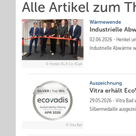
Alle Artikel zum 
Wärmewende
Industrielle Ab
02.06.2026
-
Henkel un
Indus­tri­elle Ab­wärme 
Henkel AG & Co. KGaA
Auszeichnung
Vitra erhält Eco
29.05.2026
-
Vitra Bad
Silbermedaille ausgeze
Vitra Bad