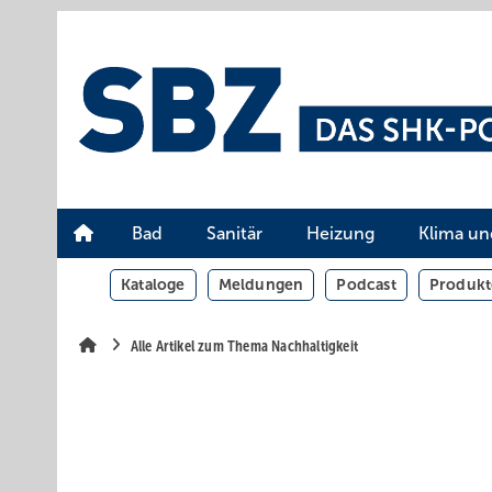
Springe
Springe
Springe
auf
auf
auf
Hauptinhalt
Hauptmenü
SiteSearch
Bad
Sanitär
Heizung
Klima un
Kataloge
Meldungen
Podcast
Produkt
Alle Artikel zum Thema Nachhaltigkeit