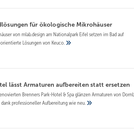
lösungen für öko­lo­gi­sche
Mi­kro­häu­ser
häuser von mlab.design am Nationalpark Eifel setzen im Bad auf
norientierte Lösungen von
Keuco.
l lässt Arma­turen auf­be­rei­ten statt
erset­zen
reno­vier­ten Brenners Park-Hotel & Spa glän­zen Arma­turen von Dorn­
dank profes­sio­nel­ler Auf­be­rei­tung wie
neu.