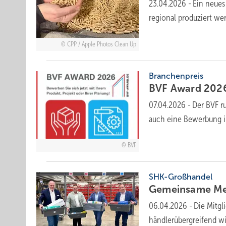
23.04.2026
-
Ein neues
regional produziert we
CPP / Apple Photos Clean Up
Branchenpreis
BVF Award 2026: 
07.04.2026
-
Der BVF ru
auch eine Bewerbung i
BVF
SHK-Großhandel
Gemeinsame Meh
06.04.2026
-
Die Mitgl
händlerübergreifend 