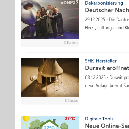
Dekarbonisierung
Deut­scher Nach­h
29.12.2025
-
Die Danfos
Heiz-, Lüf­tungs- und Kl
Danfoss
SHK-Hersteller
Duravit eröffnet 
08.12.2025
-
Duravit pr
neue Anlage brennt Sani­t
Duravit
Digitale Tools
Neue Online-Ser