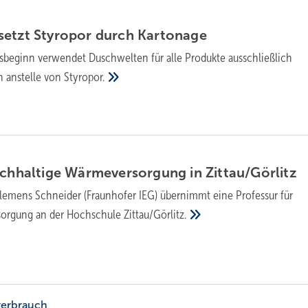
etzt Sty­ro­por durch
Kar­to­na­ge
esbeginn verwendet Duschwelten für alle Produkte ausschließlich
 anstelle von
Styropor.
h­hal­ti­ge Wär­me­ver­sor­gung in
Zittau/Görlitz
 Clemens Schneider (Fraunhofer IEG) übernimmt eine Professur für
sorgung an der Hochschule
Zittau/Görlitz.
verbrauch