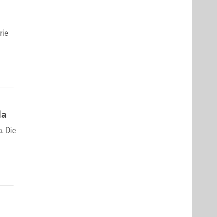
rie
da
a. Die