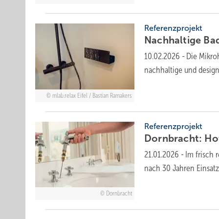
Referenzprojekt
Nachhaltige Bad
10.02.2026
-
Die Mikro
nachhaltige und desig
mlab.relax Eifel / Bastian Ramakers
Referenzprojekt
Dornbracht: Hote
21.01.2026
-
Im frisch 
nach 30 Jahren Ein­satz 
Dornbracht