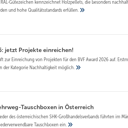
 RAL-Gütezeichen kennzeichnet Holzpellets, die besonders nachhal
rden und hohe Qualitätsstandards
erfüllen.
jetzt Pro­jek­te
ein­rei­chen!
ft zur Einreichung von Projekten für den BVF Award 2026 auf. Erstma
n der Kategorie Nachhaltigkeit
möglich.
r­weg-Tausch­boxen in
Öster­reich
ieder des österreichischen SHK-Großhandelsverbands führten im Mä
wiederverwendbare Tauschboxen
ein.