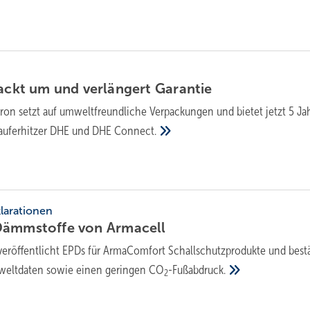
ackt um und ver­län­gert
Ga­ran­tie
ltron setzt auf umweltfreundliche Verpackungen und bietet jetzt 5 Ja
lauferhitzer DHE und DHE
Connect.
arationen
Dämm­stof­fe von
Armacell
veröffentlicht EPDs für ArmaComfort Schallschutzprodukte und bestä
weltdaten sowie einen geringen CO
-Fußabdruck.
2