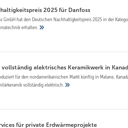
al­tig­keits­preis 2025 für
Danfoss
s GmbH hat den Deut­schen Nach­hal­tig­keits­preis 2025 in der Kate­go­
ima­tech­nik
er­hal­ten.
voll­stän­dig elek­tri­sches Keramik­werk in
Kana
oduziert für den nord­ameri­ka­ni­schen Markt künftig in Matane, Kanad
är­ke­ra­mik voll­stän­dig
elek­trisch.
vices für private
Erd­wär­me­pro­jekte