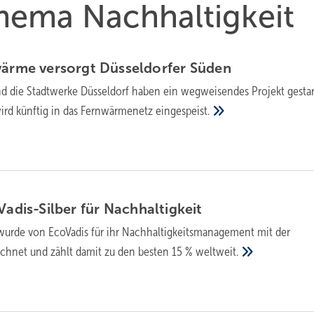
Thema Nachhaltigkeit
wärme versorgt Düsseldorfer
Süden
d die Stadtwerke Düssel­dorf haben ein wegweisendes Projekt gestar
wird künftig in das Fern­wärme­netz
ein­ge­speist.
Vadis-Silber für
Nach­hal­tig­keit
 wurde von EcoVadis für ihr Nachhaltigkeitsmanagement mit der
ichnet und zählt damit zu den besten 15 %
weltweit.