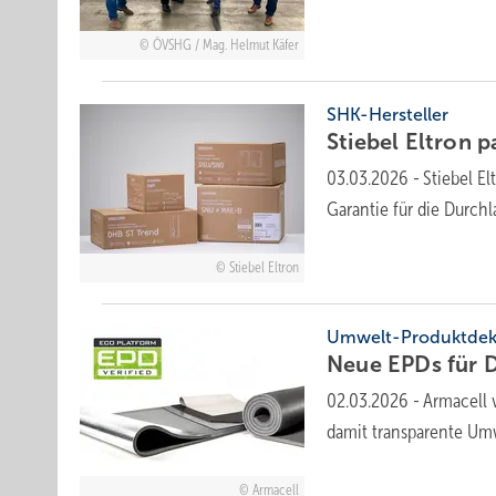
ÖVSHG / Mag. Helmut Käfer
SHK-Hersteller
Stiebel Eltron p
03.03.2026
-
Stiebel E
Garantie für die Durch
Stiebel Eltron
Umwelt-Produktdekl
Neue EPDs für 
02.03.2026
-
Armacell 
damit transparente Um
Armacell