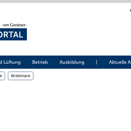
d Lüftung
Betrieb
Ausbildung
|
Aktuelle 
e
Webinare