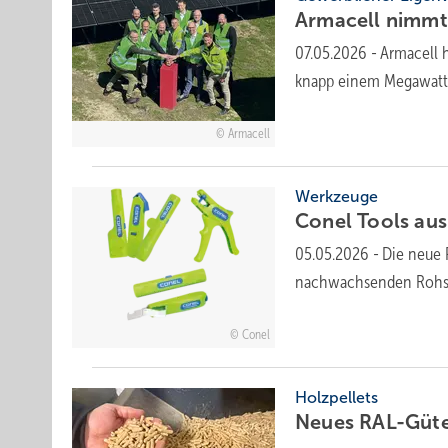
Armacell nimmt
07.05.2026
-
Armacell 
knapp einem Megawatt 
Armacell
Werkzeuge
Conel Tools aus
05.05.2026
-
Die neue 
nachwachsenden Rohsto
Conel
Holzpellets
Neues RAL-Gü­te