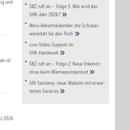
tig und
SBZ ruft an – Folge 5: Wie wird das
SHK-Jahr
2026?
Wera Adventskalender: die Schraub­
werk­statt für den
Pro­fi
Live-Video-Support im
SHK-Handwerk
ls ist
SBZ ruft an – Folge 2: Neue Erkennt­
nisse beim
Wärme­pumpen­test
SFA Sanibroy: neue Web­site mit erwei­
terten
Services
rz 2026