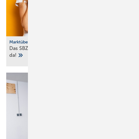
Marktübersicht
Das SBZ-Sonder­heft Bad­ke­ra­mik-Serien 2025 ist
da!