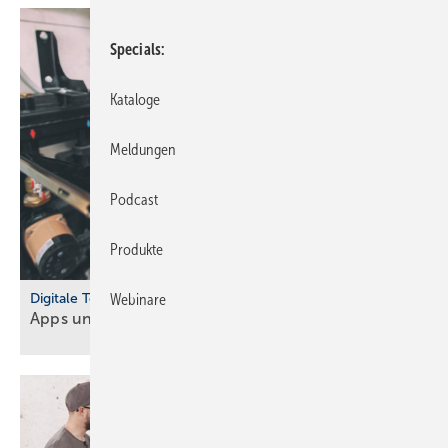
Specials
Kataloge
Meldungen
Podcast
Produkte
Digitale Tools
Webinare
Apps und Soft­ware für Hand­werker und
Planer