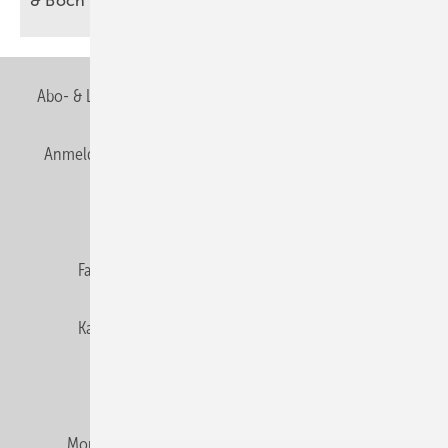
&
Boch
Abo- & Leserservice
AGB
Alle Inhalte chronologisch
Anmelden
Anmeldung & Registrierung
Newsletter
Datenschutz
E-Paper
Editor's choice
Fachbeiträge
Gentner Verlag
Impressum
Karriere bei Gentner
Team
Mediaservice
Mitgliedschaften und Engagement
Montagezeiten Heizung
Montagezeiten Sanitär