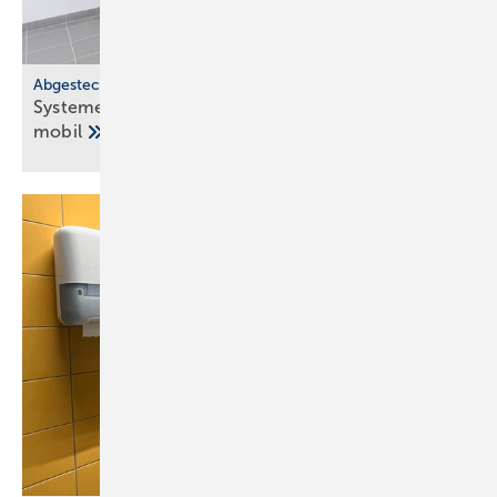
Abgesteckt
Systeme für SHK-Profis: he­xa­go­nal, ge­räusch­arm,
mo­bil