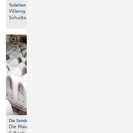
Toiletten machen Schule
Villeroy & Boch fördert Hilfs­portal gegen
Schul­toi­letten-Misere
Die Sendung mit der Maus
Die Maus und ihr Fernseh­team zu Gast bei Villeroy