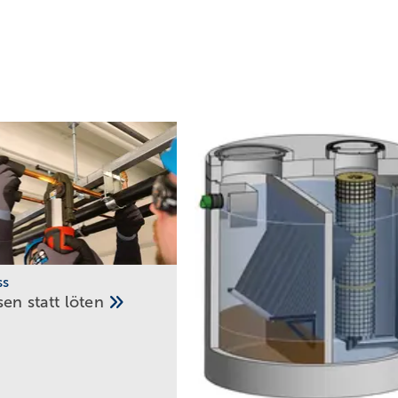
ss
sen statt
löten