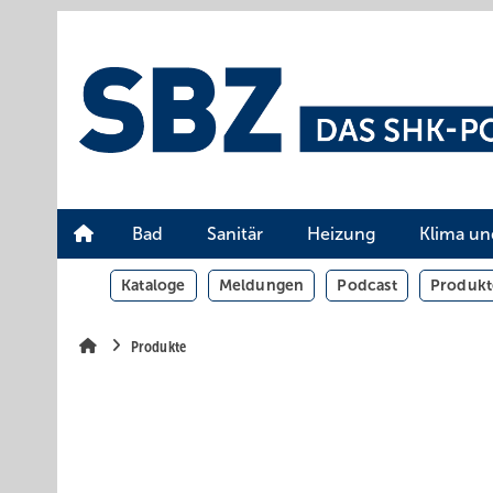
Springe
Springe
Springe
auf
auf
auf
Hauptinhalt
Hauptmenü
SiteSearch
Bad
Sanitär
Heizung
Klima un
Kataloge
Meldungen
Podcast
Produkt
Produkte