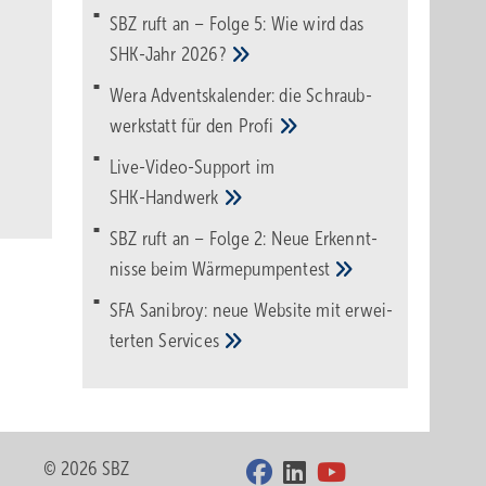
SBZ ruft an – Folge 5: Wie wird das
SHK-Jahr
2026?
Wera Adventskalender: die Schraub­
werk­statt für den
Pro­fi
Live-Video-Support im
SHK-Handwerk
SBZ ruft an – Folge 2: Neue Erkennt­
nisse beim
Wärme­pumpen­test
SFA Sanibroy: neue Web­site mit erwei­
terten
Services
© 2026 SBZ