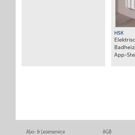
HSK
Elektris
Badheiz
App-St
Abo- & Leserservice
AGB