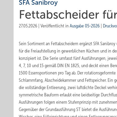
SFA Sanibroy
Fettabscheider für
27.05.2026
|
Veröffentlicht in
Ausgabe 05-2026
|
Druckvo
Sein Sortiment an Fettabscheidern ergänzt SFA Sanibroy u
für die Freiaufstellung in gewerblichen Küchen und in de
konzipiert ist. Die Serie umfasst fünf Ausführungen, jew
4, 7, 10 und 15 gemäß DIN EN 1825, und deckt einen Ber
1500 Essensportionen pro Tag ab. Der rotationsgeformte 
Schlammfang, Abscheidekammer und Fettspeicher. Ein g
die vollständige Entleerung, zwei luftdichte Deckel verhi
symmetrische Bauform erlaubt eine beidseitige Durchflus
Ausführungen folgen einem Stufenprinzip mit zunehme
Gegenüber der Grundausführung ST bietet die Ausführun
Wischer, eine Fülleinrichtung und einen Entleerungsans