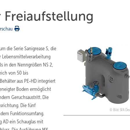
 Freiaufstellung
rschau
m die Serie Sanigrease S, die
r Lebensmittelverarbeitung
eils in den Nenngrößen NS 2,
eich von 50 bis
Behälter aus PE‑HD integriert
eneigter Boden ermöglicht
ndern Geruchsaustritt. Die
srichtung. Die fünf
Bild: SFA De
ndem Funktionsumfang.
g AD ein Schauglas mit
chluss. Die Ausführung MX