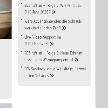
SBZ ruft an – Folge 5: Wie wird das
SHK-Jahr
2026?
Wera Adventskalender: die Schraub­
werk­statt für den
Pro­fi
Live-Video-Support im
SHK-Handwerk
SBZ ruft an – Folge 2: Neue Erkennt­
nisse beim
Wärme­pumpen­test
SFA Sanibroy: neue Web­site mit erwei­
terten
Services