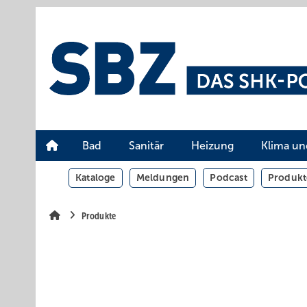
Springe
Springe
Springe
auf
auf
auf
Hauptinhalt
Hauptmenü
SiteSearch
Bad
Sanitär
Heizung
Klima un
Kataloge
Meldungen
Podcast
Produkt
Produkte