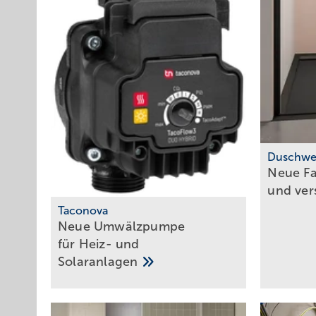
Duschwe
Neue F
und ve
Taconova
Neu e Umwälzpumpe
für Heiz- und
Solaranlagen