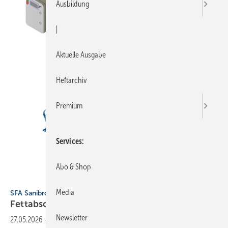
Ausbildung
|
Aktuelle Ausgabe
Heftarchiv
Premium
Services
Abo & Shop
Bild: SFA Deutschland
Media
SFA Sanibroy
Fettabscheider für
Freiaufstellung
Newsletter
27.05.2026
-
Sein Sortiment an Fettabscheidern ergänzt SFA Sanibroy