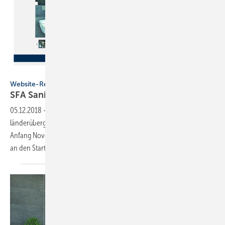
SFA Sanibroy
Website-Relaunch
SFA Sanibroy: Neue
Website
05.12.2018
-
Die französische SFA Gruppe hatte sich einen
länderübergreifenden einheitlichen Web-Auftritt zum Ziel gesetzt und
Anfang November in Deutschland die neue SFA SANIBROY Homepage
an den Start
gebracht.