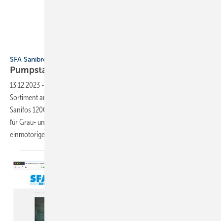
Bild: SFA Sanibroy
SFA Sanibroy
Pump stationen für
Einfamilienhäuser
13.12.2023
-
Die SFA Deutschland baut unter der Marke Sanibroy ihr
Sortiment an Pumpstationen weiter aus. Bei den beiden Produktserien
Sanifos 1200 ZPG für Grau- und Regenwasser sowie Sanifos 1200 ZFS
für Grau- und Schwarzwasser handelt es sich um leistungsstarke
einmotorige Pumpstationen speziell für
den...