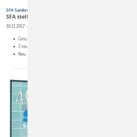
SFA Sanibroy
SFA Sanibroy
SFA stellt sich neu
auf
30.11.2017
-
Geschäftsführer-Wechsel
2 neue Verkaufsleiter im Vertrieb
Neu: Position Verkaufsleiter für Bereich
Kinedo