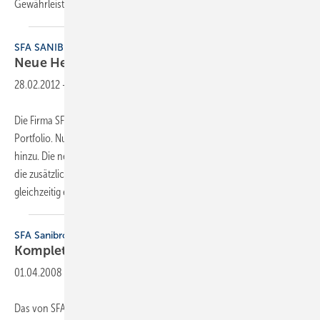
Gewährleistung von zwei auf drei
Jahre...
SFA SANIBROY
Neue
Hebeanlagenbaureihe
28.02.2012
-
Die Firma SFA Sanibroy hat 25 verschiedene Hebeanlagen-Modelle im
Portfolio. Nun kommen mit der SaniAccess Baureihe vier weitere
hinzu. Die neuen Typen SaniAccess 1 bis 3 sind Fäkalien-Hebeanlagen,
die zusätzlich das Abwasser von bis zu vier Sanitärobjekten
gleichzeitig entsorgen können.
Der...
SFA Sanibroy
Komplettlösung für Bad und
WC
01.04.2008
-
Das von SFA Sanibroy neu vorgestellte Komplettsystem Sanicombi