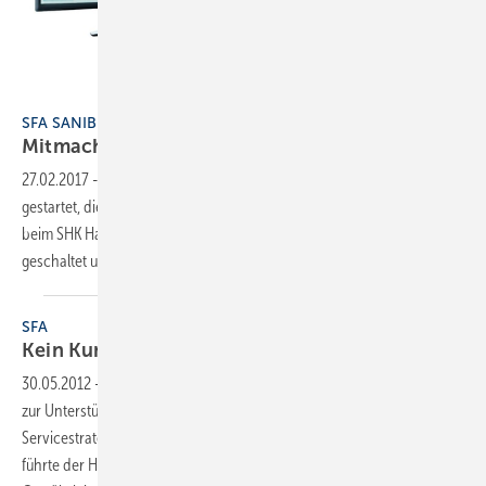
SFA Sanibroy
SFA SANIBROY
Mitmachen und
gewinnen
27.02.2017
-
SFA Sanibroy hat Anfang Februar eine TV-Kampagne
gestartet, die die Nachfrage der Endverbraucher nach Hebeanlagen
beim SHK Handwerk ankurbeln soll. Insgesamt werden 450 Spots
geschaltet und somit über 200 Millionen Kontakte
hergestellt.
SFA
Kein Kundendienst für
Internet-Käufer
30.05.2012
-
Als Maßnahme gegen das Preisdumping im Internet und
zur Unterstützung der Handwerkspartner verschärft SFA Sanibroy die
Servicestrategie zu Gunsten des SHK-Handwerks. Vor zwei Jahren
führte der Hebeanlagenhersteller die 2+1-Garantie ein, die die übliche