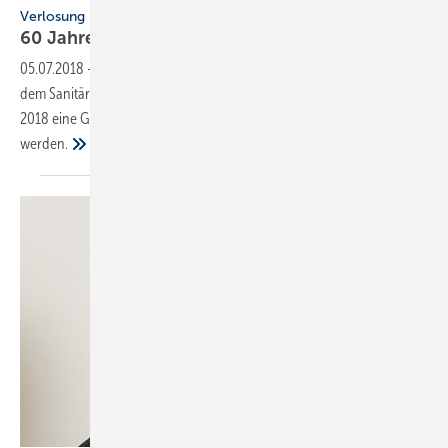
Verlosung
60 Jahre Sanibroy: Bis zu 6000 EUR
gewinnen
05.07.2018
-
Als kleines Dankeschön an die zahlreichen Partner aus
dem Sanitärhandwerk startet SFA anlässlich des 60. Jubiläums im Juli
2018 eine Gewinnaktion, bei der insgesamt 112 Preise verlost
werden.