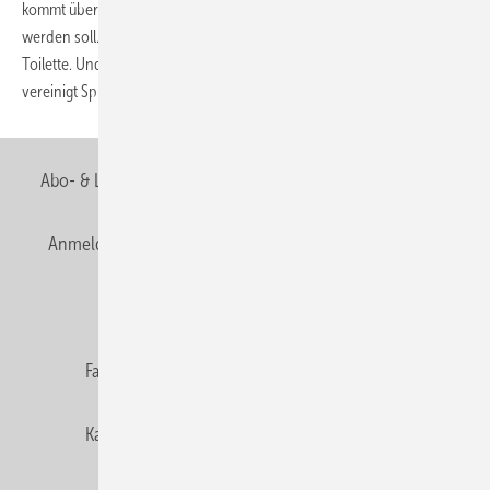
kommt überall dort zum Einsatz, wo nachträglich ein WC installiert
werden soll. Also im Duschbad oder in der zusätzlichen Gäste-
Toilette. Und speziell da, wo wenig Platz vorhanden ist. Das System
vereinigt Spülkasten mit
verchromtem...
Abo- & Leserservice
AGB
Alle Inhalte chronologisch
Anmelden
Anmeldung & Registrierung
Newsletter
Datenschutz
E-Paper
Editor's choice
Fachbeiträge
Gentner Verlag
Impressum
Karriere bei Gentner
Team
Mediaservice