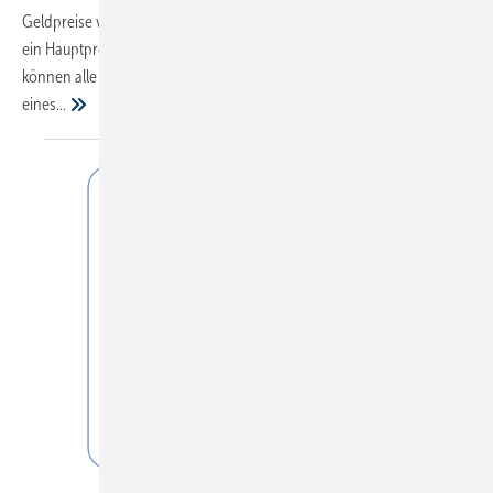
Geldpreise verlost werden. Die zweite Ziehung steht noch aus, bei der
ein Hauptpreis in Höhe von 6000 Euro zu gewinnen ist. Teilnehmen
können alle Fachhandwerkspartner, die bis zum 31. Dezember 2018
eines...
SFA Sanibroy