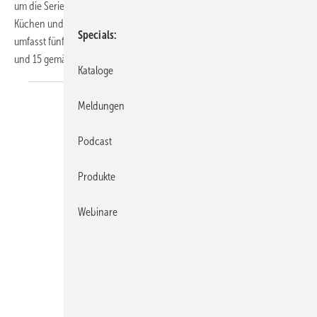
um die Serie Sanigrease S, die für die Freiaufstellung in gewerblichen
Küchen und in der Lebensmittelverarbeitung konzipiert ist. Die Serie
Specials
umfasst fünf Ausführungen, jeweils in den Nenngrößen NS 2, 4, 7, 10
und 15 gemäß DIN EN 1825, und
deckt...
Kataloge
Meldungen
Podcast
Produkte
Webinare