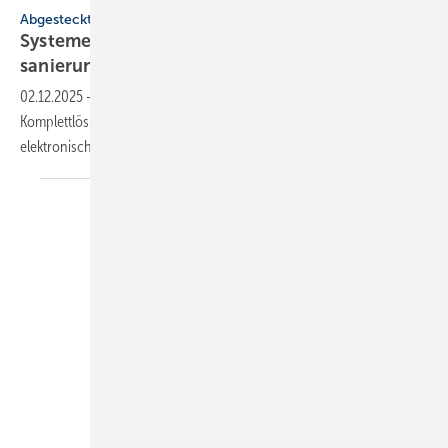
Abgesteckt
Systeme für SHK-Profis: lei­se, viel­sei­tig,
sa­nie­rungs­freund­lich
02.12.2025
-
L/W-WP mit hohem Effizienzwert, Fettabscheider-
Komplettlösung, Verschraubungsset, smarte Urinalspülung,
elektronischer Mischer für konstante
Trinkwassertemperatur.