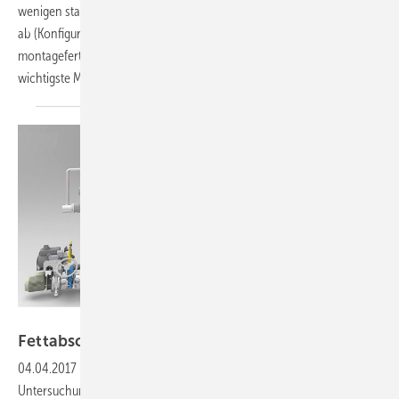
wenigen standardisierten Bauteilen über 80 % der Anwendungsfälle
ab (Konfigurator auf: tecesepa.tece.de). Die Module werden
montagefertig angeliefert und erst im Keller zusammengefügt. Das
wichtigste Modul ist der
Grundkörper...
ACO
Fettabscheider als
Wärmequelle
04.04.2017
-
Wärmerückgewinnung aus Küchenabwässern
Untersuchungen haben gezeigt, dass knapp 60 % des