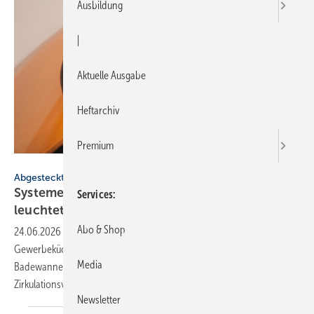
Ausbildung
|
Aktuelle Ausgabe
Heftarchiv
Premium
Glassdesign
Abgesteckt
Systeme für SHK-Profis: frei ­auf­stell­bar, be­
Services
leuch­tet,
in­stal­lier­fer­tig
Abo & Shop
24.06.2026
-
Sole/Wasser-Wärmepumpe mit R290, Fettabscheider für
Gewerbeküchen, modulare Kältemaschinen und Wärmepumpen,
Media
Badewanne aus Mineralwerkstoff, Messkasten mit
Zirkulationsventil.
Newsletter