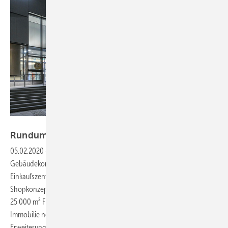
Bild: HBB, Sven Otte Fotografie
Rundum-Entwässerung im
Shoppingcenter
05.02.2020
-
Neue Entwässerungstechnik für Münchner
Gebäudekomplex ▪ Für das kürzlich eröffnete Münchener
Einkaufszentrum „Forum Schwanthalerhöhe“ mit seinen 90
Shopkonzepten auf drei Ebenen und
25 000 m² Fläche wurde der Gebäudekern einer bestehenden
Immobilie neu gegliedert. Dazu waren auch eine Neuorganisation und
Erweiterung der Entwässerungstechnik
erforderlich.