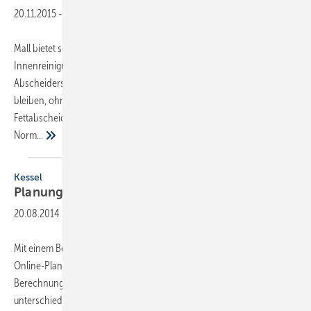
20.11.2015
-
Mall bietet seine Fettabscheider jetzt mit automatischer
Innenreinigung an. So kann die geruchsdichte Abdeckung des
Abscheiders auch während des Reinigungsvorgangs geschlossen
bleiben, ohne das Gerüche nach außen dringen. Wenn
Fettabscheider zu Entsorgungs- oder Reinigungszwecken (nach
Norm...
Kessel
Planungstool für
­Fettabscheider
20.08.2014
-
Mit einem Berechnungsmodul für Fettabscheider hat Kessel sein
Online-Planungstool SmartSelect erweitert. Es bietet mehrere
Berechnungsmethoden, sodass die Nenngröße auch bei
unterschiedlicher Datenlage ermittelt werden kann. Im ersten Schritt