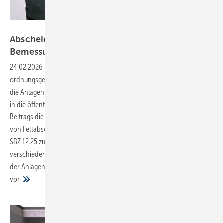
Bild: Kessel / Max Ott
Abscheideranlagen für Fette – Teil 2:
Bemessungsgrundsätze
24.02.2026
-
Sorgfältige Planung, fachgerechter Einbau und
ordnungsgemäßer Betrieb von Fettabscheidern stellen sicher, dass
die Anlagen störungsfrei funktionieren und kein fetthaltiges Abwasser
in die öffentliche Kanalisation gelangt. Bernd Ishorst hat in Teil 1 des
Beitrags die wichtigsten Begriffe und Anforderungen für den Einsatz
von Fettabscheidern gemäß den geltenden Regelwerken in der
SBZ 12.25 zusammengefasst. Nun geht er in Teil 2 auf die ­
verschiedenen Verfahren und Methoden zur korrekten Bemessung
der Anlagen ein und stellt entsprechende Berechnungsbeispiele
vor.