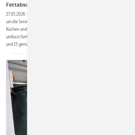
Fettabscheider für
Freiaufstellung
27.05.2026
-
Sein Sortiment an Fettabscheidern ergänzt SFA Sanibroy
um die Serie Sanigrease S, die für die Freiaufstellung in gewerblichen
Küchen und in der Lebensmittelverarbeitung konzipiert ist. Die Serie
umfasst fünf Ausführungen, jeweils in den Nenngrößen NS 2, 4, 7, 10
und 15 gemäß DIN EN 1825, und
deckt...