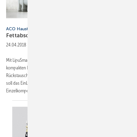
Aco Haustechnik
ACO Haustechnik
Fettabscheider mit integrierter
Hebeanlage
24.04.2018
-
Mit LipuSmart hat ACco Haustechnik auf der SHK in Essen einen
kompakten Fettabscheider mit integriertem Probenahmetopf,
Rückstauschutz und Hebeanlage vorgestellt. Die kompakte Bauweise
soll das Einbringen und die Installation erleichtern, da diverse
Einzelkomponenten und ihre Verrohrung
nicht...