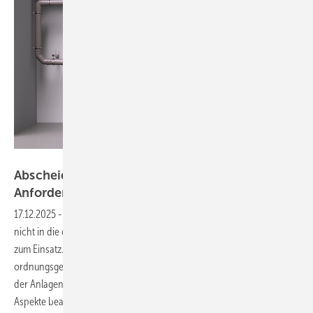
Bild: Kessel
Abscheideranlagen für Fette – Teil 1:
Anforderungen
17.12.2025
-
Damit fetthaltiges Abwasser aus gewerblichen Küchen
nicht in die öffentliche Kanalisation gelangt, kommen Fettabscheider
zum Einsatz. Sorgfältige Planung, fachgerechter Einbau und
ordnungsgemäßer Betrieb sind für eine störungsfreie Funktionsweise
der Anlagen von entscheidender Bedeutung. Dabei müssen viele
Aspekte beachtet werden, etwa die normgerechte Verlegung der