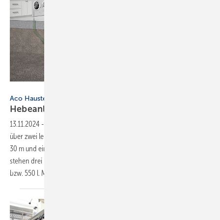
Bild: Aco Haustechnik
Aco Haustechnik
Hebeanlage für hohe
­Leistungsanforderungen
13.11.2024
-
Die Abwasserhebeanlage „Aco Muli‑Nova DDP“ verfügt
über zwei leistungsstarke Pumpen, die eine Förderhöhe von bis zu
30 m und eine Fördermenge von bis zu 23,5 l/s erreichen. Zur Auswahl
stehen drei Leistungsstufen sowie zwei Behältervolumina von 430
bzw. 550 l. Markierte Bohrflächen für
flexible...