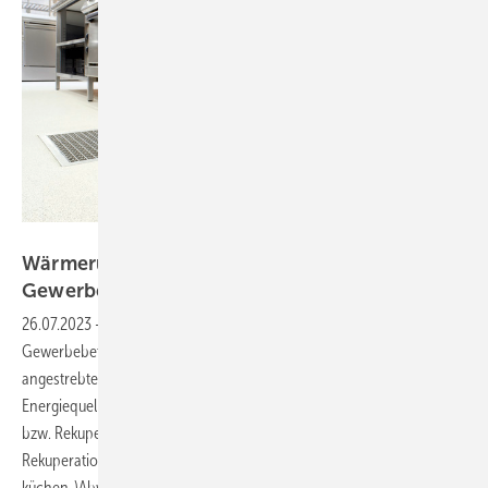
Bild: Aco Haustechnik
Wärmerückgewinnung aus
Gewerbeküchenabwasser
26.07.2023
-
Steigende Energiepreise stellen Industrie- und
Gewerbebetriebe vor immer größere Heraus­forderungen. Die
angestrebte Energiewende setzt auf Einsparpotenziale, regenerative
Energiequellen sowie zunehmend auch auf Energierückgewinnung
bzw. Rekuperation. Eine noch relativ unbekannte Form der
Rekuperation ist die Wärmerückgewinnung aus heißem (Groß­
küchen-)Abwasser. Dahinter verbirgt sich ein vielversprechender,