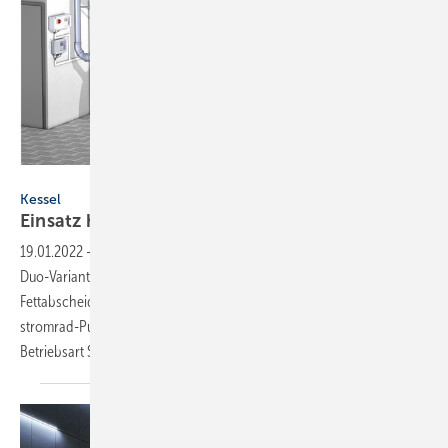
Bild: Kessel
Kessel
Einsatz hinter
Fettabscheidern
19.01.2022
-
Die Hebeanlage Aqualift S 100/S 200 von Kessel in der
Duo-Variante eignet sich für den kombinierten Einsatz mit
Fettabscheidern. Die beiden schallentkoppelt gelagerten Frei­
stromrad-Pumpen mit einer Leistung von 650 und 1300 W in der
Betriebsart S1 stellen sicher, dass der Entwässerungsbetrieb
nie...