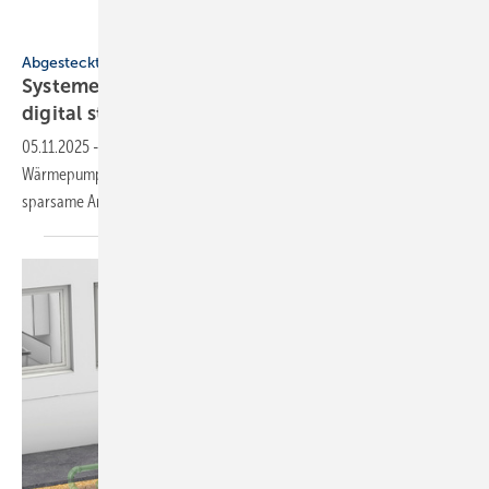
Helios
Abgesteckt
Systeme für SHK-Profis: schlank, emis­si­ons­arm,
di­gi­tal
steu­er­bar
05.11.2025
-
Fettabscheider mit flexibler Entsorgung, Monoblock-
Wärmepumpen, kompakte Lüftungsgeräte, Solarregler mit WLAN,
sparsame
Armaturen.