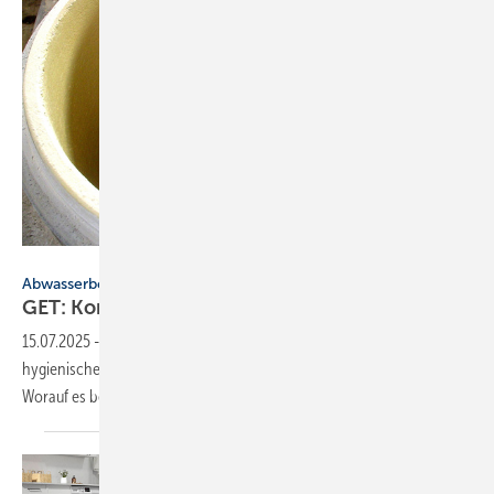
GET
Abwasserbehandlung
GET: Kompakt-Info zu
Fett­ab­schei­der­an­la­gen
15.07.2025
-
Fettabscheider sind essenziell für einen sicheren,
hygienischen und umweltgerechten Betrieb von Abwassersystemen.
Worauf es bei Planung, Bemessung und Wartung
ankommt.