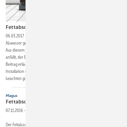
Fettabscheider in der
Praxis
06.03.2017
-
Trennen, was nicht zusammengehört
Sehr fetthaltiges
Abwasser gefährdet Rohrleitungen und Entwässerungsgegenstände.
Aus diesem Grund ist in Betrieben, in denen fettbelastetes Abwasser
anfällt, der Einsatz von Fettabscheidern vorgeschrieben. Der folgende
Beitrag erläutert die wichtigsten Punkte, die es bei der Bemessung, der
Installation sowie dem Betrieb von Fettabscheidern zu wissen und zu
beachten gilt.
Matthias
Jäger
Magus
Fettabscheider aus einem
Stück
07.11.2016
-
Der Fettabscheider Basika rho von Magus wird aus formbeständigem