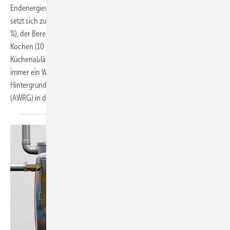
Endenergieverbrauchs einer Großküche auf Wärme entfällt. Der Wert
setzt sich zusammen aus der Wärmeanwendung für Raumwärme (33
%), der Bereitstellung für Warmwasser (14 %) und der Wärme fürs
Kochen (10 %). Dabei bleibt auch bei energieoptimierten
Küchenabläufen und hohen Wirkungsgraden technischer Anlagen
immer ein Wärmeleck bestehen: das Abwasser. Vor diesem
Hintergrund hat das Interesse an Abwasserwärmerückgewinnung
(AWRG) in den letzten Jahren stark
zugenommen.