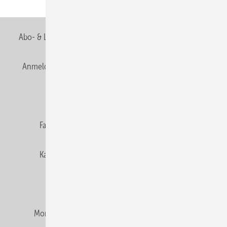
Seite
Abo- & Leserservice
AGB
Alle Inhalte chronologisch
Anmelden
Anmeldung & Registrierung
Newsletter
Datenschutz
E-Paper
Editor's choice
Fachbeiträge
Gentner Verlag
Impressum
Karriere bei Gentner
Team
Mediaservice
Mitgliedschaften und Engagement
Montagezeiten Heizung
Montagezeiten Sanitär