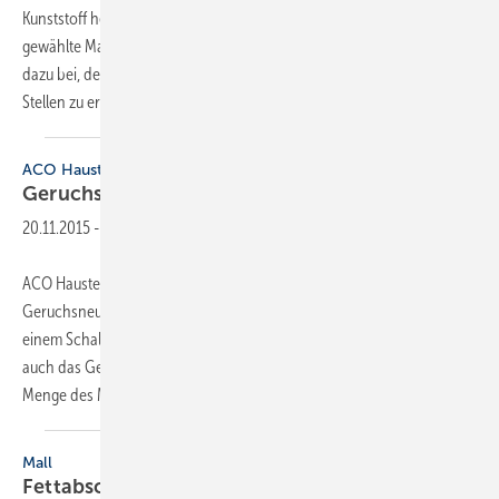
Kunststoff hergestellt. Durch seine kompakte Bauweise und das
gewählte Material ist er besonders leicht. Das geringe Gewicht trägt
dazu bei, den Transport und die Einbringung an schwer zugänglichen
Stellen zu erleichtern.
Der...
ACO Haustechnik
Geruchsneutralisation bei
Fettabscheidern
20.11.2015
-
ACO Haustechnik hat ein vollautomatisches System zur
Geruchsneutralisation bei Fettabscheidern entwickelt. Es besteht aus
einem Schaltschrank, der sowohl eine zeitgesteuerte Dosierpumpe als
auch das Geruchsneutralisationsmittel enthält. Die erforderliche
Menge des Mittels richtet sich
nach...
Mall
Fettabscheider mit
Reinigungs-Option