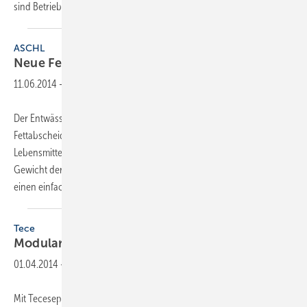
sind Betriebsart, Betriebszeiten und die
Grenzwerte...
ASCHL
Neue
Fettabscheider
11.06.2014
-
Der Entwässerungsspezialist Aschl präsentiert eine neue Genera­tion
Fettabscheider für Gastronomie, Hotellerie, Großküchen und
Lebensmittelverarbeiter. Die kompakte Bauweise und das geringe
Gewicht der aus Polyethylen gefertigten Abscheider ermöglichen
einen einfachen Transport und
eine...
Tece
Modulare
Fettabscheider
01.04.2014
-
Mit Tecesepa S stellt der Münsterländer Haustechnikanbieter Tece ein