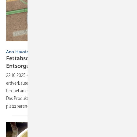
Bild: Aco Haustechnik
Aco Haustechnik
Fettabscheider mit separatem
Entsorgungsschacht
22.10.2025
-
Mit dem LipuMax‑P‑H bietet Aco Haustechnik einen
erdverbauten Fettabscheider, dessen separater Entsorgungsschacht
flexibel an einer optimal zugänglichen Stelle platziert werden kann.
Das Produkt kombiniert Fettabscheidung und Schlammfang in einem
platzsparenden Behälter und ist in den Nenngrößen
10...