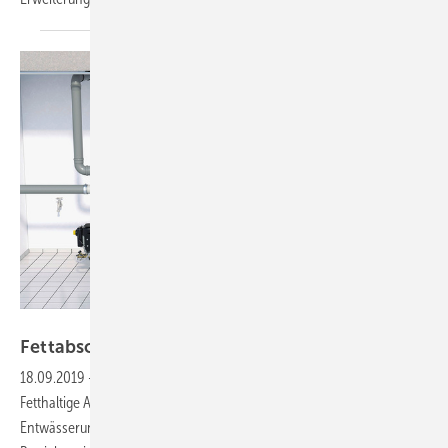
Aco Haustechnik
Fettabscheideranlagen
18.09.2019
-
TRENNEN, WAS NICHT ZUSAMMENGEHÖRT
▪
Fetthaltige Abwässer gefährden Rohrleitungen,
Entwässerungsgegenstände und Kanalisation. Deshalb ist in