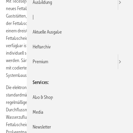
Mit Tecesepa S stellt der Münsterländer Haustechnikanbieter Tece ein
Ausbildung
neues Fettabscheider-Sortiment als platzsparende Lösung für
Gaststätten, Hotels und Großküchen. vor. Mit nur 80 cm Breite passt
|
der Fettabscheider durch nahezu ­jede Tür. Das Programm basiert auf
einem dreistufigen Baukastensystem. Die erste Stufe besteht aus dem
Aktuelle Ausgabe
Fettabscheider-Grundkörper, der in den Größen NS 2 bis NS 10
verfügbar ist. Hinzu kommen verschiedene Erweiterungsmodule, die
Heftarchiv
individuell sowie in zwei praxisorientierten Paketen zusammengestellt
werden. Sämtliche elektrischen Komponenten werden steckerfertig
Premium
mit codierten Steckern ausgeliefert. Das Zubehör ist der dritte
Systembaustein, wozu die Probeentnahmeeinrichtungen gehören.
Services
Die elektronischen Steuerungen für die Reinigungspakete verfügen
standardmäßig über ein Programm zur Hygienespülung, bei dem in
Abo & Shop
regelmäßigen Abständen das Ventil der Fülleinheit geöffnet wird. Ein
Durchflussmengenregler sorgt für kontinuierlich gleichen
Media
Wasserzufluss – unabhängig vom Druck der Hauswasserleitung. Der
Fettabscheider-Grundkörper eignet sich auch für den Erdeinbau. Eine
Newsletter
Probeentnahmeeinrichtung sowie passende Teleskopaufsätze sorgen