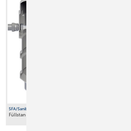
SFA/Sanibroy
Füllstandmessung per
Radar