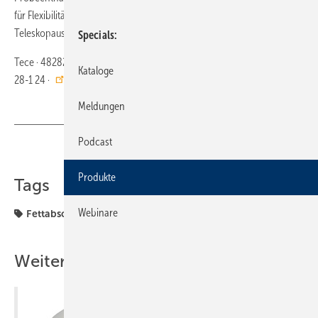
für Flexibilität. Eine spezielle integrierte Montagehilfe hält den
Teleskopauszug beim Erdeinbau auf Maß.
Specials
Tece · 48282 Emsdetten · Telefon (0 25 72) 9 28-0 · Telefax (0 25 72) 9
Kataloge
28-1 24 ·
https://www.tece.com/de
Meldungen
Podcast
Teilen
Link kopieren
Produkte
Tags
Webinare
Fettabscheider
Produkte
Weitere Inhalte