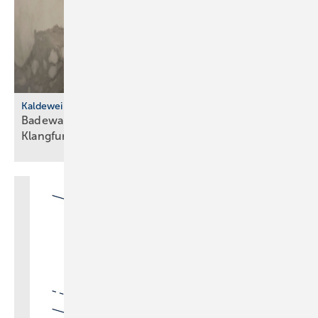
Kaldewei
Badewanne mit Wärme-, Licht- und
Klangfunktionen