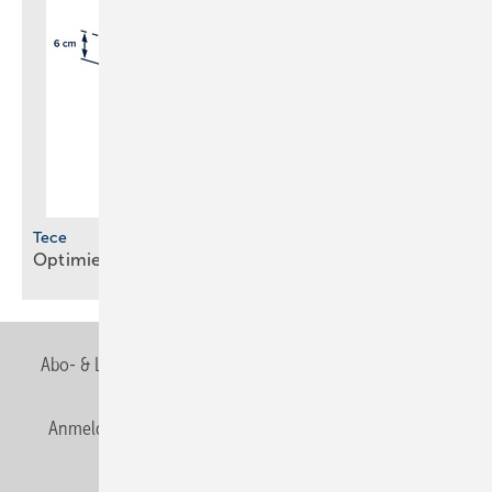
Tece
Optimierte Module für WC und
Waschtisch
Abo- & Leserservice
AGB
Alle Inhalte chronologisch
Anmelden
Anmeldung & Registrierung
Newsletter