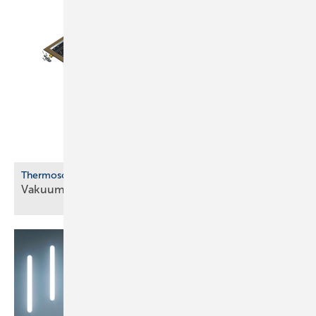
Therm osolar
Vakuum-Flachkollektor für
Solewärmepumpen