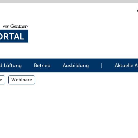
d Lüftung
Betrieb
Ausbildung
|
Aktuelle 
e
Webinare