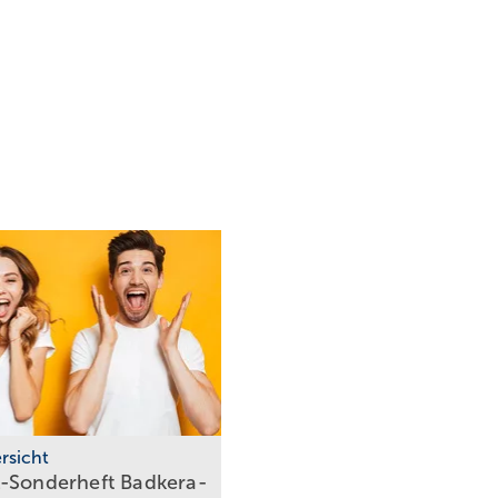
rsicht
Sonder­heft Bad­ke­ra­