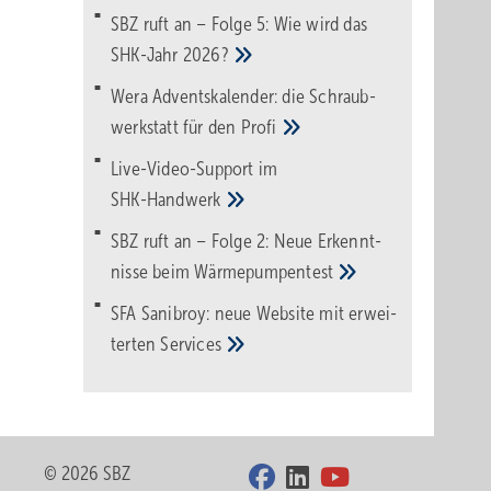
SBZ ruft an – Folge 5: Wie wird das
SHK-Jahr
2026?
Wera Adventskalender: die Schraub­
werk­statt für den
Pro­fi
Live-Video-Support im
SHK-Handwerk
SBZ ruft an – Folge 2: Neue Erkennt­
nisse beim
Wärme­pumpen­test
SFA Sanibroy: neue Web­site mit erwei­
terten
Services
© 2026 SBZ