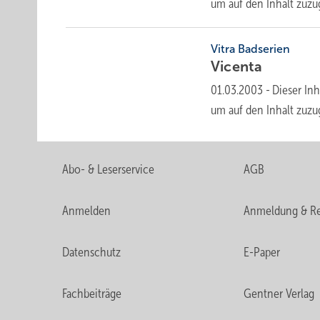
um auf den Inhalt
zuzu
Vitra Badserien
Vicenta
01.03.2003
-
Dieser Inh
um auf den Inhalt
zuzu
Abo- & Leserservice
AGB
Anmelden
Anmeldung & Re
Datenschutz
E-Paper
Fachbeiträge
Gentner Verlag