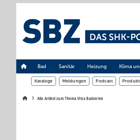
Springe
Springe
Springe
auf
auf
auf
Hauptinhalt
Hauptmenü
SiteSearch
Bad
Sanitär
Heizung
Klima un
Kataloge
Meldungen
Podcast
Produkt
Alle Artikel zum Thema Vitra Badserien