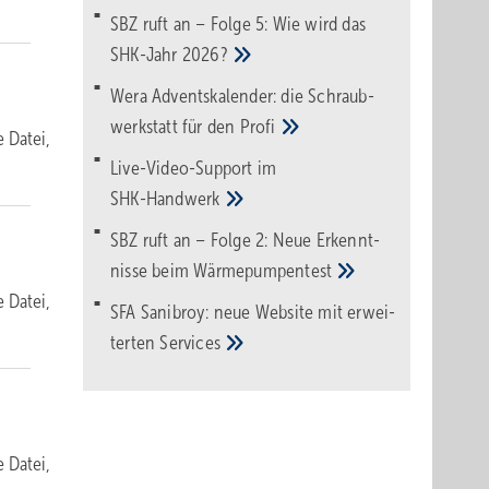
SBZ ruft an – Folge 5: Wie wird das
SHK-Jahr
2026?
Wera Adventskalender: die Schraub­
werk­statt für den
Pro­fi
e Datei,
Live-Video-Support im
SHK-Handwerk
SBZ ruft an – Folge 2: Neue Erkennt­
nisse beim
Wärme­pumpen­test
e Datei,
SFA Sanibroy: neue Web­site mit erwei­
terten
Services
e Datei,