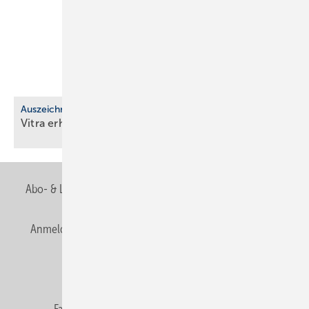
Auszeichnung
Vitra erhält EcoVadis-Silber für
Nach­hal­tig­keit
Abo- & Leserservice
AGB
Alle Inhalte chronologisch
Anmelden
Anmeldung & Registrierung
Newsletter
Datenschutz
E-Paper
Editor's choice
Fachbeiträge
Gentner Verlag
Impressum