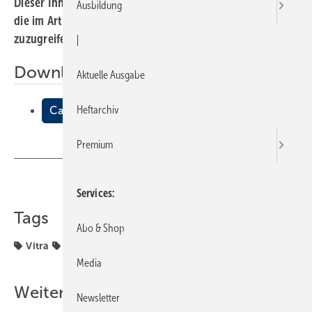
Dieser Inhalt liegt nur als PDF-Datei vor. Bitte öffnen Sie
Ausbildung
die im Artikel verlinkte Datei, um auf den Inhalt
zuzugreifen.
|
Downloads:
Aktuelle Ausgabe
Heftarchiv
Calm
Premium
Teilen
Link kopieren
Services
Tags
Abo & Shop
Vitra
Vitra Badserien
Media
Weitere Inhalte
Newsletter