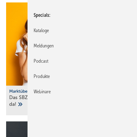
Specials
Kataloge
Meldungen
Podcast
Produkte
Marktübersicht
Webinare
Das SBZ-Sonder­heft Bad­ke­ra­mik-Serien 2025 ist
da!