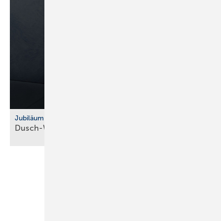
Jubiläum
Dusch-WC: Vitra feiert 10 Jahre
V-Care