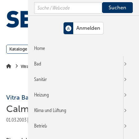
Springe
Springe
Springe
Search
auf
auf
auf
Hauptinhalt
Hauptmenü
SiteSearch
MENÜ
Home
Kataloge
Meldungen
Podcast
Produkte
Webin
Bad
Vitra Badserien
Sanitär
Heizung
Vitra Badserien
Calm
Klima und Lüftung
01.03.2003
|
Veröffentlicht in
Ausgabe 05-2003
|
Druckvorschau
Betrieb