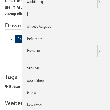
Dieser Inhalt liegt nur als PDF-Datei vor. Bitte öffnen Sie
Ausbildung
die im Artikel verlinkte Datei, um auf den Inhalt
zuzugreifen.
|
Downloads:
Aktuelle Ausgabe
Heftarchiv
Sense
Premium
Teilen
Link kopieren
Services
Tags
Abo & Shop
Badserien Vitra
Vitra
Media
Weitere Inhalte
Newsletter