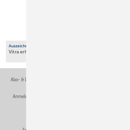
Auszeichnung
Vitra erhält EcoVadis-Silber für
Nach­hal­tig­keit
Abo- & Leserservice
AGB
Alle Inhalte chronologisch
Anmelden
Anmeldung & Registrierung
Newsletter
Datenschutz
E-Paper
Editor's choice
Fachbeiträge
Gentner Verlag
Impressum