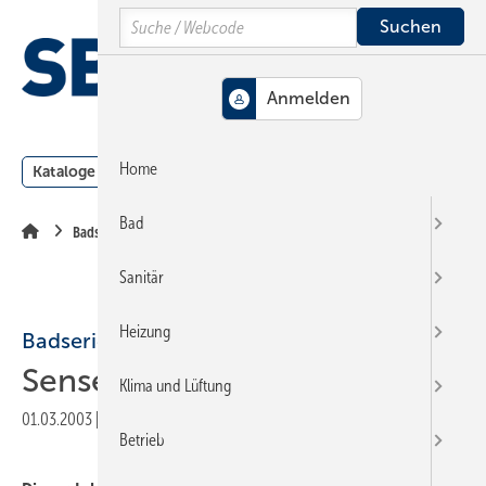
Springe
Springe
Springe
Search
auf
auf
auf
Hauptinhalt
Hauptmenü
SiteSearch
MENÜ
Home
Kataloge
Meldungen
Podcast
Produkte
Webin
Bad
Badserien Vitra
Sanitär
Heizung
Badserien Vitra
Sense
Klima und Lüftung
01.03.2003
|
Veröffentlicht in
Ausgabe 05-2003
|
Druckvorschau
Betrieb