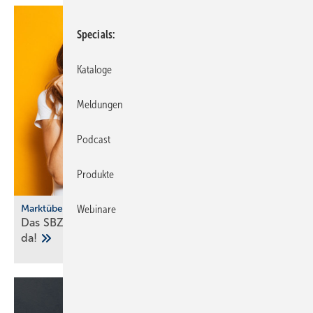
Specials
Kataloge
Meldungen
Podcast
Produkte
Marktübersicht
Webinare
Das SBZ-Sonder­heft Bad­ke­ra­mik-Serien 2025 ist
da!