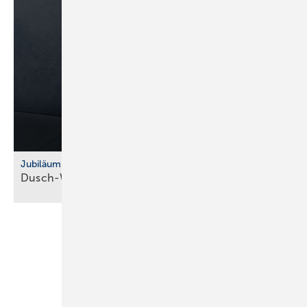
Jubiläum
Dusch-WC: Vitra feiert 10 Jahre
V-Care