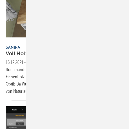
Bild: Sanipa
SANIPA
Voll
Holz
16.12.2021
-
Bei der modularen Systemserie „2morrow“ von Villeroy &
Boch handelt es sich um eine 40 mm starke Konsole aus massivem
Eichenholz. Sie verbindet angenehme Haptik mit außergewöhnlicher
Optik. Da Wuchs, Struktur, Farbnuancen und Verästelungen bei Eiche
von Natur aus stark variieren können, besitzt
jede...