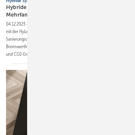
Hybride Systeme | Bosch
Hybride Sanierung im Ein- und
Mehrfamilienhaus
04.12.2023
-
Die neue Bosch Wärmepumpe Compress 6800i AW ist
mit der Hybridbox HW-SetHYC25 auch hybridfähig. Für die meisten
Sanierungsobjekte eignet sich ein System aus Wärme­pumpe und Gas-
Brennwertheizung, um dauerhaft den Gasverbrauch, die Heizkosten
und CO2-Emissionen einzusparen und zugleich die
Gesetzes...