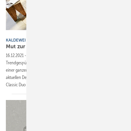
Bild: Kaldewei
KALDEWEI
Mut zur
Farbe
16.12.2021
-
Mit Classic Duo Oval unterstreicht Kaldewei besonderes
Trendgespür. Die freistehenden Badewannen der Serie sind gleich in
einer ganzen Bandbreite moderner Bicolor-Varianten – einem der
aktuellen Design-Trends – verfügbar. Darüber hinaus gibt es die
Classic Duo Oval in einer völig neue
Farbpalette...