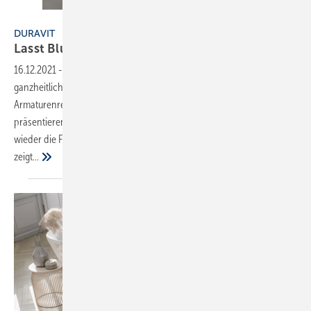
Bild: Duravit
DURAVIT
Lasst Blumen
sprechen
16.12.2021
-
Mit White Tulip hat Designer Philippe Starck eine
ganzheitliche Badkollektion inklusive einer kompletten
Armaturenreihe für Duravit erschaffen. Alle Komponenten
präsentieren sich außergewöhnlich und edel und greifen dabei immer
wieder die Form einer aufblühenden Tulpe auf. Bei den Armaturen
zeigt...