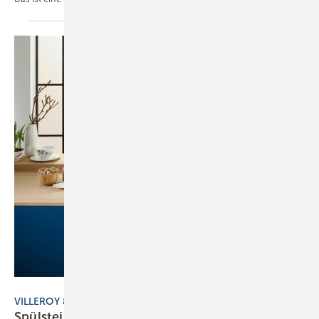
Bild: Villeroy&Boch
VILLEROY & BOCH
Spülstein mit
Jubi läumsdekor