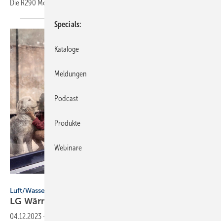
Die R290 Monobloc besticht durch
eine...
Specials
Kataloge
Meldungen
Podcast
Produkte
Webinare
Bild: LG
Luft/Wasser-Wärmepumpen / LG
LG Wärmepumpen THERMA V R32 Monobloc
S
04.12.2023
-
Die THERMA VR32 Monobloc S ist eine kompakte Anlage,