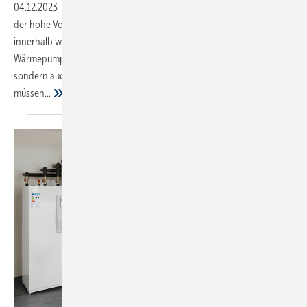
04.12.2023
-
Der besondere Clou bei Montage und Inbetriebnahme:
der hohe Vorkonfektionierungsgrad und die ideale Abstimmung
innerhalb weiterer Komponenten der pro-Familie. Die
Wärmepumpen-Regelung ist nicht nur als separate Einheit verfügbar,
sondern auch bereits installiert in den pro-Wärmespeichern. So
müssen...