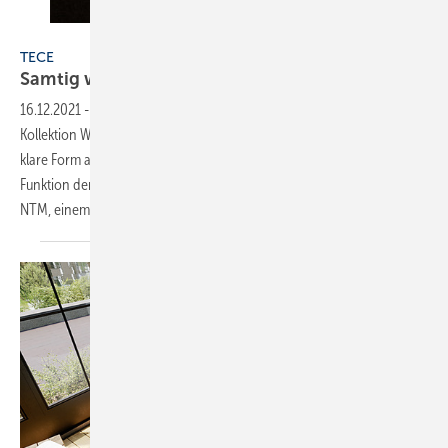
Bild: Kaldewei
TECE
Samtig
weich
16.12.2021
-
Unter dem Namen Tece-Velvet hat der Hersteller eine
Kollektion WC-Betätigungsplatten herausgebracht. Eine einfache,
klare Form aus zwei geometrischen Elementen verdeutlicht die
Funktion der Zwei-Mengen-Spültechnik. Die Platte besteht aus Fenix
NTM, einem Oberflächenwerkstoff, der sich samtig
anfühlt...