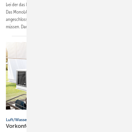
bei der das Innen- und Außengerät in einem Modul kombiniert sind.
Das Monobloc Außengerät ist nur an Heizwasser­leitungen
angeschlossen, weshalb keine Rohre für Kältemittel verlegt werden
müssen. Damit lässt es sich einfach und
schnell...
Bild: Kermi GmbH
Luft/Wasser-Wärmepumpen | Kermi
Vorkonfektio nierung un d integrierte
Regelung