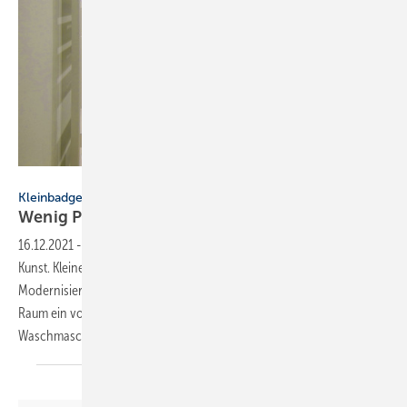
Bild: hansen-innenarchitektur.de
Kleinbadgestaltung
Wenig Platz, viel
Raum
16.12.2021
-
Kleinbadgestaltung ▪ Große Bäder zu planen ist eine
Kunst. Kleine Bäder zu planen, das ist eine große Kunst. Das
Modernisierungsbeispiel zeigt, wie auch ein knapp 4 m² messender
Raum ein vollwertiges Bad werden kann – inklusive Stellplatz für die
Waschmaschine. Von Birgit
Hansen