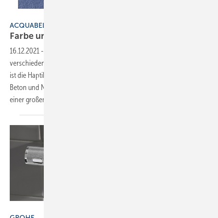
Bild: Acquabella
ACQUABELLA
Farbe und
Haptik
16.12.2021
-
Die Duschwannen „Base“ von Acquabella gibt es in
verschiedenen Oberflächen, Maßen und Farben. Besonders auffällig
ist die Haptik der Oberfläche, erhältlich sind die Strukturen Slate,
Beton und Nude. Neben dem Design punktet der Duschboden mit
einer großen Breite an verfügbaren Farben: von Weiß
über...
Bild: Grohe
GROHE