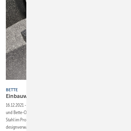
Bild: Bette
BETTE
Einbauwaschtische in neuen
Größen
16.12.2021
-
Mit den Einbauwaschtischen Bette-Aqua, Bette-Comodo
und Bette-One führt Bette Waschplatzlösungen aus glasiertem Titan-
Stahl im Programm, die zu den namensgleichen Kollektionen und
designverwandten Badelementen passen. Jetzt hat Bette die