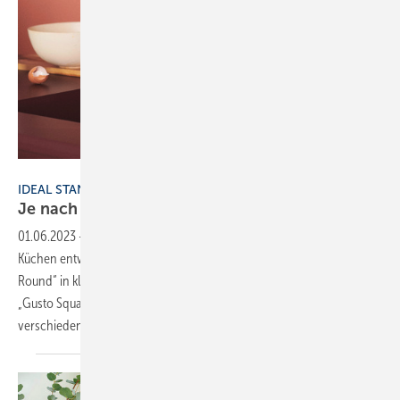
Bild: Ideal Standard
IDEAL STANDARD
Je nac h
Gusto
01.06.2023
-
Die Armaturenkollektion Gusto hat Ideal Standard für
Küchen entwickelt. Die Serie ist in zwei Formen erhältlich: „Gusto
Round“ in klassischem und elegant geschwungenem Design und
„Gusto Square“ in moderner, eckiger Form. Beide Modelle sind in
verschiedenen Ausführungen erhältlich, „Gusto Round“
ist...