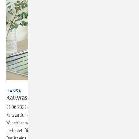
Bild: Hansa
HANSA
Kaltwasser
marsch
01.06.2023
-
Hansa bietet energiesparende Armaturen mit
Kaltstartfunktion an. Es handelt sich um die Küchen- und
Waschtischarmaturen der Serie Hansapolo Eco. Kaltstartfunktion
bedeutet: Die mittige Standardposition des Hebels ist auf kalt gestellt.
Das ist eine hebelbasierte Möglichkeit zur Senkung
des...