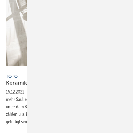
Bild: Toto
TOTO
Keramiken für den
Waschplatz
16.12.2021
-
Neuheiten von Toto verfügen über Technologien, die
mehr Sauberkeit versprechen. Der Hersteller vereint die Produkte
unter dem Begriff „Cleanovation“: Sauberkeits-Innovation. Dazu
zählen u. a. im Design ansprechende Waschtische, die aus Keramik
gefertigt sind. Cefiontect heißt die Glasur, mit der
die...