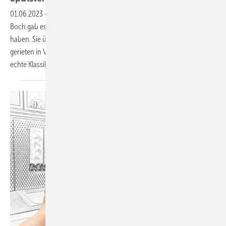
01.06.2023
-
Immer wieder in der 275-jährigen Historie von Villeroy &
Boch gab es Produkte, die ihre eigene Geschichte geschrieben
haben. Sie überdauerten Moden, Trends und Generationen. Sie
gerieten in Vergessenheit, erlebten ein Comeback. Heute sind es
echte Klassiker. Der keramische Spülstein von Villeroy
&...