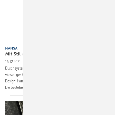
Bild: Hansa
HANSA
Mit
Stil
16.12.2021
-
Die Serie Hansa-Micra beinhaltet ein vollständiges
Duschsystem mit Thermostat, Duschstange, großflächiger Kopf- und
vielseitiger Handbrause. Noch mehr Stil ins Bad bringt ein zusätzliches
Design: Hansa-Micra Style ist mit einem optischen Facelift erhältlich.
Die bestehenden Elemente wurden um
einen...