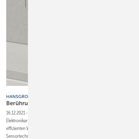
Bild: Hansgrohe
HANSGROHE
Berührungslos
effektiv
16.12.2021
-
Mit Vernis Blend präsentiert Hansgrohe eine neue
Elektronikarmatur, die laut Anbieter durch Design, Produktqualität und
effizienten Wassernutzung überzeugt. Die integrierte
Sensortechnologie sorgt für eine berührungslose und komfortable