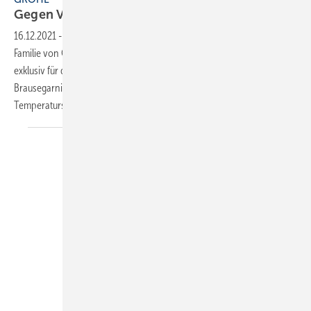
Gegen Verbrühung
geschützt
16.12.2021
-
Grohtherm 500 erweitert das Angebot der Thermostat-
Familie von Grohe. Als Teil des Professional-Sortiments ist die Neuheit
exklusiv für das Fachhandwerk verfügbar. Sie ist mit oder ohne
Brausegarnituren erhältlich. Durch die Minimierung von
Temperaturschwankungen gibt es keine kalten oder
heißen...