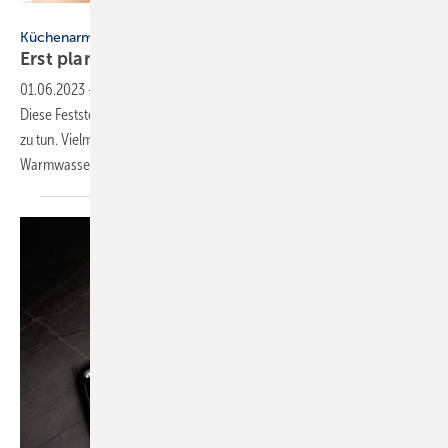
Bild: REDPIXEL - stock.adobe.com
Küchenarmaturen
Erst pla nen, dann
ausw ählen
01.06.2023
-
Nicht jede Armatur ist für jede Küchenspüle geeignet.
Diese Feststellung hat weniger mit Design und Einrichtungsgeschmack
zu tun. Vielmehr verhält es ich so, dass die Armatur und die
Warmwasserbereitung aufeinander abgestimmt werden
sollten.