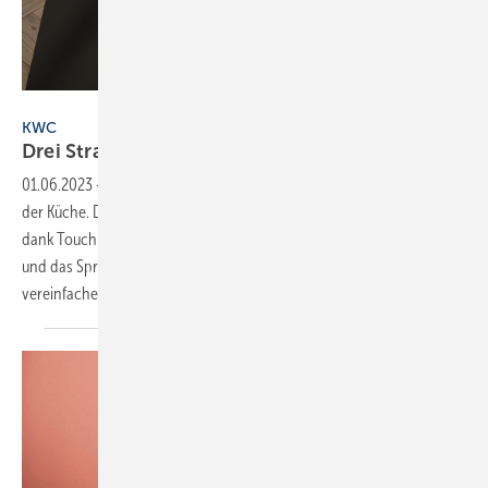
Bild: KWC
KWC
Drei
Strahlarten
01.06.2023
-
Die neue KWC Ava 2.0 bietet durchdachte Funktionen in
der Küche. Die Auszugsbrause zum Beispiel wird außen niemals heiß
dank Touch-Protect, der zweischaligen Konstruktion. Antikalknoppen
und das Spray-Clean-Brausesieb reduzieren Verkalkung und
vereinfachen die Reinigung. Besonders hygienisch
ist...