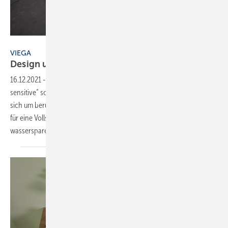
Bild: Viega
VIEGA
Design und
Funktion
16.12.2021
-
Bei den WC-Betätigungsplatten „Visign for More 205
sensitive“ sowie „Visign for Style 25 sensitive“ von Viega handelt es
sich um berührungslos auslösende Varianten. Das größere Feld steht
für eine Vollspülung, das kleinere Feld symbolisiert die
wassersparende Variante, die je nach Einstellung 2,
3...