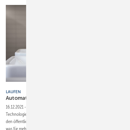
Bild: Laufen
LAUFEN
Automatisch
hygienisch
16.12.2021
-
Mit Curvetronic bietet Laufen eine auf Infrarot-
Technologie basierende, designorientierte Selbstschlussarmatur für
den öffentlichen Bereich an. Sie lässt sich berührungslos bedienen,
was für mehr Hygiene und Komfort am Waschplatz sorgt. Das Wasser