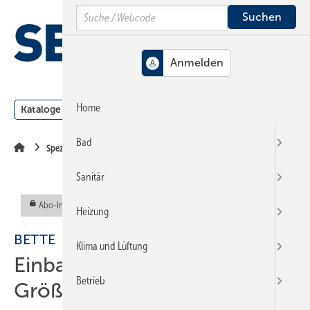
Springe
Springe
Springe
Search
auf
auf
auf
Hauptinhalt
Hauptmenü
SiteSearch
MENÜ
Home
Kataloge
Meldungen
Podcast
Produkte
Webin
Bad
Spezial
Sanitär
Abo-Inhalt
Heizung
BETTE
Klima und Lüftung
Einbauwaschtische in neuen
Betrieb
Größen