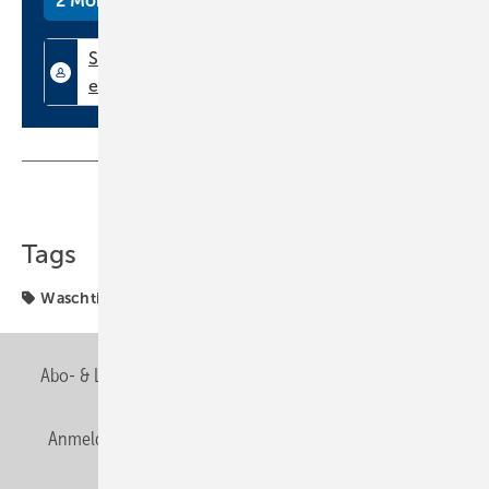
2 Monate kostenlos testen
Teilen
Link kopieren
Tags
Waschtisch
Abo- & Leserservice
AGB
Alle Inhalte chronologisch
Anmelden
Anmeldung & Registrierung
Newsletter