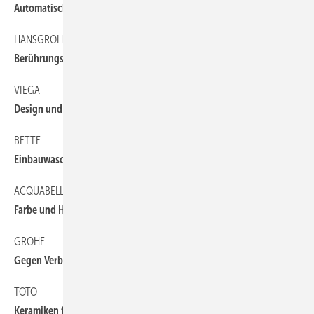
Automatisch hygienisch
HANSGROHE
Berührungslos effektiv
VIEGA
Design und Funktion
BETTE
Einbauwaschtische in neuen Größen
ACQUABELLA
Farbe und Haptik
GROHE
Gegen Verbrühung geschützt
TOTO
Keramiken für den Waschplatz