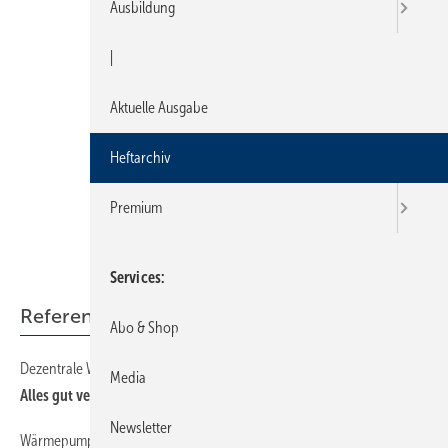
Ausbildung
|
Aktuelle Ausgabe
Heftarchiv
Premium
Services
Referenzobjekte
Abo & Shop
Dezentrale Wärmeübergabe mit Flächenheizung kombiniert
Media
Alles gut verteilt
Newsletter
Wärmepumpe und Lüftung im Neubau