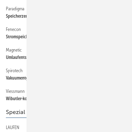
Paradigma
Speicherzentrale für Pellet-Heizkessel
Fenecon
Stromspeicher bis 22 kWh
Magnetic
Umlaufentsalzung nach VDI 2035
Spirotech
Vakuumentgaser für kleine Anlagen
Viessmann
Wibutler-kompatibler ­Stromspeicher
Spezial
LAUFEN