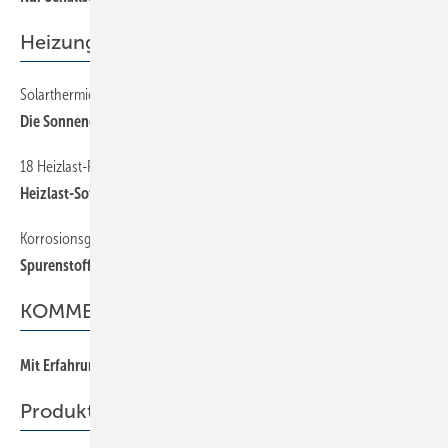
Heizung
Solarthermie und Flächenheizung
Die Sonnenenergie in der ­Fläche nutzen
18 Heizlast-Rechner im Vergleich
Heizlast-Software nach DIN EN 12 831
Korrosionsgefahr in Heizkreisläufen
Spurenstoffe unerwünscht
KOMMENTAR
Mit Erfahrung ins Jahr 2022
Produkte