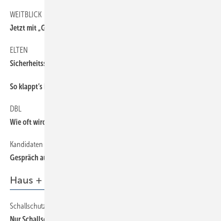
WEIT BLICK
Jetzt mit „Grünem Knopf“
ELTEN
Sicherheit sschuhe für Frauen
So klappt’s besser mit dem Steuerberater
DBL
Wie oft wird neue Berufskleidung benötigt?
Kandidaten überzeugend begegnen
Gespräch auf Augenhöhe führen
Haus + Gebäudetechnik
Schallschutz bei Abwassersystemen
Nur Schallschutzprüfberichte nach DIN 4109 sind relevant