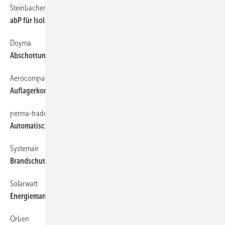
Steinbacher
abP für Isolier- und Brandschutzschale
Doyma
Abschottung für gedämmte Decken
Aerocompact
Auflagerkonzept für PV-Anlagen
perma-trade
Automatische Heizungsbefüllung
Systemair
Brandschutzklappe in Kurzbauform
Solarwatt
Energiemanager optimiert Solarstrom
Orben