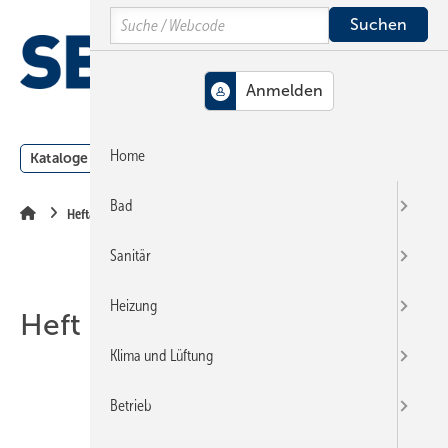
Springe
Springe
Springe
Search
auf
auf
auf
Hauptinhalt
Hauptmenü
SiteSearch
MENÜ
Home
Kataloge
Meldungen
Podcast
Produkte
Webin
Bad
Heftarchiv
Sanitär
Heizung
Heft 17-2021
Klima und Lüftung
Betrieb