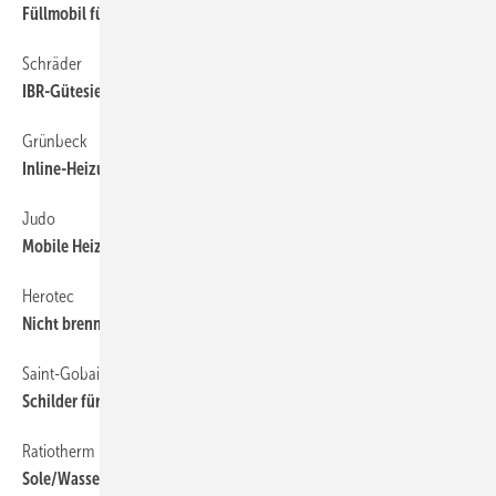
Füllmobil für Anlagen bis 3000 l
Schräder
IBR-Gütesiegel für Brandschutzplatte
Grünbeck
Inline-Heizungswasseraufbereitung
Judo
Mobile Heizungs­wasser­enthärtung
Herotec
Nicht brennbarer Randstreifen
Saint-Gobain Isover
Schilder für abP-Rohrabschottungen
Ratiotherm
Sole/Wasser-Wärmepumpe für PVT-Kollektoren