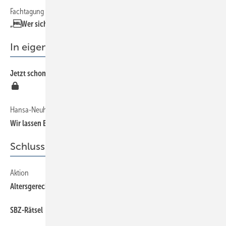
Fachtagung zur SHK-Zukunft
„Wer sich nicht bewegt, wird bewegt“
In eigener Sache
Jetzt schon vor der IFH erfahren, was nächstes Jahr wichtig wird
Hansa-Neuheiten im SBZ-Video
Wir lassen Bilder sprechen
Schlussseiten
Aktion
Altersgerechtes Wohnen
SBZ-Rätsel