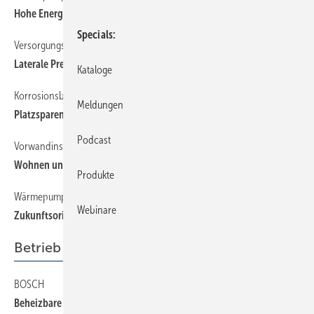
Hohe Energiestandards erfüllt
Specials
Versorgungssystem und Rohrverbindungstechnik
Laterale Presstechnik im Mehrfamilienhaus
Kataloge
Korrosionsbeständiges Sprinklerrohrleitungssystem
Meldungen
Platzsparend in Beton verlegt
Podcast
Vorwandinstallation im Studentenwohnheim
Wohnen und Lernen mit Zukunft
Produkte
Wärmepumpen und Wohnungsstationen
Webinare
Zukunftsorientierte Wärmeversorgung
Betrieb + Organisation
BOSCH
Beheizbare Jacke, Hoodie und Weste