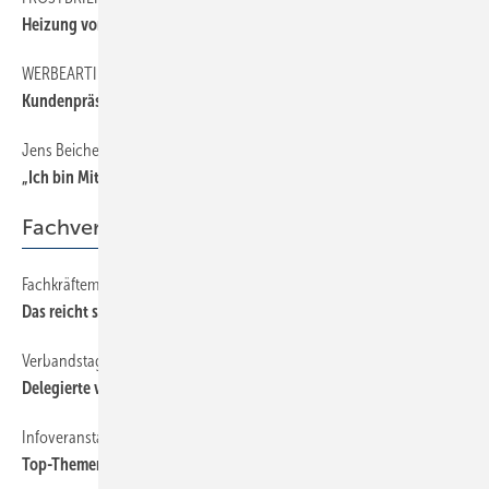
Heiz ung vorzeitig in Betrieb nehmen?
WERBEARTIKEL
Kundenpräsente auswählen
Jens Beichel
„Ich bin Mitglied der Berufsorganisation, weil …
Fachverband
Fachkräftemangel, Ursachen und Erfordernisse
Das reic ht so nicht!
Verbandstag „light“
Delegierte verabschieden Strategiepapier
Infoveranstal tung
Top-Themen: Klimaschutz und Berufsnachwuchs