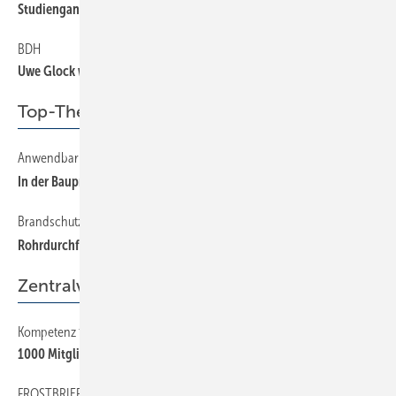
Studiengang „Zertifizie rter TGA-Manager“ beginnt im März 2022
BDH
Uwe Glock weiter an der Spitze
Top-Thema
Anwendbarkeitsnachweise bei Mischinstallationen
In der Baupraxis auch anwendbar?
Brandschutztechnisch wirksame Einbindung
Rohrdurchführungen in Holzbalkendecken
Zentralverband
Kompetenz für Ölheizungsanlagen
1000 Mitglieder in NRW
FROSTBRIEF