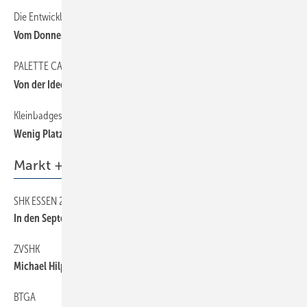
Die Entwicklungsgeschichte der Toilette
Vom Donnerbalken übers Plumpsklo zum Dusch-WC
PALETTE CAD
Von der Idee direkt in die 3D-Planung
Kleinbadgestaltung
Wenig Platz, viel Raum
Markt + Trends
SHK ESSEN 2022
In den September verschoben
ZVSHK
Michael Hilpert erneut zum Präsidenten gewählt
BTGA