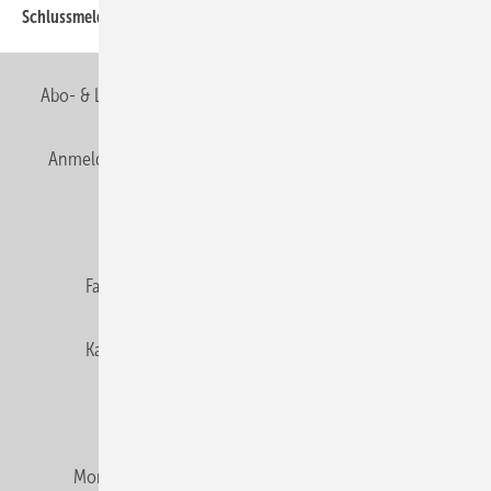
Schlussmeldung
Abo- & Leserservice
AGB
Alle Inhalte chronologisch
Anmelden
Anmeldung & Registrierung
Newsletter
Datenschutz
E-Paper
Editor's choice
Fachbeiträge
Gentner Verlag
Impressum
Karriere bei Gentner
Team
Mediaservice
Mitgliedschaften und Engagement
Montagezeiten Heizung
Montagezeiten Sanitär