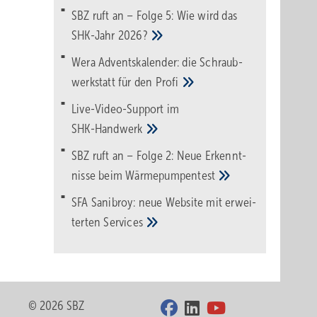
SBZ ruft an – Folge 5: Wie wird das
SHK-Jahr
2026?
Wera Adventskalender: die Schraub­
werk­statt für den
Pro­fi
Live-Video-Support im
SHK-Handwerk
SBZ ruft an – Folge 2: Neue Erkennt­
nisse beim
Wärme­pumpen­test
SFA Sanibroy: neue Web­site mit erwei­
terten
Services
© 2026 SBZ