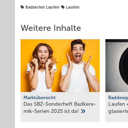
Badserien Laufen
Laufen
Weitere Inhalte
Marktübersicht
Baddesig
Das SBZ-Sonder­heft Bad­ke­ra­
Laufen e
mik-Serien 2025 ist
da!
gla­sier­