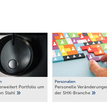
n
Personalien
rwei­tert Port­folio um
Personelle Veränderunge
ten
Stahl
der
SHK-Branche