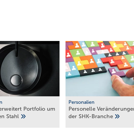
n
Personalien
rwei­tert Port­folio um
Personelle Veränderunge
ten
Stahl
der
SHK-Branche