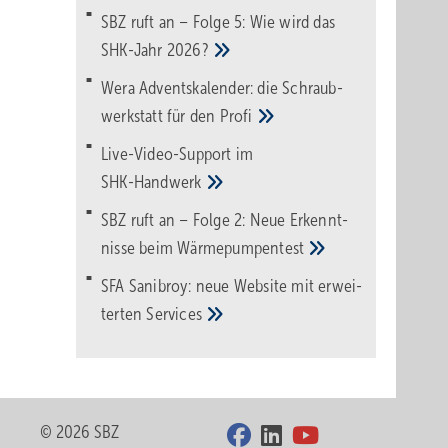
SBZ ruft an – Folge 5: Wie wird das
SHK-Jahr
2026?
Wera Adventskalender: die Schraub­
werk­statt für den
Pro­fi
Live-Video-Support im
SHK-Handwerk
SBZ ruft an – Folge 2: Neue Erkennt­
nisse beim
Wärme­pumpen­test
SFA Sanibroy: neue Web­site mit erwei­
terten
Services
© 2026 SBZ