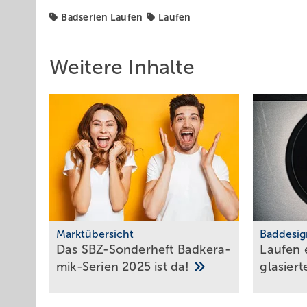
Badserien Laufen
Laufen
Weitere Inhalte
Marktübersicht
Baddesig
Das SBZ-Sonder­heft Bad­ke­ra­
Laufen e
mik-Serien 2025 ist
da!
gla­sier­