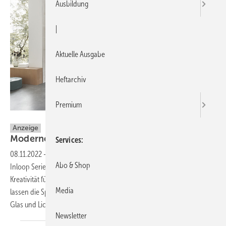
Ausbildung
|
Aktuelle Ausgabe
Heftarchiv
Premium
SPRINZ
Anzeige
Moderne Badgestaltung mit
SPRINZ
Services
08.11.2022
-
Mit den Duschen-Neuheiten Granat, Vega und den
Abo & Shop
Inloop Series schafft der Glashersteller SPRINZ ein neues Level an
Kreativität für die individuelle Badezimmergestaltung. Passend dazu
Media
lassen die Spiegelschränke Pure-Line und Elegant-Line 2.0 brillantes
Glas und Licht zu einer Einheit
verschmelzen.
Newsletter