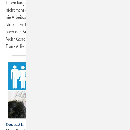
Leben lang ein Bad. Dieses klassische Bad-Konzept entspricht heute
nicht mehr der Lebenswirklichkeit. Wir wechseln so häufig wie noch
nie Arbeitsplatz, Beruf, Wohnung, soziale Netzwerke, ja sogar familiäre
Strukturen. Deshalb brauchen wir mehr anpassungsfähige Bäder, die
auch den Anforderungen von Alleinstehenden, Patchwork-Familien,
Mehr-Generationen-Modellen und Senioren-WGs gerecht werden.
Frank A.
Reinhardt
Deutschlands beste Badplaner (Teil 5/6)