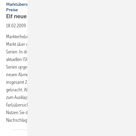
Marktübersicht Badkeramik-Serien: Alle Formen, Farben und
Preise
Elf neue Serien und viele
Updates
18.02.2009
-
Die alle zwei Jahre von der SBZ durchgeführte
Markterhebung ist die ­einzige Zusammenstellung aller im deutschen
Markt über den ­dreistufigen Vertriebsweg zu ordernden Badkeramik-
Serien. In diesem Rahmen stellen wir nicht nur exklusiv auch die elf
aktuellen ISH-Neuheiten vor. Zudem wurden viele der insgesamt 90
Serien upgedatet, bzw. runderneuert und sind jetzt auch in vielen
neuen Abmessungen lieferbar. In den letzten zwei Jahren wurden
insgesamt 22 Kollektionen aus dem Markt genommen und 18 neu
gebracht. All dies haben wir für die Übersicht zusammen­getragen. Die
zum Ausklappen und Herausnehmen erstellte Preis- und
Farbübersicht ermöglicht die Einstufung der Serien auf einen Blick.
Nutzen Sie diese SBZ-Ausgabe als ISH-Wegweiser und
Nachschlagwerk für Ihre tägliche
Praxis.