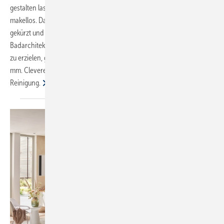
gestalten lassen – das ästhetische Gesamtbild des Bades bleibt
makellos. Dazu wird das Duschprofil einfach auf die Breite der Nische
gekürzt und integriert sich dann unauffällig als Teil des Bodens in die
Badarchitektur. Um diesen Effekt auch in besonders großen Duschen
zu erzielen, gibt es TECEdrainprofile jetzt auch in der XXL-Länge 1600
mm. Clevere Produktdetails erleichtern dem Anwender zudem die
Reinigung.