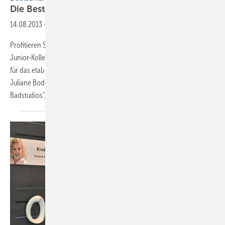
Die Besten der
Besten
14.08.2013
-
Profitieren Sie, liebe SBZ-Leser, von den Ideen und Planungen Ihrer
Junior-Kollegin, die wir in dieser Ausgabe vorstellen. Mit ihrer Planung
für das etablierte Paar gewann beim fünften SBZ Kreativ-Wettbewerb
Juliane Boddenberg in der Kategorie „Juniorplaner in Handwerk und
Badstudios“.