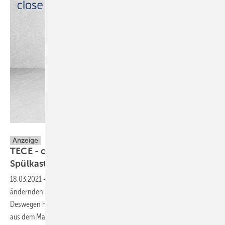
TECE GmbH
Anzeige
TECE - clevere Features für die
Spülkasten-Montage
18.03.2021
-
Um Universalität zu bieten, bedarf es in der sich stetig
ändernden SHK-Welt regelmäßiger Verbesserungen am Produkt.
Deswegen hat TECE ganz im Sinne von „close to you” auf Anregungen
aus dem Markt reagiert und sein WC-Modul mit Universalspülkasten