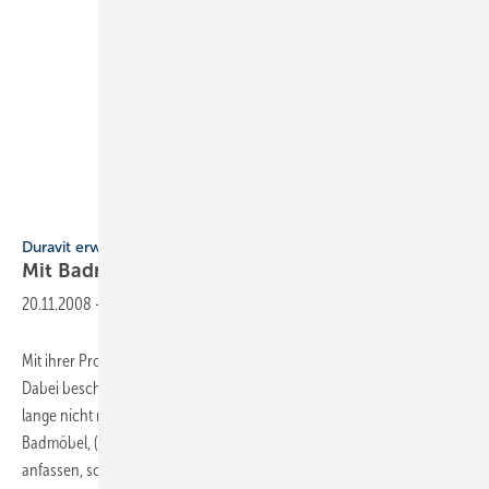
Duravit erweitert Produktionsstätte Schenkenzell
Mit Badmöbeln im
Aufwind
20.11.2008
-
Mit ihrer Produkt- und Marken­politik setzt Duravit regelmäßig Trends.
Dabei beschränken sich die designorientierten Schwarzwälder schon
lange nicht mehr auf ­Sanitärkeramik. Ganz gleich ob Wannen oder
Badmöbel, (fast) ­alles was die Mannen um Duravit-Chef Franz Kook
anfassen, scheint erfolgreich zu sein. So auch die Badmöbelsparte.