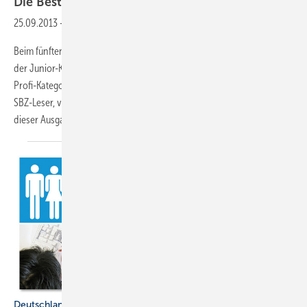
Die Besten der
Besten
25.09.2013
-
Beim fünften SBZ-Kreativ-Wettbewerb platzierten sich Patrick Weiß in
der Junior-Kategorie Handwerk/Badstudio und Gisela Peikert in der
Profi-Kategorie Großhandel mit ihrer Planung. Profitieren Sie, liebe
SBZ-Leser, von den Ideen und Planungen Ihrer Kollegen, die wir in
dieser Ausgabe vorstellen.
Deutschlands beste Badplaner (Teil 3)