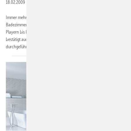
18.02.2009
-
Immer mehr Verbraucher setzen technische Produkte in ihren
Badezimmern ein. Dies geht von schnurlosen Telefonen und MP3-
Playern bis hin zu Computern und Internet. Diesen globalen Trend
bestätigt auch eine Umfrage, die im Auftrag von Ideal Standard
durchgeführt wurde. Hier die wichtigsten Trends und
Erkenntnisse.