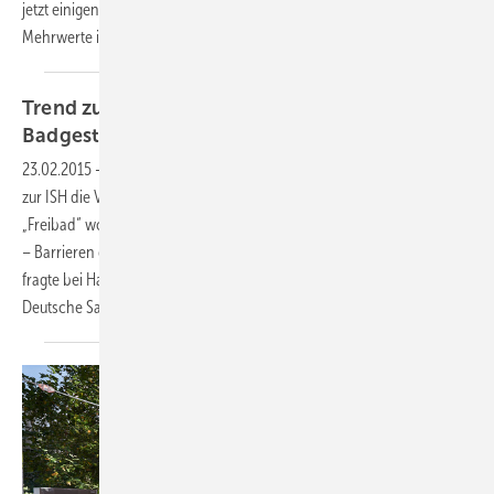
jetzt einigen Upgrades unterzogen, Bewährtes erhalten und dabei
Mehrwerte in Funktion und Montage
geschaffen.
Trend zur lebensphasengerechten
Badgestaltung
23.02.2015
-
Unkonventionelle Aktion
Bereits zum vierten Male startet
zur ISH die VDS-Aktion „Pop up my Bathroom“. Kampagnen wie
„Freibad“ wollen ermutigen, Grenzen zu hinterfragen und einzureißen
– Barrieren genauso wie scheinbar feste Nutzungskonzepte. Die SBZ
fragte bei Hartmut Dalheimer, dem Vorsitzenden der Vereinigung
Deutsche Sanitärwirtschaft, nach.