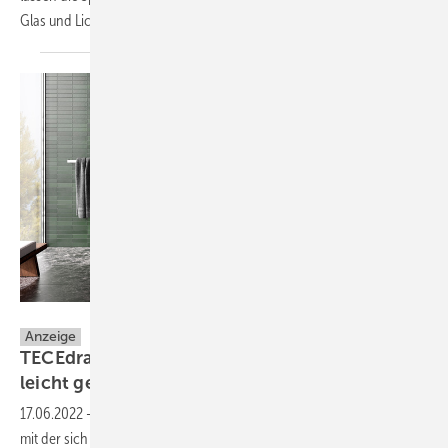
Glas und Licht zu einer Einheit
verschmelzen.
TECE GmbH
Anzeige
TECEdrainprofile: Perfekte Duschplatzästhetik
leicht
gemacht
17.06.2022
-
TECEdrainprofile ist die elegante Entwässerungslösung,
mit der sich Duschplätze ganz einfach und ohne Fliesenstückwerk