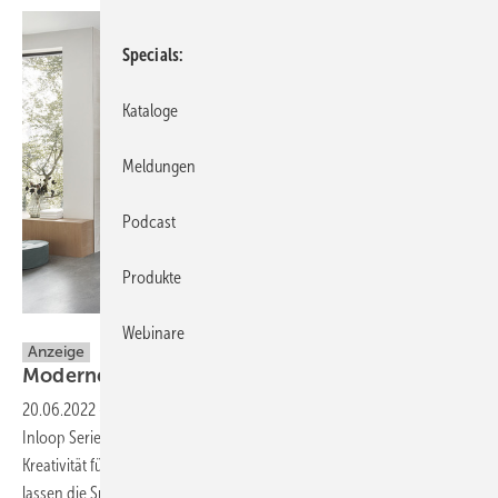
Specials
Kataloge
Meldungen
Podcast
Produkte
SPRINZ
Webinare
Anzeige
Moderne Badgestaltung mit
SPRINZ
20.06.2022
-
Mit den Duschen-Neuheiten Granat, Vega und den
Inloop Series schafft der Glashersteller SPRINZ ein neues Level an
Kreativität für die individuelle Badezimmergestaltung. Passend dazu
lassen die Spiegelschränke Pure-Line und Elegant-Line 2.0 brillantes