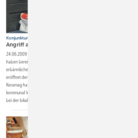
Konjunkturpaket II: Keramag geht in die Offensive
Angriff auf die
Schultoiletten
24.06.2009
-
Die Toilettenanlagen vieler Schulen und Kindergärten
haben bereits ­Jahrzehnte auf dem Buckel und sind in einem
erbärmlichen Zustand. Das Konjunkturpaket II der Bundesregierung
eröffnet dem Fachhandwerk ­gerade hier einen ergiebigen Markt.
Keramag hat eine Initiative zur ­bundesweiten Information der
kommunal Verantwortlichen und zur Unterstützung des Handwerks
bei der lokalen Marktbearbeitung gestartet.