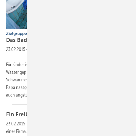
Zielgruppe Kids
Das Bad als Abenteuer- und
Erfahrungsraum
23.02.2015
-
Für Kinder ist das Badezimmer im Idealfall ein Spaßraum, in dem mit
Wasser geplanscht und mit Gummitieren, Fläschchen und
Schwämmen herumgealbert wird, wo Mama einen abrubbelt und
Papa nassgespritzt wird. Oft genug ist das Badezimmer für Kinder aber
auch angstbehaftet, etwa aus Scheu vor
dem...
Ein Freibad für jede
Wohnung
23.02.2015
-
Perspektivwechsel
Ein Leben lang in einem Beruf, bei
einer Firma. Ein Leben lang in einer Stadt, in einer Wohnung. Ein