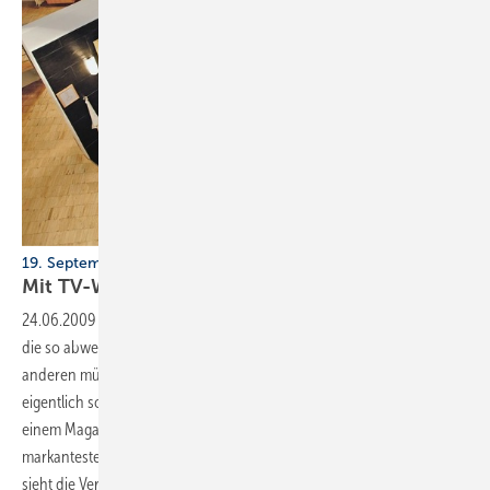
19. September — Tag des Bades — jetzt anmelden!
Mit TV-Werbung und
PR
24.06.2009
-
„Nur wer sich selbst hasst, wäscht sich gern in Räumen,
die so abweisend und klein sind wie sonst nur Folterkammern. Alle
anderen müssten auf Dauer erkennen, dass das Badezimmer doch
eigentlich so etwas wie ­der direkte Link zur Mutter Natur ist.“ Was in
einem Magazin der ­Süddeutschen zu lesen war, gehört zu den
markantesten Appellen, das Bad als Erholungsoase zu begreifen. So
sieht die Vereinigung Deutsche Sanitärwirtschaft (VDS) denn auch