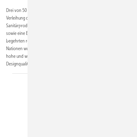
Drei von 50 „Best of the Best”Auszeichnungen gingen bei der ­
Verleihung des diesjährigen Red Dot Award Product Design an ­
Sanitärprodukte. Eine Badewanne, ­eine Ab- und Überlaufarmatur ­
sowie eine Badezimmer-Kollektion schmücken sich mit dem
begehrten roten Punkt. Von 3203 eingereichten Produkten aus 51
Nationen wurden dieses Jahr insgesamt 676 mit dem Red Dot für
hohe und weitere 50 mit dem Red Dot: Best of the Best für höchste
Designqualität
ausgezeichnet.