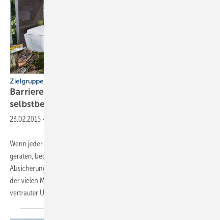
Zielgruppe Best Ager
Barrierefrei und systemunterstützt
selbstbestimmt
leben
23.02.2015
-
Wenn jeder Schritt wohl überlegt sein will, um nicht ins Wanken zu
geraten, bedeutet Geborgenheit Freiheit. Freiheit von lästigen
Absicherungen und umständlichem Getue, Freiheit der Bewegung und
der vielen Möglichkeiten. Ein engmaschiges Sicherheitsnetz aus
vertrauter Umgebung,
technischen...