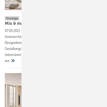
Joh. Sprinz GmbH & Co. KG
Anzeige
Mix & match – Badgestaltung mit
SPRINZ
07.09.2021
-
Glas ist nicht nur ein idealer Lichtbringer in der
Innenarchitektur von Wohnräumen, sondern lässt sich gezielt als
Designelement einsetzen. Der Glashersteller SPRINZ bietet
Gestaltungsfans zahlreiche Glasprodukte und stattet nahezu jeden
Lebensbereich mit dem praktischen Baustoff zusammenpassend
aus.