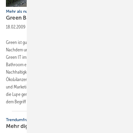
Mehr als nur ein Schlagwort
Green
Bathroom
18.02.2009
-
Green ist gut – dies wird nicht nur in der Werbung assoziiert.
Nachdem uns Schlagworte wie Green Building, Green City und sogar
Green IT ­immer häufiger begegnen, ist mittlerweile auch Green
Bathroom en ­vogue. Doch was kann man darunter verstehen?
Nachhaltigkeit im Bad ist nicht nur eine Frage von Technik und
Ökobilanzen, sondern vor allem eine Frage der Einstellung. Design-
und Marketingexperte Frank A. Reinhardt hat die Philosophie unter
die Lupe genommen und liefert handfeste Beispiele, was man unter
dem Begriff verstehen, bzw. verkaufen
kann.
Trendumfrage bestätigt aktuelle Entwicklung
Mehr digitale Technik im
Bad