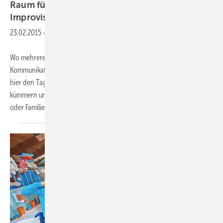
Raum für gemeinsame Rituale und zur
Improvisation
23.02.2015
-
Wo mehrere Menschen zusammenleben, wird das Bad zum Ort der
Kommunikation – erst recht, wenn es mehrere Generationen sind, die
hier den Tag beginnen, Rituale erlernen und leben, sich umeinander
kümmern und sich arrangieren müssen. Das sind in der Regel Paare
oder Familien mit Kindern, aber
auch...