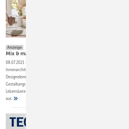
Sprinz/Studioraum
Anzeige
Mix & match – Badgestaltung mit
SPRINZ
08.07.2021
-
Glas ist nicht nur ein idealer Lichtbringer in der
Innenarchitektur von Wohnräumen, sondern lässt sich gezielt als
Designelement einsetzen. Der Glashersteller SPRINZ bietet
Gestaltungsfans zahlreiche Glasprodukte und stattet nahezu jeden
Lebensbereich mit dem praktischen Baustoff zusammenpassend
aus.