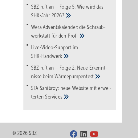
SBZ ruft an – Folge 5: Wie wird das
SHK-Jahr
2026?
Wera Adventskalender: die Schraub­
werk­statt für den
Pro­fi
Live-Video-Support im
SHK-Handwerk
SBZ ruft an – Folge 2: Neue Erkennt­
nisse beim
Wärme­pumpen­test
SFA Sanibroy: neue Web­site mit erwei­
terten
Services
© 2026 SBZ