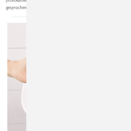
provokanten Thesen hat SBZ-Chefredakteur Dennis Jäger mit ihm
gesprochen.