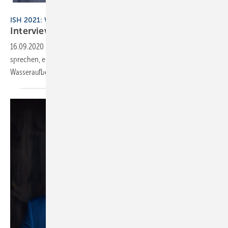
Grünbeck Wasseraufbereitung GmbH
ISH 2021: Wir sind da!
Interview: Grünbeck auf der Messe
Frankfurt
16.09.2020
-
Welche Argumente für eine Teilnahme an der ISH
sprechen, erläutert Dr. Günter Stoll, Geschäftsführer Grünbeck
Wasseraufbereitung GmbH, im
SBZ-Interview.