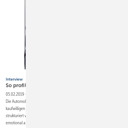
Andreas Körner / Bildhübsche Fotografie
Interview
So profilieren sich
Badplaner
05.02.2019
-
Marketing gezielt strukturieren
Von den „Großen“ lernen:
Die Automobilbranche zeigt, wie die Berührungspunkte zum
kaufwilligen Interessenten klar definiert werden und wie sehr der Kauf
strukturiert werden kann. An jedem Punkt wird der potenzielle Käufer
emotional abgeholt. Im Gespräch verdeutlicht Frank A. Reinhardt, wo