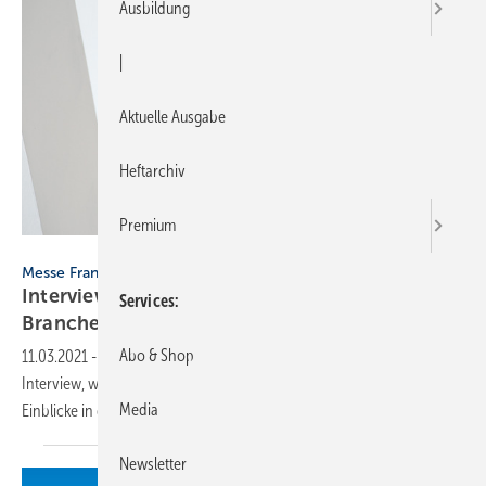
Ausbildung
|
Aktuelle Ausgabe
Heftarchiv
Premium
Messe Frankfurt / Sutera
Messe Frankfurt
Interview: So wichtig ist die digitale ISH für die
Services
Branche
Abo & Shop
11.03.2021
-
Wolfgang Marzin von der Messe Frankfurt erläutert im
Interview, wie wichtig eine ISH digital für die SHK-Branche ist und gibt
Media
Einblicke in die
Inhalte.
Newsletter