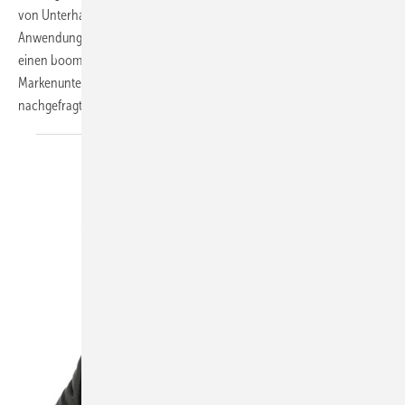
von Unterhaltungselektronik im Markt für Smart-Home-
Anwendungen? Die Antwort: Gemeinsam mit dem SHK-Fachhandwerk
einen boomenden Markt erschließen. Die Rede ist vom deutschen
Markenunternehmen TechniSat. Wir haben bei Peter Lepper
nachgefragt, wie er sich das Vorhaben genau
vorstellt.