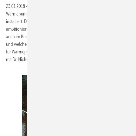
23.01.2018
-
Zur Zukunft der Wärmepumpe
Die meisten
Wärmepumpen in Deutschland werden nach wie vor im Neubau
installiert. Das alleine ist aber keine ausreichende Lösung, um die
ambitionierten Ziele zum Klimaschutz zu erreichen. Die Technik muss
auch im Bestand „salonfähig“ werden. Welche Schritte dazu nötig sind
und welche Möglichkeiten es darüber hinaus gibt, um mehr Akzeptanz
für Wärmepumpen beim Endkunden zu erreichen, darüber haben wir
mit Dr. Nicholas Matten
gesprochen.