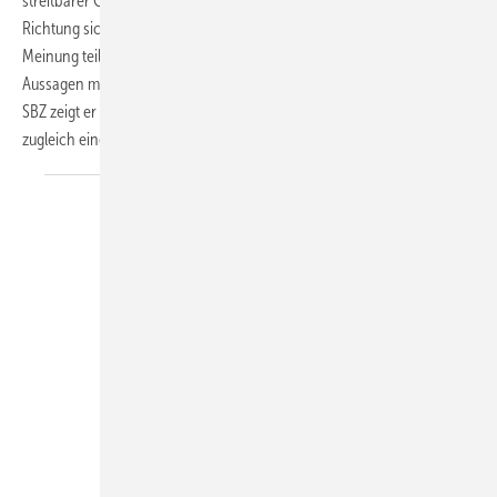
streitbarer Geselle. Er hat genaue Vorstellungen davon, in welche
Richtung sich der Vertrieb in der SHK-Branche entwickeln kann. Seine
Meinung teilt zwar noch lange nicht jeder, aber meist beinhalten seine
Aussagen mehr als bloß einen Kern Wahrheit. Im Gespräch mit der
SBZ zeigt er auf, dass die große Stärke des Fachvertriebsweges
zugleich eine große Schwäche
ist.