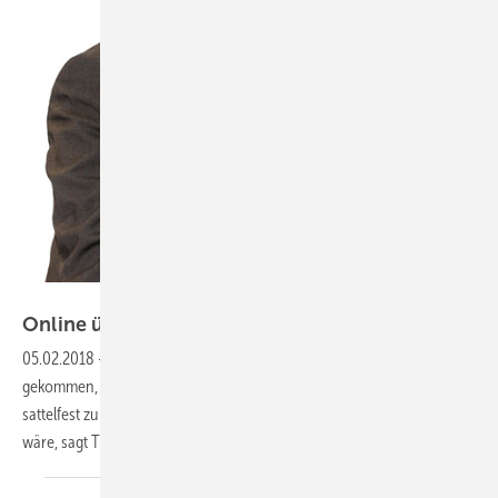
SBZ
Online
überzeugen
05.02.2018
-
Marketing digital stärken Jetzt ist der richtige Zeitpunkt
gekommen, um sich als Handwerksbetrieb im Onlinemarketing
sattelfest zu machen. Warum das so ist und was dabei zu beachten
wäre, sagt Thorsten Moortz im
Interview.