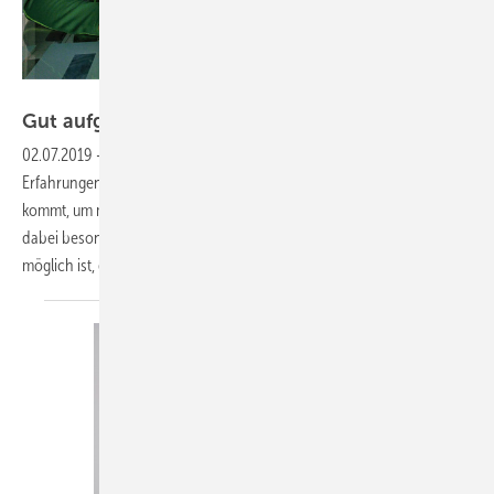
SBZ / Jäger
Gut aufgestellt für die
Zukunft
02.07.2019
-
So kam es zum Feierabend-Feedback
Welche
Erfahrungen machen SHK-Unternehmer, wenn ein Coach von außen
kommt, um mit seiner Expertise den Betrieb besser aufzustellen? Was
dabei besonders mit Blick auf eine bessere Kommunikationskultur
möglich ist, erklären Stephan Bauer und Jürgen Keller im
Interview.