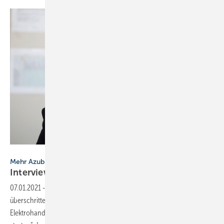
Bild: ZVSHK / Peter Vogel Fotografie
Mehr Azubis im SHK-Handwerk
Interview mit Bernd
Seeger
07.01.2021
-
In Hamburg wurde die Zahl der 300 SHK-Azubis
überschritten und damit liegt das SHK-Gewerbe gleichauf mit dem
Elektrohandwerk. Welche Rolle hatte dabei die Kampagne „Zeit zu