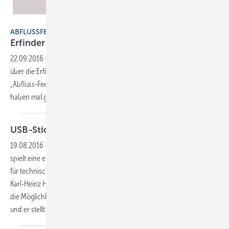
DS Produkte
ABFLUSSFEE
Erfinder im
Interview
22.09.2016
-
Karl Heinz Bilz ist ein kreativer Kopf, die SBZ hatte öfters
über die Erfindungen des SHK-Fachhandwerkers berichtet. Seine
„Abfluss-Fee“ hat vor kurzem für mediale Aufmerksamkeit gesorgt. Wir
haben mal genauer
nachgefragt.
USB-Sticks für die
Betriebsprüfer
19.08.2016
-
Prozesse verschlanken
Dokumentation ist wichtig und
spielt eine erhebliche Rolle im Fachhandwerk. Das gilt gleichermaßen
für technische wie für kaufmännische Belange im Arbeitsalltag, sagt
Karl-Heinz Hottgenroth. Im Interview spricht er darüber hinaus über
die Möglichkeiten, mittels Software Abläufe effizienter zu gestalten
und er stellt das neue Verfahren „ZUGFeRD“
vor.