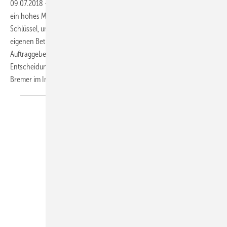
09.07.2018
-
Bindung vor Neugewinnung
SHK-Handwerker besitzen
ein hohes Maß an Fachkompetenz. Das allein ist aber nicht der
Schlüssel, um potenzielle Kunden von sich und den Leistungen des
eigenen Betriebs zu überzeugen. Damit aus Interessenten
Auftraggeber werden, bedarf es wesentlich mehr. Die Basis aller
Entscheidungen ist: Vertrauen. Wie man das gewinnt, sagt Andreas
Bremer im
Interview.