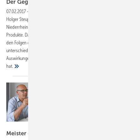
Der
Gegensatz
07.02.2017
-
Handwerk gegen Onlinehandel – ein Streitgespräch
Holger Steup leitet den ältesten SHK-Handwerksbetrieb am
Niederrhein, Bernd Reuter den größten Online-Shop für Bad-
Produkte. Das klingt wie: alte gegen neue Welt. Beide setzen sich mit
den Folgen der Digitalisierung auseinander, ihre Antworten könnten
unterschiedlicher nicht sein. Sie streiten über die Frage, welche
Auswirkungen die Entwicklung auf Handwerk und Vertriebsweg
hat.
Garant Bad + Haus
Meister der Systeme
werden