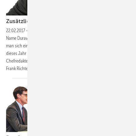
Zusätzliche
Wachstumschancen
22.02.2017
-
Sortiment um Armaturen erweitert
Bisher stand der
Name Duravit vor allem für Bad-Keramik und Badmobiliar. Jetzt muss
man sich ein neues Tätigkeitsfeld einprägen: Das Unternehmen führt
dieses Jahr zur ISH erstmals eigene Armaturenserien ein. SBZ-
Chefredakteur Dennis Jäger hat beim Vorstandsvorsitzenden Prof. Dr.
Frank Richter nachgefragt, wohin der Weg führen
soll.