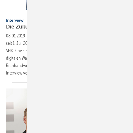
ZVSHK
Interview
Die Zukunft fest im
Blick
08.01.2019
-
SHK-Handwerk ist Schlüsselfaktor
Helmut Bramann ist
seit 1. Juli 2018 neuer Hauptgeschäftsführer des Zentralverbandes
SHK. Eine seiner Hauptaufgaben sieht er in der Bewältigung des
digitalen Wandels. Was ihn, den Verband und das organisierte
Fachhandwerk darüber hinaus beschäftigt, hat er der SBZ im
Interview verraten.