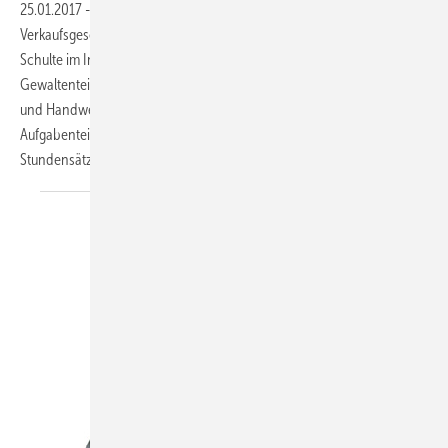
25.01.2017
-
Vertriebswege und Internethandel im Blick
Wer sollte das
Verkaufsgeschehen in der Hand haben? Das Handwerk, sagt Marc
Schulte im Interview. Er ist der Meinung, dass die klassische
Gewaltenteilung in der SHK-Branche zwischen Industrie, Großhandel
und Handwerk nach wie vor Sinn macht, wenn sie mit einer klaren
Aufgabenteilung gelebt wird. Außerdem spricht er sich für höhere
Stundensätze im Handwerk
aus.