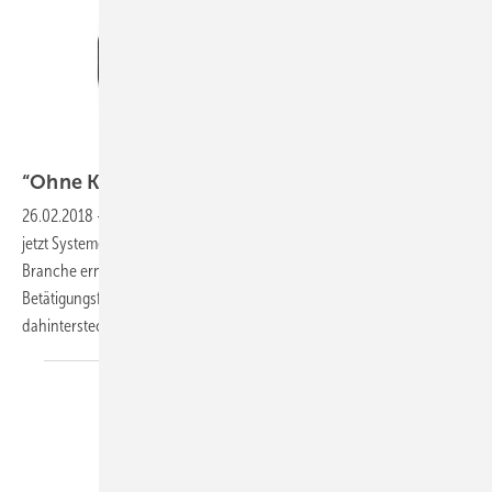
Duravit
“Ohne Kompromisse beim
Design“
26.02.2018
-
Produktpalette erweitert
Erst Armaturen im Jahr 2017,
jetzt Systeme für die Vorwandinstallation: Duravit überrascht die
Branche erneut und streckt die Finger aus in ein neues
Betätigungsfeld. Die SBZ hat bei Dr. Frank Richter nachgefragt, was
dahintersteckt und wohin das Engagement eigentlich führen soll.