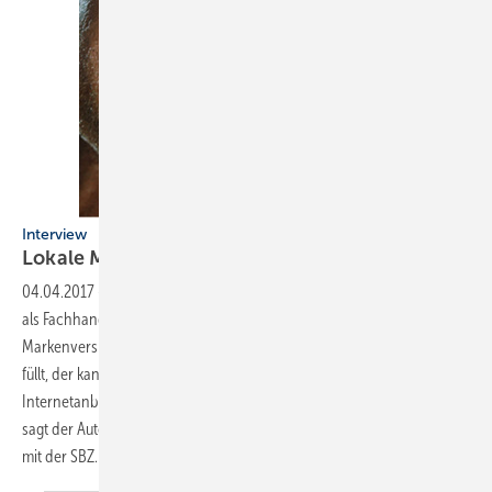
Interview
Lokale Marke werden und
bleiben
04.04.2017
-
Markenprofil entwickeln
Geiz ist geil – von wegen. Wer
als Fachhandwerker eine echte lokale Marke ist und
Markenversprechen wie Qualität und Kundenorientierung mit Leben
füllt, der kann gegen halsbrecherische Rabattforderungen und
Internetanbieter sowie andere branchenfremde Händler bestehen,
sagt der Autor und Markencoach Jürgen Ruckdeschel im Interview
mit der
SBZ.