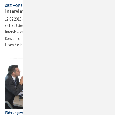
SBZ VORSCHAU
Interview
19.02.2010
-
Der Schweizer Ingenieur Peter Hubacher beschäftigt
sich seit den 70er-Jahren mit dem Einsatz von Wärmepumpen. Im
Interview erklärt der “Wärmepumpendoktor“ typische Fehler bei der
Konzeption, gibt Tipps für die Praxis und einen Ausblick in die Zukunft.
Lesen Sie in der neuen SBZ 5 ab Seite 50:
Je...
Führungswechsel: Wohin steuert der ZVSHK?