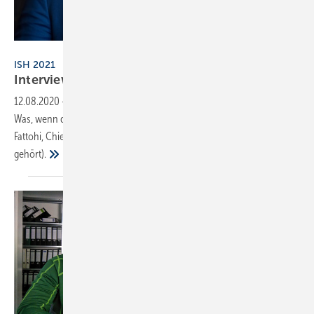
Oliver Hurst
ISH 2021
Interview mit Faris
Fattohi
12.08.2020
-
Welchen Stellenwert wird die ISH nach Corona haben?
Was, wenn die Messe ausfällt? Diese und mehr Fragen, stellen wir Faris
Fattohi, Chief Sales Officer der Oras Group (zu der u.a. Hansa
gehört).