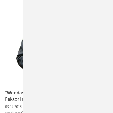
Kloep
“Wer das beherrscht, wird zum prägenden
Faktor im
Markt“
03.04.2018
-
Zur Zukunft der Vertriebswege
Hans-Arno Kloep ist ein