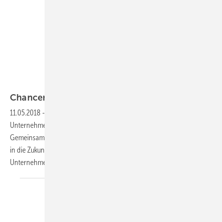
Roth
Chancen
ergreifen
11.05.2018
-
Entscheidungen treffen
Was macht ein erfolgreiches
Unternehmen aus? Im Kern gibt es zwischen Handwerk und Industrie
Gemeinsamkeiten. Welche Merkmale das sind und wie sie eine Firma
in die Zukunft tragen, das sagt Manfred Roth im SBZ-Interview. Der
Unternehmer kennt beide Seiten der SHK-Branche.