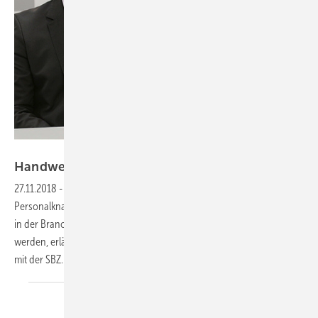
SHK AG
Handwerk besser
darstellen
27.11.2018
-
Strategien gegen den Fachkräftemangel
Die
Personalknappheit und ihre Lösung ist eines der wichtigsten Themen
in der Branche. Welche Ansätze es dazu gibt und wie sie angepackt
werden, erläutern Sven Mischel und Michael Schreiber im Interview
mit der
SBZ.