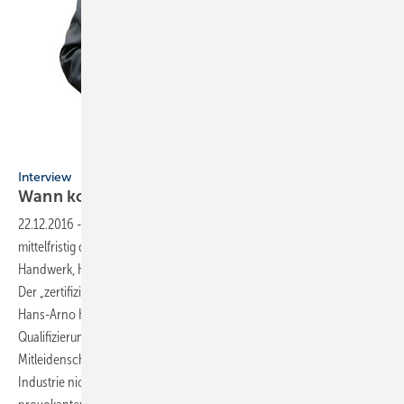
Kloep
Interview
Wann kommt der
Werks-Schrauber?
22.12.2016
-
Aufgabenteilung in Gefahr
Die gute Geschäftslage setzt
mittelfristig die klassische und bewährte Aufgabenteilung von
Handwerk, Handel und Hersteller im dreistufigen Vertrieb unter Druck.
Der „zertifizierte Werks-Schrauber“ sei nicht mehr allzu fern, vermutet
Hans-Arno Kloep. Diese Entwicklung könnte auch das hohe
Qualifizierungs- und Ausbildungsniveau der Branche in
Mitleidenschaft ziehen und aushöhlen. Denn SHK-Meister werde die
Industrie nicht benötigen, sagt er. Zu diesen und weiteren