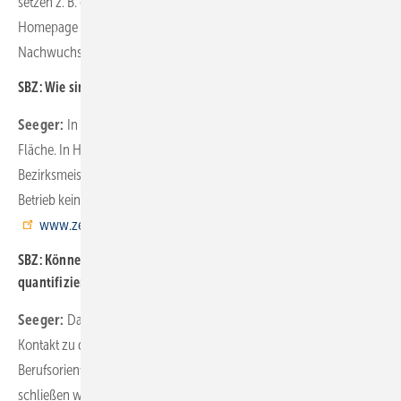
setzen z. B. die Roll-ups für Messen ein. Wir verlinken auf die
Homepage und weisen im Grunde überall, wo es sinnvoll ist, auf die
Nachwuchskampagne hin.
SBZ: Wie sind Sie im Schulmarketing in Hamburg organisiert?
Seeger:
In der Stadt läuft das natürlich etwas anders als in der
Fläche. In Hamburg sind wir in Bezirken organisiert. Die
Bezirksmeister engagieren sich intensiv. Im Grunde benötigt der
Betrieb keine eigene Recruitingseite, sondern ein Verweis auf
www.zeitzustarten.de
bzw. auf die Innung reicht völlig aus.
SBZ: Können Sie Ihre Anstrengung im Bereich der Azubiwerbung
quantifizieren?
Seeger:
Das ist natürlich schwer. Aber in Hamburg haben wir
Kontakt zu den Schulen. Wir verfügen z. B. über Listen von
Berufsorientierungslehrern. Der Kontakt ist wirklich sehr eng. Ferner
schließen wir uns auch Aktivitäten der Handwerkskammer an. So