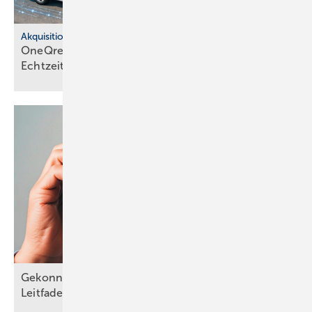
Akquisitionen
OneQrew über­nimmt Infleet und integ­riert
Echt­zeit-Tele­matik
Gekonnter Umgang mit schwierigen Kunden: ein
Leitfaden für telefonische
Reklamationen