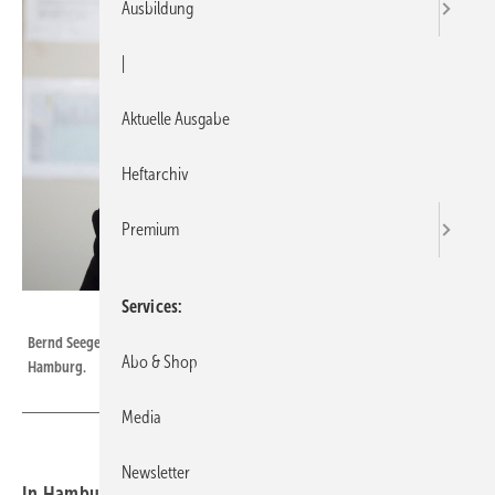
Ausbildung
|
Aktuelle Ausgabe
Heftarchiv
Premium
Services
Bild: ZVSHK / Peter Vogel Fotografie
Bernd Seeger ist Geschäftsführer des ­Berufsbildungswerkes der Innung
Abo & Shop
Hamburg.
Media
Newsletter
In Hamburg wurde die Zahl der 300 SHK-Azubis