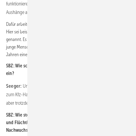
funktionieren natürlich auch nicht. So ist es z. B. nicht gestattet,
Aushänge an Schulen zu machen.
Dafür arbeiten wir auch intensiv mit anderen Innungen zusammen.
Hier sei beispielhaft die Aktion „Wenn Handwerk, dann Innung“
genannt. Es gibt hierbei das Angebot von Tagen der offenen Türen für
junge Menschen. Darüber hinaus haben wir schon vor über zehn
Jahren eine Bildungs-GmbH gegründet, um zusätzlich aktiv zu sein.
SBZ: Wie schätzen Sie den Wettbewerb mit anderen Gewerken
ein?
Seeger:
Unsere Azubizahlen sind wirklich gut. Aber im Vergleich
zum Kfz-Handwerk werden wir etwas weniger angefragt. Es klappt
aber trotzdem sehr gut.
SBZ: Wie steht die SHK-Innung Hamburg zum Thema Migration
und Flüchtlinge ins Handwerk im Zusammenhang mit der
Nachwuchsgewinnung?