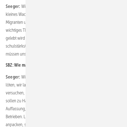
Seeger:
Wir wissen aus der Berufsbildungs­statistik, dass unser
kleines Wachstum bei den Azubizahlen im Grunde aus dem Bereich
Migranten und ausländische Mitbürger herrührt. Das ist ein
wichtiges Thema, was aber in der Metropole Hamburg seit Jahren
gelebt wird und kein Problem ist. Wir bekommen nicht immer die
schulstärksten jungen Menschen, aber wir brauchen alle. Und wir
müssen uns weiterhin gut um die jungen Menschen kümmern.
SBZ: Wie machen Sie das denn jetzt ganz konkret?
Seeger:
Wir bringen die jungen Leute in die Werkstatt. Wir lassen sie
löten, wir lassen einen Wasserrohrbruch reparieren und wir
versuchen, zu begeistern. Das ist ganz wichtig. Die jungen Leute
sollen zu Hause erzählen, wie cool das bei SHK war. Wir sind der
Auffassung, dass genug geredet wurde. Das sagen wir auch den
Betrieben. Lasst die jungen Menschen Erfahrungen sammeln, mit
anpacken, sich ausprobieren. Schickt sie nicht zum Kaffee kochen