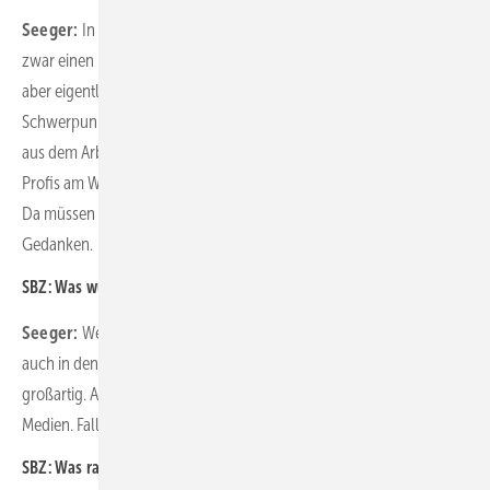
Seeger:
In Social Media machen wir noch viel zu wenig. Es gibt
zwar einen Innungs-Account für Facebook und Instagram, den wir
aber eigentlich nicht nutzen. Wir hatten bisher andere
Schwerpunkte, das war noch nicht so sehr Thema. Ich weiß aber
aus dem Arbeitskreis Nachwuchswerbung, dass bei „Zeit zu starten“
Profis am Werk sind, und halbgares Zeug möchte ich nicht machen.
Da müssen auch jüngere Leute ran. Dazu machen wir uns
Gedanken.
SBZ: Was wünschen Sie sich weiter von der Kampagne an sich?
Seeger:
Wenn es etwas gäbe, wo wir vergleichbar wie im Internet
auch in den sozialen Medien regional aufsatteln könnten, wäre das
großartig. Also im Grunde ein regionaler Account für die sozialen
Medien. Falls das ginge, das wäre perfekt.
SBZ: Was raten Sie Ihren Kollegen bei der Nachwuchsgewinnung?