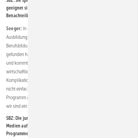
SBZ: Sie sprachen eben darüber, dass nicht alle Schüler gleich
geeignet sind für eine Ausbildung. Gibt es auch Angebote für
Benachteiligte?
Seeger:
In der Tat hat Hamburg hier ein spezifisches
Ausbildungsplatzangebot. Es gibt einen Vertrag mit dem
Berufsbildungswerk. Es ist klar, wer 2020 keinen Ausbildungsplatz
gefunden hat, hat mit hoher Wahrscheinlichkeit irgendein Problem
und kommt unter Umständen aus problematischen Familien, es gibt
wirtschaftliche Schwierigkeiten wie z. B. Schulden. Früher lagen die
Komplikationen anders. Das hat sich heute geändert, ist aber auch
nicht einfacher geworden. Wir bieten hier kein Gutmenschen-
Programm an. Wir nutzen sozialpädagogische Möglichkeiten, aber
wir sind ein handwerklicher Träger. Das vergessen wir auch nicht.
SBZ: Die jungen Menschen halten sich viel in den sozialen
Medien auf. Gibt es dort ergänzend zu Ihren ganzen
Programmen und Aktivitäten auch Anknüpfungspunkte?