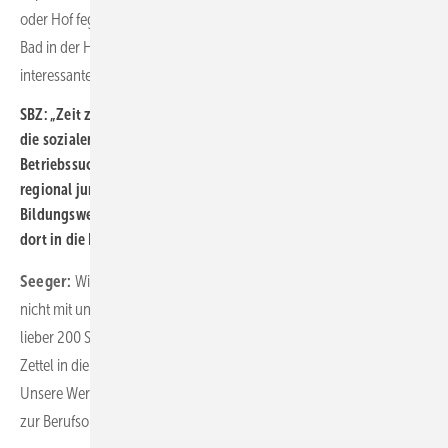
oder Hof fegen. Wenn es spannende Baustellen gibt, wie z. B. ein
Bad in der Hafencity, nehmt eure Azubis mit, zeigt ihnen gerade die
interessanten und tollen Baustellen. Wir müssen uns gut darstellen.
SBZ: „Zeit zu starten“ spricht junge Menschen über das Internet,
die sozialen Medien an. Wir haben große Nachfrage auf unserer
Betriebssuche-Seite bei
www.zeitzustarten.de
. Sie sprechen
regional junge Menschen an und laden sie in die
Bildungswerkstatt ein. Wie funktioniert jetzt der Übergang von
dort in die Betriebe?
Seeger:
Wir fassen, ehrlich gestanden, nicht nach. Das können wir
nicht mit unseren Kapazitäten. Wir vertreten hier die Auffassung,
lieber 200 Schülern etwas Tolles zu zeigen, als 2000 Schülern einen
Zettel in die Hand zu drücken. Damit haben wir auch gute Erfolge.
Unsere Werkstatt samt Personal stellen wir sechs bis acht Wochen
zur Berufsorientierung zur Verfügung.