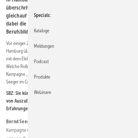
überschritten und damit liegt das SHK-Gewerbe
Specials
gleichauf mit dem Elektrohandwerk. Welche Rolle hatte
dabei die Kampagne „Zeit zu starten“ des ZVSHK und das
Kataloge
Berufsbildungswerk?
Vor einiger Zeit wurde die Marke von 300 Azubis im SHK-Handwerk in
Meldungen
Hamburg überschritten. Damit liegt die Innung zahlenmäßig gleichauf
mit dem Elektrohandwerk und kommt direkt nach dem Kfz-Gewerbe.
Podcast
Welche Rolle dabei das Berufsbildungswerk einnimmt und wie die
Kampagne „Zeit zu starten“ des ZVSHK genutzt wird, erläutert Bernd
Produkte
Seeger im Gespräch.
Webinare
SBZ: Sie kümmern sich seit Jahren intensiv um die Rekrutierung
von Auszubildenden im SHK-Handwerk. Wie sind Ihre
Erfahrungen mit der Kampagne „Zeit zu starten“?
Bernd Seeger:
Unsere Erfahrungen sind sehr gut. Wir nutzen die
Kampagne und das zur Verfügung stehende Material komplett. Wir