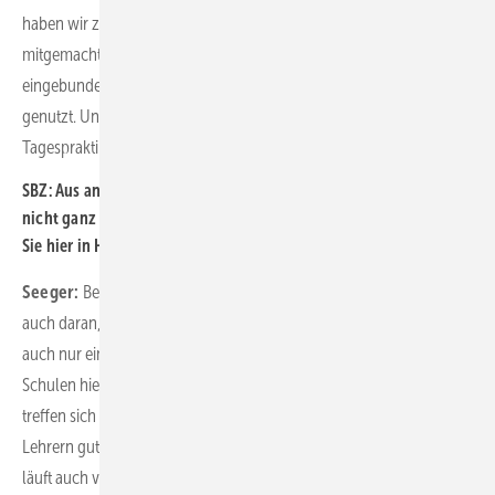
haben wir z. B. bei der integrierten Nachwuchsaktion INA
mitgemacht. Hier ging es um Kurzpraktika. Die Innung war mit
eingebunden, und die Bildungswerkstätten wurden intensiv
genutzt. Unsere über 600 Mitgliedsbetriebe haben sich hier mit
Tagespraktika aktiv eingebracht.
SBZ: Aus anderen Regionen hören wir im ZVSHK zum Teil, dass es
nicht ganz einfach ist, Kontakt zu Schulen zu halten. Wie gehen
Sie hier in Hamburg vor?
Seeger:
Bei uns läuft das seit 30 Jahren wirklich gut. Das liegt aber
auch daran, dass wir nur eine Behörde kontaktieren müssen und
auch nur eine SHK-Organisation in Hamburg haben. Und die
Schulen hier haben Interesse an guten Kontakten. Arbeitskreise
treffen sich z. B. regelmäßig, man kennt sich, wir arbeiten mit den
Lehrern gut zusammen, die die Berufsorientierung verantworten. Es
läuft auch viel über die Handwerkskammer. Manche Dinge