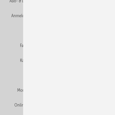
Abo- & Leserservice
AGB
Alle Inhalte chronologisch
Anmelden
Anmeldung & Registrierung
Newsletter
Datenschutz
E-Paper
Editor's choice
Fachbeiträge
Gentner Verlag
Impressum
Karriere bei Gentner
Team
Mediaservice
Mitgliedschaften und Engagement
Montagezeiten Heizung
Montagezeiten Sanitär
Online Mediadaten
Privacy Manager
RSS-Feed