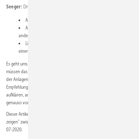
Seeger:
Drei ganz konkrete Tipps:
Aufhören zu schimpfen
Akzeptieren, dass es nur die gibt, die da sind, und keine
anderen.
Lieber zehn Leute gut betreuen, als 1000 Schülern nur
einen Zettel in die Hand zu drücken.
Es geht ums Handwerk. Wir sind kein klassischer Bildungsträger. Wir
müssen das Handwerk zeigen, nur wenige Menschen wissen, was z. B.
der Anlagenmechaniker SHK wirklich macht. Deshalb meine
Empfehlung: zeigen, zeigen, zeigen. Auch der Chef selbst sollte
aufklären, anstatt zu jammern. Wir haben viele tolle Betriebe, die das
genauso vormachen.
Dieser Artikel ist eine Überarbeitung des Interviews „Zeigen, zeigen,
zeigen“ zwischen der SBZ und Bernd Seeger, erschienen in der SBZ
07-2020.