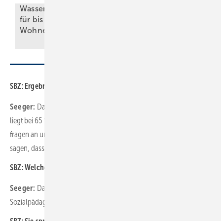
Wass eraufbereitung
Arbeitgeber im SHK-
für bis zu 45
Handwerk wissen
Wohneinheiten
sollten
SBZ: Ergebnisse?
Seeger:
Das Projekt geht jetzt ins dritte Jahr. Die Vermittlungsquote
liegt bei 65 %. Die Teilnehmer sind häufig sehr motiviert. Betriebe
fragen an und wollen sich am Projekt beteiligen. Man kann schon
sagen, dass der Erfolg uns hier recht gibt.
SBZ: Welche Unterstützung gibt es für Betriebe zusätzlich?
Seeger:
Das Projekt bietet ergänzend eine Nachbetreuung mit
Sozialpädagogen an.