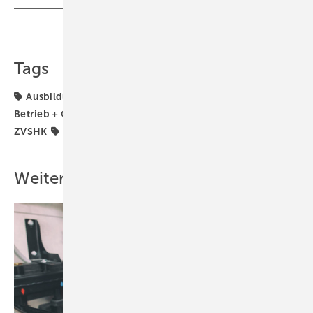
Teilen
Link kopieren
Tags
Ausbildung
Azubi
BETRIEBSMANAGEMENT
Betrieb + Organisation
Innung
Kampagne
SHK
ZVSHK
Zeit zu starten
Weitere Inhalte