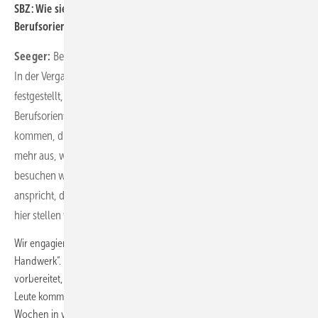
SBZ: Wie sieht es denn mit dem Besuch von
Berufsorientierungsmessen aus?
Seeger:
Bei Berufsorientierungsmessen sondieren wir sehr genau.
In der Vergangenheit waren wir dort aktiv. Wir haben aber
festgestellt, dass z. B. bei unserer größten Hamburger
Berufsorientierungsmesse „Einstieg“ hauptsächlich Besucher
kommen, die zur Uni wollen. Auf dieser Messe stellen wir nicht
mehr aus, weil sich das für uns nicht bewährt hat. Sehr wohl
besuchen wir die Messe, die in besonderer Weise Migranten
anspricht, den „Markt der Möglichkeiten“. Hier sind die Schulen, und
hier stellen wir auch gerne und erfolgreich aus.
Wir engagieren uns auch in einem Projekt mit Namen „Hin zum
Handwerk“. Dort werden zweimal im Jahr Geflüchtete auf den Beruf
vorbereitet, hier kooperieren wir mit anderen Innungen. Die jungen
Leute kommen eine Woche zu uns und sind noch weitere drei
Wochen in verschiedenen Bildungswerkstätten. Das SHK-Handwerk in