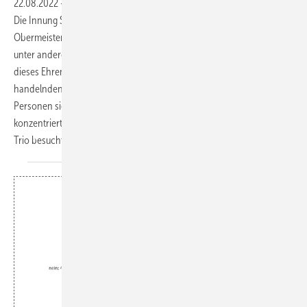
22.08.2022
-
Ein Obermeistermodell mit drei handelnden Personen ▪
Die Innung SHK Göppingen hat nicht einen Obermeister, sie hat drei
Obermeister, die das Amt bekleiden. Das hat verschiedene Gründe,
unter anderem geht es in dem Modell aber darum, die Aufgaben
dieses Ehrenamts bestmöglich zeitgemäß anzugehen – ohne dass die
handelnden
Personen sich zeitlich, im Betrieb und in der Familie aufreiben. Es
konzentriert sich nicht mehr alles auf eine Person. Die SBZ hat das
Trio
besucht.