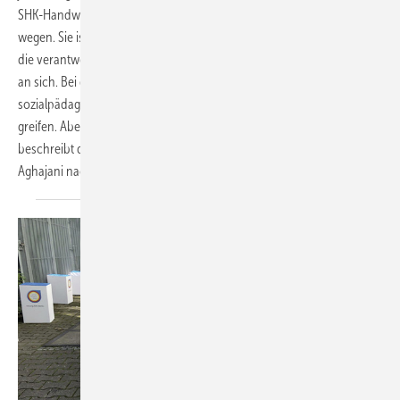
SHK-Handwerk ist kein Selbstläufer, schon allein der Sprachbarriere
wegen. Sie ist mit Aufwand verbunden, für die Betriebe ebenso wie für
die verantwortlichen Stellen der dualen Ausbildung und für den Azubi
an sich. Bei der Zusammenarbeit von Bildungsketten und
sozialpädagogischen Maßnahmen muss ein Rädchen ins andere
greifen. Aber es lohnt sich, wie ein Beispiel aus Berlin zeigt. Der Beitrag
beschreibt die Hintergründe und zeichnet den Weg von Abdullah
Aghajani nach. → Stephanie
Irrgang