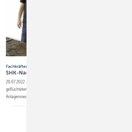
Innung SHK Berlin
Fachkräftemangel
SHK-Nachwuchs: Vom Flüchtling zur
Fachkraft
20.07.2022
-
Ein Baustein der Fachkräftegewinnung ist die Integration
geflüchteter Menschen. So wurde Abdullah Aghajani zum
Anlagenmechaniker
SHK.