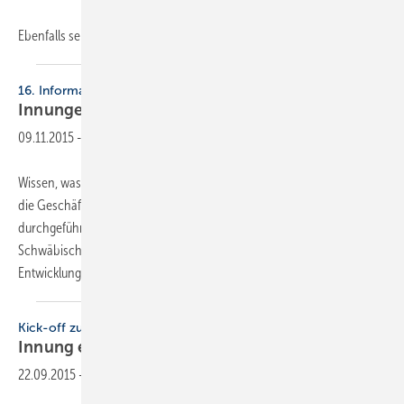
Ebenfalls
sein...
16. Informationstag
Innungen trafen
sich
09.11.2015
-
Wissen, was los ist: Der Fachverband SHK Baden-Württemberg hat für
die Geschäftsführer seiner Mitgliedsinnungen einen Informationstag
durchgeführt. In der 16. Auflage war die GF-Info zu Gast in der Stadt
Schwäbisch Gmünd. Die Teilnehmer erhielten ein Update zu aktuellen
Entwicklungen in der
SHK...
Kick-off zum Ausbildungsbeginn
Innung etabliert
Einführungsveranstaltung
22.09.2015
-