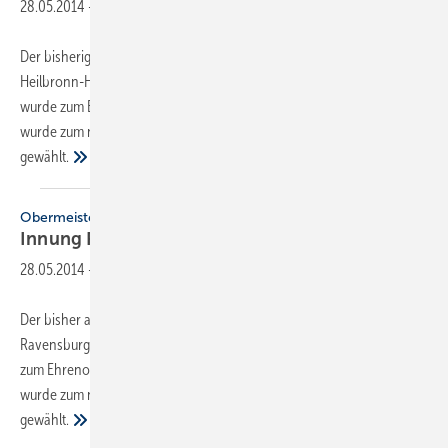
28.05.2014
-
Der bisherige Obermeister der Innung ­Sanitär-Heizung-Klima
Heilbronn-Hohenlohe, Horst Fischer, hat sein Amt abgegeben. Er
wurde zum Ehrenobermeister ernannt. Martin Freisleben aus Flein
wurde zum neuen Obermeister
gewählt.
Obermeisterwechsel
Innung
Ravensburg
28.05.2014
-
Der bisher amtierende Obermeister der Sanitär-Heizung-Klima-Innung
Ravensburg, Joachim Krimmer, hat sein Amt abgegeben. Er wurde
zum Ehrenobermeister ernannt. Andreas Heimpel aus Weingarten
wurde zum neuen Obermeister
gewählt.