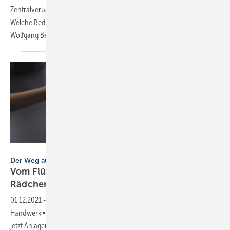
Zentralverband SHK ist eine tragende Säule im Branchengeschehen.
Welche Bedeutung der Verband heute und in Zukunft hat, dazu gibt
Wolfgang Becker im SBZ-Gespräch Einblicke und
Ausblicke.
Bild: alphaspirit - stock.adobe.com
Der Weg ausländischer Nachwuchskräfte ins SHK-Handwerk
Vom Flüchtling zur Fachkraft: Wenn ein
Rädchen ins andere
greift
01.12.2021
-
Der Weg ausländischer Nachwuchskräfte ins SHK-
Handwerk ▪ Abdullah Aghajani aus Afghanistan hat es geschafft: Er ist
jetzt Anlagenmechaniker SHK. Die Integration junger Flüchtlinge ins