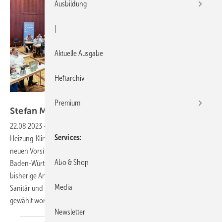
Ausbildung
|
Aktuelle Ausgabe
Heftarchiv
Bild: Jäger / SBZ
Premium
Stefan Menrat h ist der neue Mann an der
Spitze
22.08.2023
-
Stefan Menrath, Obermeister der Innung für Sanitär-
Services
Heizung-Klima Heidelberg, wurde am 23. Juni in Göppingen zum
neuen Vorsitzenden des Fachverbandes Sanitär-Heizung-Klima (SHK)
Abo & Shop
Baden-Württemberg gewählt. Im Rahmen des Verbandtages ist der
bisherige Amts­inhaber, Joachim Butz, Obermeister der Innung für
Media
Sanitär und Heizung Pforzheim-Enzkreis, zum Ehrenvorsitzenden
gewählt
worden.
Newsletter