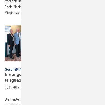
trägt den Namen „Innung für Sanitär-, Heizungs- und Klimatechnik
Rhein-Neckar“. Die fusionierte Innung wird die Interessen von rund 87
Mitgliedsbetrieben vertreten.
Zur...
FV SHK BW
Geschäftsführer-Info
Innungen werben per Newsletter um neue
Mitglieder
05.11.2018
-
Die meisten SHK-Betriebe organisieren sich in Innungen. Doch die