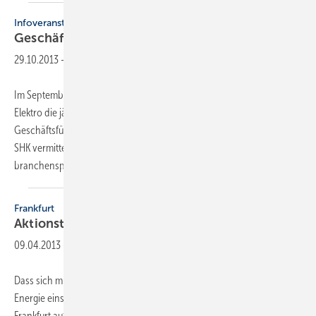
Infoveranstaltung
Geschäftsführer der Innungen
geschult
29.10.2013
-
Im September führten die Fachverbände Sanitär-Heizung-Klima und
Elektro die jährliche Informationsveranstaltung für die Innungs-
Geschäftsführungen gemeinsam in Freiburg durch. Im Tagungsteil
SHK vermittelten die Referenten des Fachverbandes
branchenspezifische Informationen in kompakter
Form...
Frankfurt
Aktionstage der
Innung
09.04.2013
-
Dass sich mit einfachen Maßnahmen in Haus und Wohnung viel
Energie einsparen lässt, zeigen Handwerksbetriebe der Innung
Frankfurt auf der main-klima am 19. und 20. April. Zum ersten Mal