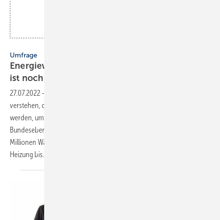
Bild: Innung SHK Berlin
Umfrage
Energie wende und Versorgungssicherheit: Es
ist noch viel zu
tun!
27.07.2022
-
Um es gleich vorwegzunehmen: Die Politik muss
verstehen, dass mehr Fachkräfte in der SHK-Branche benötigt
werden, um die Ziele der Energiewende zu erreichen. Auf
Bundesebene formulieren die Klimavorgaben, dass bis 2030 sechs
Millionen Wärmepumpen einzubauen sind. Bis 2024 soll jede neue
Heizung
bis...