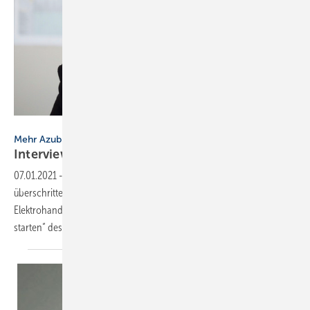
Bild: ZVSHK / Peter Vogel Fotografie
Mehr Azubis im SHK-Handwerk
Interview mit Bernd
Seeger
07.01.2021
-
In Hamburg wurde die Zahl der 300 SHK-Azubis
überschritten und damit liegt das SHK-Gewerbe gleichauf mit dem
Elektrohandwerk. Welche Rolle hatte dabei die Kampagne „Zeit zu
starten“ des ZVSHK und das
Berufsbildungswerk?