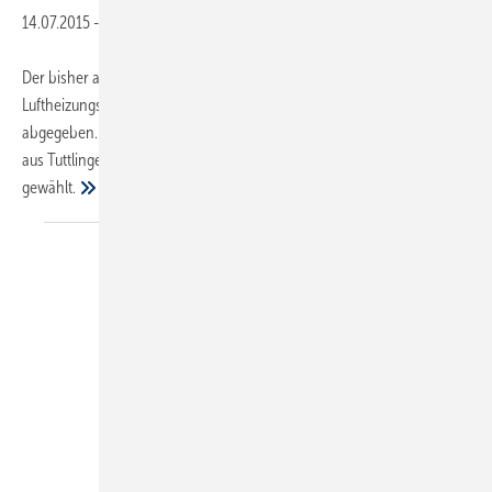
14.07.2015
-
Der bisher amtierende Obermeister der Kachelofen- und
Luftheizungsbauer-Innung Rottweil, Paul Adis, hat sein Amt
abgegeben. Er wurde zum Ehrenobermeister ernannt. Markus Ruoff
aus Tuttlingen wurde zum neuen Obermeister
gewählt.