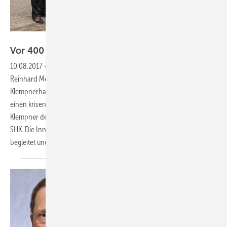
Innung SHK Berlin
Vor 400 Jahren hat alles
begonnen
10.08.2017
-
Gut aufgestellt in die Zukunft
Bereits 1974 besang
Reinhard Mey mit „Ich bin Klempner von Beruf“ das
Klempnerhandwerk. Und er kommt zu dem Schluss, dass es sich um
einen krisensicheren Beruf handelt. Im Laufe der Zeit wurde aus dem
Klempner der Installateur und schließlich der Anlagenmechaniker
SHK. Die Innung SHK Berlin hat diese Geschichte 400 Jahre lang
begleitet und nun Geburtstag gefeiert.