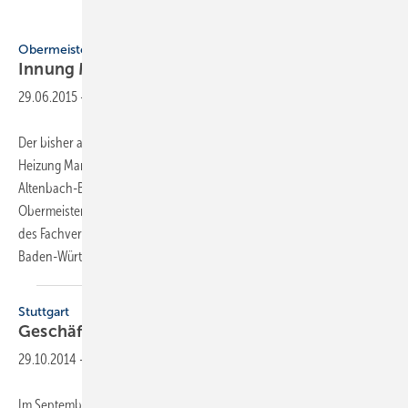
Obermeisterwechsel
Innung
Mannheim
29.06.2015
-
Der bisher amtierende Obermeister der Innung für Sanitär und
Heizung Mannheim, Bernd Bucher, hat sein Amt abgegeben. Silvia
Altenbach-Bülles aus 68199 Mannheim wurde zur neuen
Obermeisterin gewählt. Sie ist damit der erste weibliche Obermeister
des Fachverbandes SHK
Baden-Württemberg.
Stuttgart
Geschäftsführer der Innungen
informiert
29.10.2014
-
Im September fand zum 15. Mal die Informationsveranstaltung für die