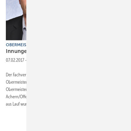
OBERMEISTERWECHSEL
Innungen unter neuer
Führung
07.02.2017
-
Der Fachverband SHK Baden-Württemberg hat zwei
Obermeisterwechsel vermeldet. Peter Krämer, der bisherige
Obermeister der Innung Sanitär- und Heizungstechnik
Achern/Offenburg/Wolfach, hat sein Amt abgegeben. Bernd Wölfle
aus Lauf wurde zum neuen Obermeister gewählt.