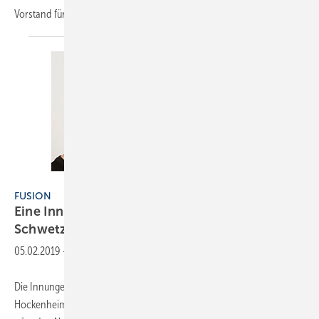
Vorstand für das Ressort Wasser des DVGW
bestellt.
Bilder: FV SHK BW
FUSION
Eine Innung: Mannheim und
Schwetzingen-Hockenheim
05.02.2019
-
Die Innungen für Sanitär und Heizung Mannheim und Schwetzingen-
Hockenheim haben zum 1. Januar 2019 fusioniert. Die neue Innung