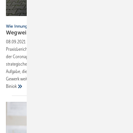
Bild: Innung SHK Brlin
Wie Innungen zu einer neuen Rolle finden
Wegweiser in der
Krise
08.09.2021
-
Wie Innungen zu einer neuen Rolle finden ▪ Dieser
Praxisbericht schildert die Lage des Berliner SHK-Handwerks während
der Coronapandemie und erläutert die Rolle der Innung SHK Berlin als
strategische Informationszentrale in der ­Krisenbewältigung. Mit der
Aufgabe, die Effekte und Folgen einer Krise abzumildern und das
Gewerk ­weiter am Laufen zu halten. → Stephanie Irrgang und Peter
Biniok