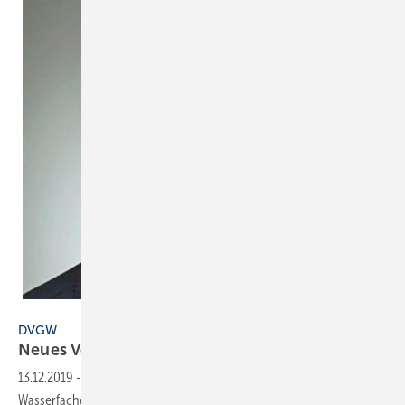
DVGW
DVGW
Neues
Vorstandsmitglied
13.12.2019
-
Das Präsidium des Deutschen Vereins des Gas- und
Wasserfaches (DVGW) hat Dr. Wolf Merkel als neuen hauptamtlichen