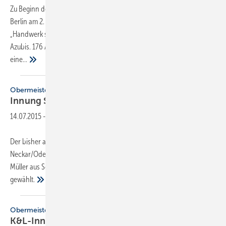
Zu Beginn des neuen Ausbildungsjahres veranstaltete die Innung SHK
Berlin am 2. September zum dritten Mal gemeinsam mit der Stiftung
„Handwerk stiftet Zukunft“ einen Einführungstag für die neuen SHK-
Azubis. 176 Azubis, so viele wie noch nie, nahmen teil und erhielten
eine...
Obermeisterwechsel
Innung SHK
Neckar/Odenwald-Kreis
14.07.2015
-
Der bisher amtierende Obermeister der Innung Sanitär-Heizung-Klima
Neckar/Odenwald-Kreis, Gerd Blei, hat sein Amt abgegeben. Matthias
Müller aus Schefflenz wurde zum neuen Obermeister
gewählt.
Obermeisterwechsel
K&L-Innung
Rottweil