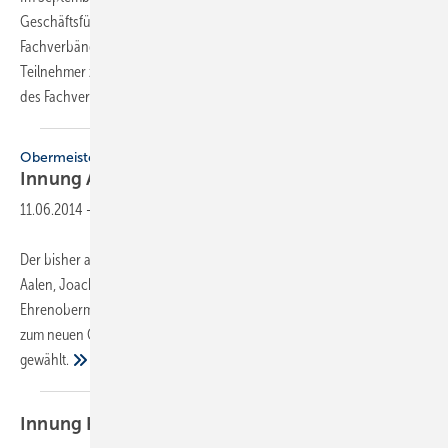
Geschäftsführungen der Innungen statt. Der Einladung durch die
Fachverbände SHK sowie Elektro- und Informationstechnik folgten die
Teilnehmer zahlreich. Im Tagungsteil SHK erörterten die Referenten
des Fachverbandes
die...
Obermeisterwechsel
Innung
Aalen
11.06.2014
-
Der bisher amtierende Obermeister der Innung Sanitär und Heizung
Aalen, Joachim Rembold, hat sein Amt abgegeben. Er wurde zum
Ehrenobermeister ernannt. Sven Geiger aus 73488 Ellenberg wurde
zum neuen Obermeister
gewählt.
Innung
Heilbronn-Hohenlohe