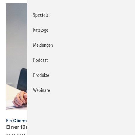
Specials
Kataloge
Meldungen
Podcast
Produkte
Webinare
Bild: Innung Göppingen
Ein Obermeistermodell mit drei handelnden Personen
Einer für all e, all e für eine
Innung