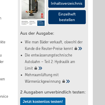
Inhaltsverzeichnis
Einzelheft
n
bestellen
Aus der Ausgabe:
ekte
Wie man Bäder verkauft, obwohl der
Kunde die Reuter-Preise
kennt
zu
Die entwässerungstechnische
der
Autobahn – Teil 2: Hydraulik am
Limit
Mehrraumlüftung mit
hen
Wärmerückgewinnung
2 Ausgaben unverbindlich testen:
ervice
Jetzt kostenlos testen!