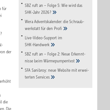
SBZ ruft an – Folge 5: Wie wird das
 für
SHK-Jahr
2026?
ei
Wera Adventskalender: die Schraub­
werk­statt für den
Pro­fi
n?
Live-Video-Support im
SHK-Handwerk
l-
von der
SBZ ruft an – Folge 2: Neue Erkennt­
nisse beim
Wärme­pumpen­test
SFA Sanibroy: neue Web­site mit erwei­
terten
Services
berhöht
s
l die
en. Die