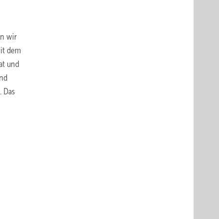
en wir
mit dem
at und
und
. Das