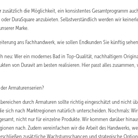
zusätzlich die Möglichkeit, ein konsistentes Gesamtprogramm auch
r oder DuraSquare anzubieten. Selbstverständlich werden wir keinerl
nserer Marke.
eiterung ans Fachhandwerk, wie sollen Endkunden Sie künftig sehe
ich neu: Wer ein modernes Bad in Top-Qualität, nachhaltigem Origina
ten von Duravit am besten realisieren. Hier passt alles zusammen, 
 der Armaturenserien?
bereichen durch Armaturen sollte richtig eingeschätzt und nicht ü
die sich nach Marktregionen natürlich unterscheiden. Nochmals: Wir
gesamt, nicht nur für einzelne Produkte. Wir kommen darüber hinau
ionen nach. Zudem vereinfachen wir die Arbeit des Handwerks, wei
erschließen zusätzliche Wachstumschancen und strategische Option