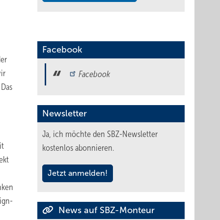
Facebook
der
ir
Facebook
 Das
Newsletter
Ja, ich möchte den SBZ-Newsletter
it
kostenlos abonnieren.
ekt
Jetzt anmelden!
enken
ign-
News auf SBZ-Monteur