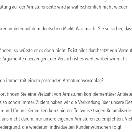
utung auf der Armaturenseite wird ja wahrscheinlich nicht wieder
urenanbieter auf dem deutschen Markt. Was macht Sie so sicher, dass
finden, so wüsste er es doch nicht. Es ist alles durchsetzt von Vermu
ie Argumente überzeugen, der Versuch ist es wert, wobei wir nicht
lich immer mit einem passenden Armaturenvorschlag?
ort finden Sie eine Vielzahl von Armaturen komplementärer Anbiet
 es so schon immer. Zudem haben wir die Verbindung über unsere De
en und für uns Keramiken konzipieren. Teilweise tragen Keramikserie
t uns nicht darum, nur unsere eigenen Armaturen zu empfehlen. Vi
ordergrund, die wiederum individuellen Kundenwünschen folgt.