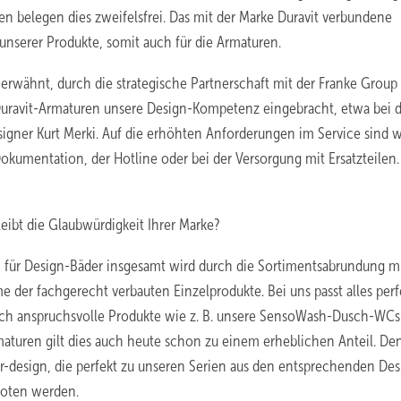
n belegen dies zweifelsfrei. Das mit der Marke Duravit verbundene
unserer Produkte, somit auch für die Armaturen.
s erwähnt, durch die strategische Partnerschaft mit der Franke Group
 Duravit-Armaturen unsere Design-Kompetenz eingebracht, etwa bei 
igner Kurt Merki. Auf die erhöhten Anforderungen im Service sind w
okumentation, der Hotline oder bei der Versorgung mit Ersatzteilen.
ibt die Glaubwürdigkeit Ihrer Marke?
 für Design-Bäder insgesamt wird durch die Sortimentsabrundung m
e der fachgerecht verbauten Einzelprodukte. Bei uns passt alles perf
sch anspruchsvolle Produkte wie z. B. unsere SensoWash-Dusch-WCs
rmaturen gilt dies auch heute schon zu einem erheblichen Anteil. D
er-design, die perfekt zu unseren Serien aus den entsprechenden Des
boten werden.