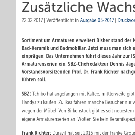
Zusätzliche Wac
22.02.2017
|
Veröffentlicht in
Ausgabe 05-2017
|
Druckvo
Sortiment um Armaturen erweitert
Bisher stand der 
Bad-Keramik und Badmobiliar. Jetzt muss man sich ei
einprägen: Das Unternehmen führt dieses Jahr zur I
Armaturenserien ein. SBZ-Chefredakteur Dennis Jäg
Vorstandsvorsitzenden Prof. Dr. Frank Richter nachg
führen soll.
SBZ:
Tchibo hat angefangen mit Kaffee, mittlerweile gib
Handys zu kaufen. Zu Ikea fahren manche Besucher nur w
wegen der Möbel. Von Birkenstock gibt es seit neuestem 
eigene Armaturenserien an. Wollen Sie kein Keramikspezi
Frank Richter:
Duravit hat seit 2016 mit der Franke Gro