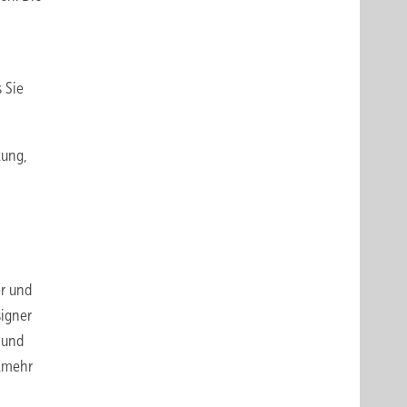
 Sie
tung,
er und
signer
 und
elmehr