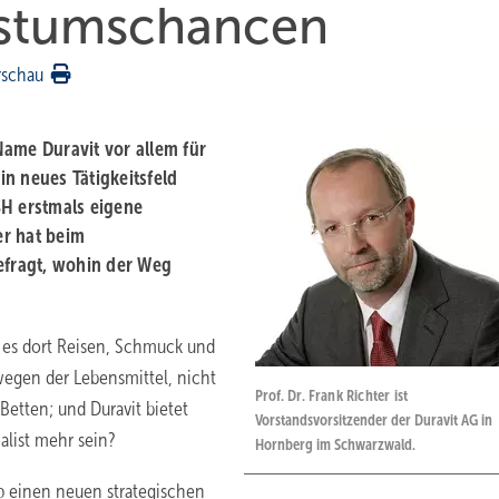
hstumschancen
rschau
Name Duravit vor allem für
n neues Tätigkeitsfeld
SH erstmals eigene
er hat beim
efragt, wohin der Weg
t es dort Reisen, Schmuck und
egen der Lebensmittel, nicht
Prof. Dr.
Frank Richter
ist
Betten; und Duravit bietet
Vorstandsvorsitzender der Duravit AG in
alist mehr sein?
Hornberg im Schwarzwald.
up einen neuen strategischen