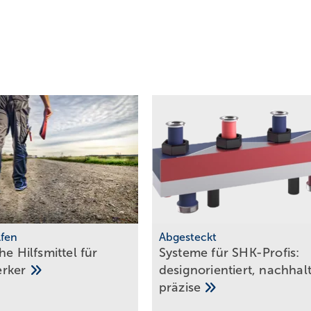
lfen
Abgesteckt
he Hilfs­mittel für
Systeme für SHK-Profis:
erker
design­orien­tiert, nach­halt
prä­zise