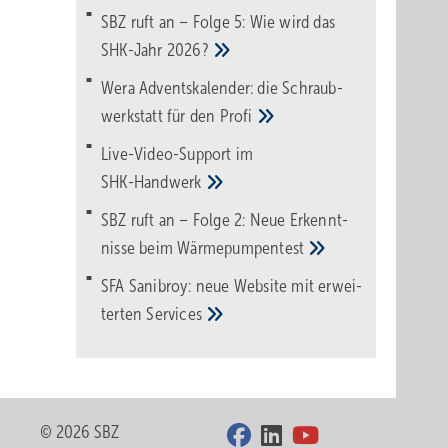
SBZ ruft an – Folge 5: Wie wird das
SHK-Jahr
2026?
Wera Adventskalender: die Schraub­
werk­statt für den
Pro­fi
Live-Video-Support im
SHK-Handwerk
SBZ ruft an – Folge 2: Neue Erkennt­
nisse beim
Wärme­pumpen­test
SFA Sanibroy: neue Web­site mit erwei­
terten
Services
© 2026 SBZ