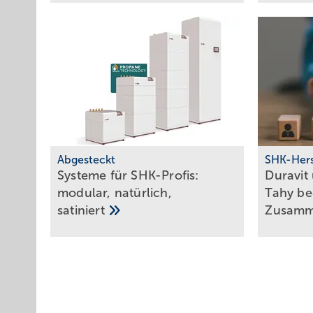
Abgesteckt
SHK-Hers
Systeme für SHK-Profis:
Duravit
modu­lar, natür­lich,
Tahy be
satiniert
Zu­sam­m