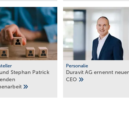
teller
Personalie
 und Stephan Patrick
Duravit AG ernennt neue
­en­den
CEO
en­ar­beit