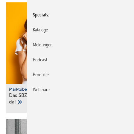
Specials
Kataloge
Meldungen
Podcast
Produkte
Marktübersicht
Webinare
Das SBZ-Sonder­heft Bad­ke­ra­mik-Serien 2025 ist
da!