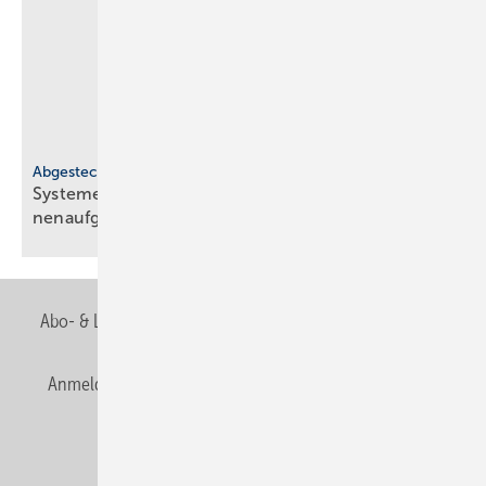
Abgesteckt
Systeme für SHK-Profis: re­pa­ra­tur­freund­lich, in­
nen­auf­ge­stellt,
spül­rand­los
Abo- & Leserservice
AGB
Alle Inhalte chronologisch
Anmelden
Anmeldung & Registrierung
Newsletter
Datenschutz
E-Paper
Editor's choice