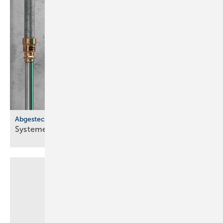
Abgesteckt
Systeme für SHK-Profis: blei­frei, recy­celt,
dicht