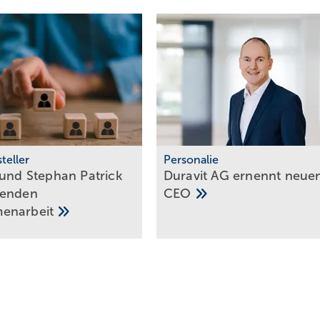
teller
Personalie
 und Stephan Patrick
Duravit AG ernennt neue
­en­den
CEO
en­ar­beit