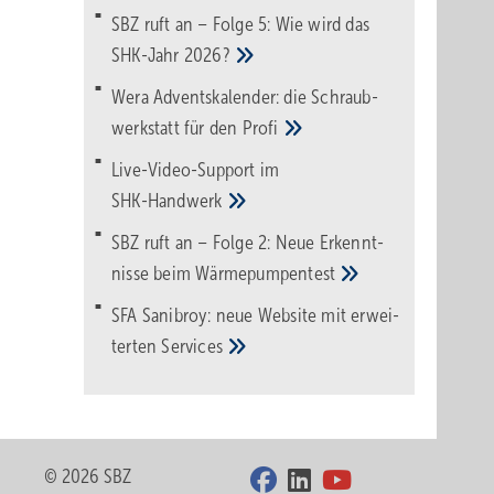
SBZ ruft an – Folge 5: Wie wird das
SHK-Jahr
2026?
Wera Adventskalender: die Schraub­
werk­statt für den
Pro­fi
Live-Video-Support im
SHK-Handwerk
SBZ ruft an – Folge 2: Neue Erkennt­
nisse beim
Wärme­pumpen­test
SFA Sanibroy: neue Web­site mit erwei­
terten
Services
© 2026 SBZ