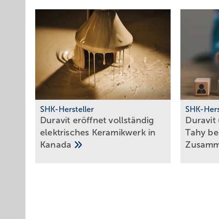
SHK-Hersteller
SHK-Hers
Duravit eröffnet voll­stän­dig
Duravit
elek­tri­sches Keramik­werk in
Tahy be
Kanada
Zu­sam­m