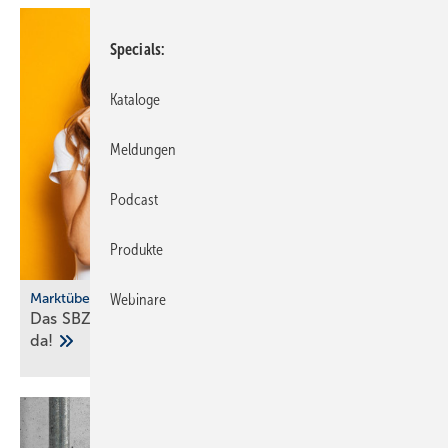
Specials
Kataloge
Meldungen
Podcast
Produkte
Marktübersicht
Webinare
Das SBZ-Sonder­heft Bad­ke­ra­mik-Serien 2025 ist
da!