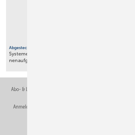
Abgesteckt
Systeme für SHK-Profis: re­pa­ra­tur­freund­lich, in­
nen­auf­ge­stellt,
spül­rand­los
Abo- & Leserservice
AGB
Alle Inhalte chronologisch
Anmelden
Anmeldung & Registrierung
Newsletter
Datenschutz
E-Paper
Editor's choice