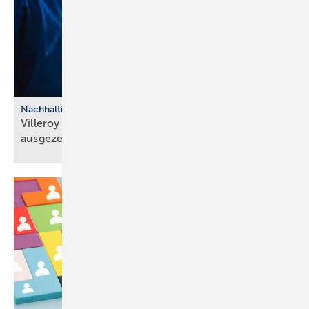
Nachhaltigkeit
Villeroy & Boch mit Eco­Va­dis-Pla­tin
aus­ge­zeich­net