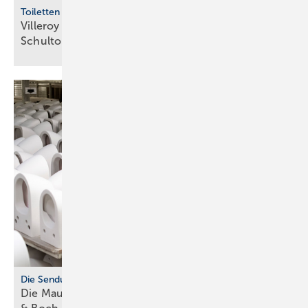
Toiletten machen Schule
Villeroy & Boch fördert Hilfs­portal gegen
Schul­toi­letten-Misere
Die Sendung mit der Maus
Die Maus und ihr Fernseh­team zu Gast bei Villeroy