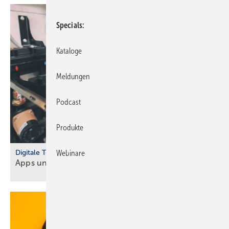
Specials
Kataloge
Meldungen
Podcast
Produkte
Digitale Tools
Webinare
Apps und Soft­ware für Hand­werker und
Planer