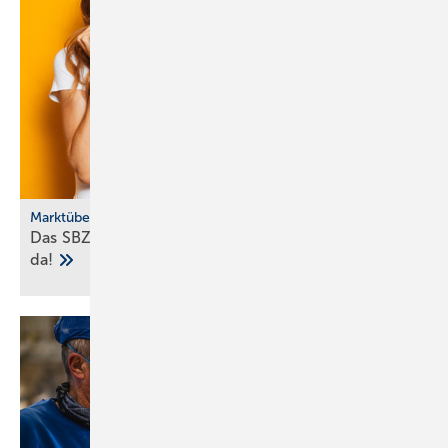
Marktübersicht
Das SBZ-Sonder­heft Bad­ke­ra­mik-Serien 2025 ist
da!