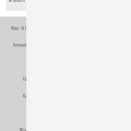
&
Boch
Abo- & Leserservice
AGB
Alle Inhalte chronologisch
Anmelden
Anmeldung & Registrierung
Newsletter
Datenschutz
E-Paper
Editor's choice
Fachbeiträge
Gentner Verlag
Impressum
Karriere bei Gentner
Team
Mediaservice
Mitgliedschaften und Engagement
Montagezeiten Heizung
Montagezeiten Sanitär