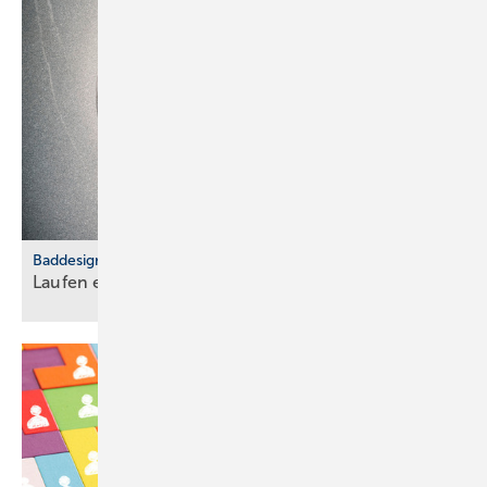
Baddesign
Laufen erwei­tert Port­folio um gla­sier­ten
Stahl