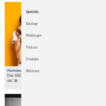
Specials
Kataloge
Meldungen
Podcast
Produkte
Marktübersicht
Webinare
Das SBZ-Sonder­heft Bad­ke­ra­mik-Serien 2025 ist
da!