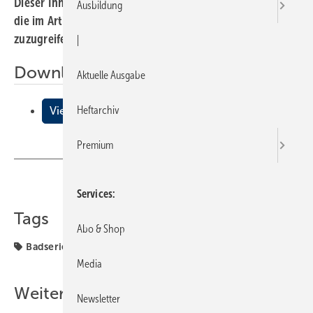
Dieser Inhalt liegt nur als PDF-Datei vor. Bitte öffnen Sie
Ausbildung
die im Artikel verlinkte Datei, um auf den Inhalt
zuzugreifen.
|
Downloads:
Aktuelle Ausgabe
Heftarchiv
Vienna
Premium
Teilen
Link kopieren
Services
Tags
Abo & Shop
Badserien Laufen
Laufen
Media
Weitere Inhalte
Newsletter