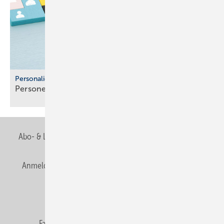
Personalien
Personelle Veränderungen in der
SHK-Branche
Abo- & Leserservice
AGB
Alle Inhalte chronologisch
Anmelden
Anmeldung & Registrierung
Newsletter
Datenschutz
E-Paper
Editor's choice
Fachbeiträge
Gentner Verlag
Impressum