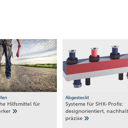
lfen
Abgesteckt
he Hilfs­mittel für
Systeme für SHK-Profis:
erker
design­orien­tiert, nach­halt
prä­zise