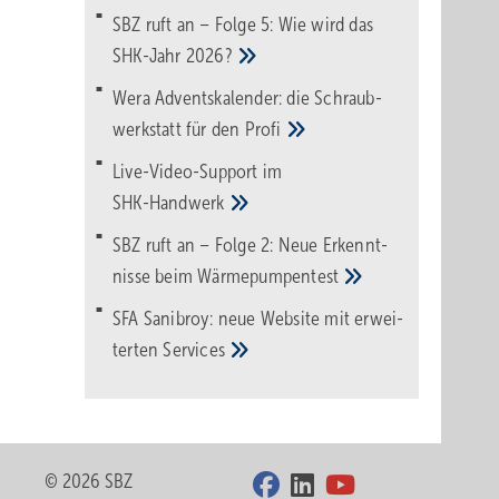
SBZ ruft an – Folge 5: Wie wird das
SHK-Jahr
2026?
Wera Adventskalender: die Schraub­
werk­statt für den
Pro­fi
Live-Video-Support im
SHK-Handwerk
SBZ ruft an – Folge 2: Neue Erkennt­
nisse beim
Wärme­pumpen­test
SFA Sanibroy: neue Web­site mit erwei­
terten
Services
© 2026 SBZ