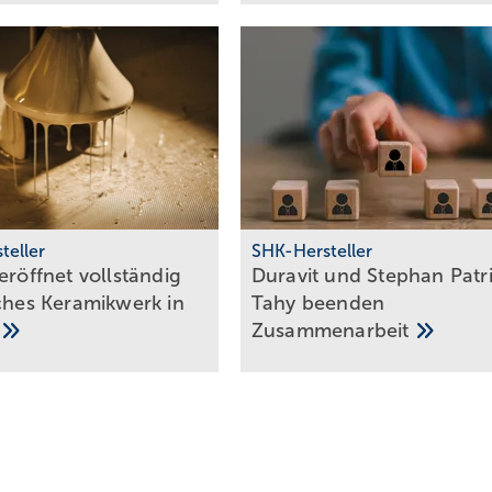
teller
SHK-Hersteller
eröffnet voll­stän­dig
Duravit und Stephan Patr
­sches Keramik­werk in
Tahy be­en­den
a
Zu­sam­men­ar­beit