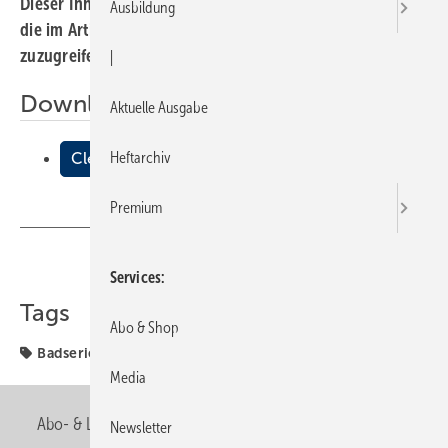
Dieser Inhalt liegt nur als PDF-Datei vor. Bitte öffnen Sie
Ausbildung
die im Artikel verlinkte Datei, um auf den Inhalt
zuzugreifen.
|
Downloads:
Aktuelle Ausgabe
Heftarchiv
Cleo
Premium
Teilen
Link kopieren
Services
Tags
Abo & Shop
Badserien Keramag
Keramag
Media
Abo- & Leserservice
AGB
Alle Inhalte chronologisch
Newsletter