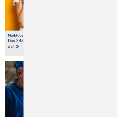
Marktübersicht
Das SBZ-Sonder­heft Bad­ke­ra­mik-Serien 2025 ist
da!