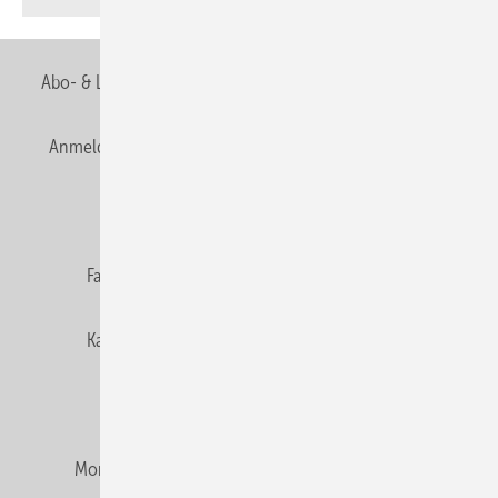
Abo- & Leserservice
AGB
Alle Inhalte chronologisch
Anmelden
Anmeldung & Registrierung
Newsletter
Datenschutz
E-Paper
Editor's choice
Fachbeiträge
Gentner Verlag
Impressum
Karriere bei Gentner
Team
Mediaservice
Mitgliedschaften und Engagement
Montagezeiten Heizung
Montagezeiten Sanitär