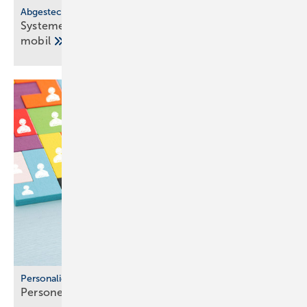
Abgesteckt
Systeme für SHK-Profis: he­xa­go­nal, ge­räusch­arm,
mo­bil
Personalien
Personelle Veränderungen in der
SHK-Branche