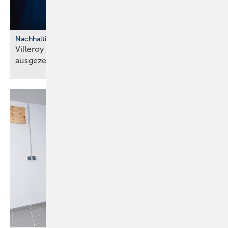
Nachhaltigkeit
Villeroy & Boch mit Eco­Va­dis-Pla­tin
aus­ge­zeich­net