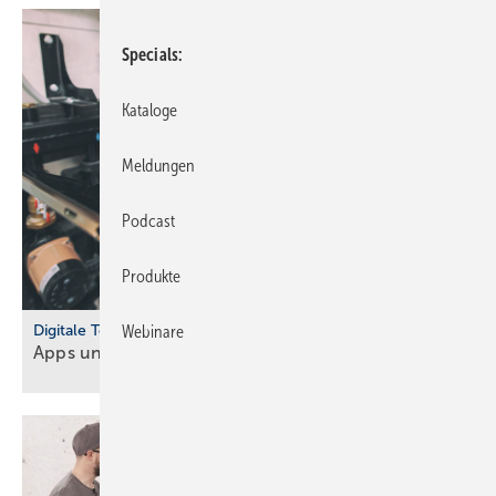
Specials
Kataloge
Meldungen
Podcast
Produkte
Digitale Tools
Webinare
Apps und Soft­ware für Hand­werker und
Planer