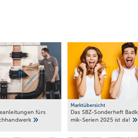
Marktübersicht
anleitungen fürs
Das SBZ-Sonder­heft Bad­k
chhandwerk
mik-Serien 2025 ist
da!