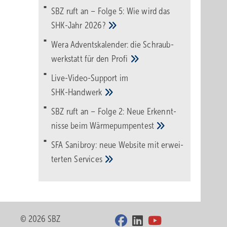
SBZ ruft an – Folge 5: Wie wird das
SHK-Jahr
2026?
Wera Adventskalender: die Schraub­
werk­statt für den
Pro­fi
Live-Video-Support im
SHK-Handwerk
SBZ ruft an – Folge 2: Neue Erkennt­
nisse beim
Wärme­pumpen­test
SFA Sanibroy: neue Web­site mit erwei­
terten
Services
© 2026 SBZ