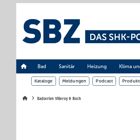
Springe
Springe
Springe
auf
auf
auf
Hauptinhalt
Hauptmenü
SiteSearch
Bad
Sanitär
Heizung
Klima un
Kataloge
Meldungen
Podcast
Produkt
Badserien Villeroy & Boch