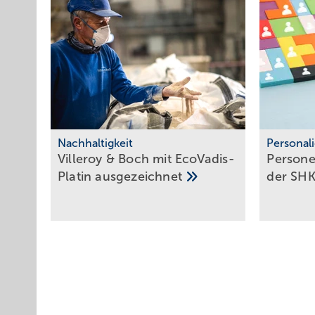
Nachhaltigkeit
Personal
Villeroy & Boch mit Eco­Va­dis-
Persone
Pla­tin
aus­ge­zeich­net
der
SHK