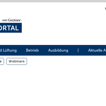
d Lüftung
Betrieb
Ausbildung
|
Aktuelle 
e
Webinare