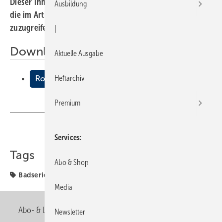
Dieser Inhalt liegt nur als PDF-Datei vor. Bitte öffnen Sie
Ausbildung
die im Artikel verlinkte Datei, um auf den Inhalt
zuzugreifen.
|
Downloads:
Aktuelle Ausgabe
Heftarchiv
Romantik
Premium
Teilen
Link kopieren
Services
Tags
Abo & Shop
Badserien Keramag
Keramag
Media
Abo- & Leserservice
AGB
Alle Inhalte chronologisch
Newsletter