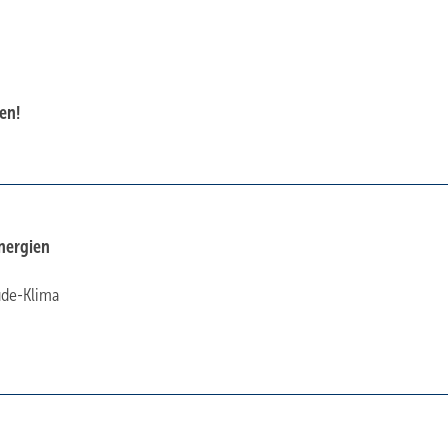
en!
nergien
ude-Klima