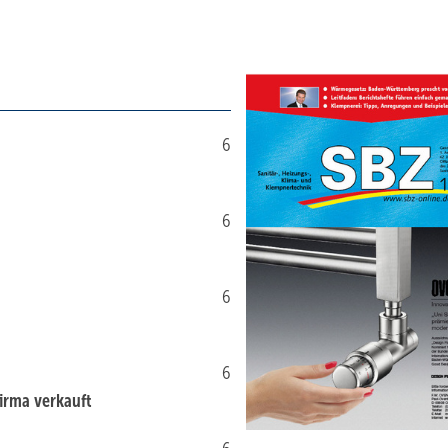
6
6
6
6
firma verkauft