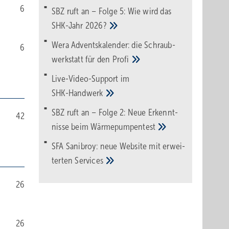
6
SBZ ruft an – Folge 5: Wie wird das
SHK-Jahr
2026?
Wera Adventskalender: die Schraub­
6
werk­statt für den
Pro­fi
Live-Video-Support im
SHK-Handwerk
SBZ ruft an – Folge 2: Neue Erkennt­
42
nisse beim
Wärme­pumpen­test
SFA Sanibroy: neue Web­site mit erwei­
terten
Services
26
26