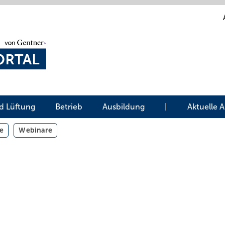
d Lüftung
Betrieb
Ausbildung
|
Aktuelle 
e
Webinare