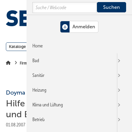
Springe
Springe
Springe
Search
auf
auf
auf
Hauptinhalt
Hauptmenü
SiteSearch
MENÜ
Home
Kataloge
Meldungen
Podcast
Produkte
Webin
Bad
Firmen + Fakten
Sanitär
Heizung
Doyma
Hilfe für Beratung, Planung
Klima und Lüftung
und Einbau
Betrieb
01.08.2007
|
Veröffentlicht in
Ausgabe 15-2007
|
Druckvorschau