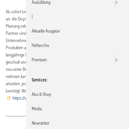
Ausbildung
Ab sofort bietet Doyma seinen Kunden eine besondere Dienstleistung
|
an: die Doyma Service-Partner. Sie beraten und unterstützen in der
Planung oder geben Hilfestellung direkt auf der Baustelle. Diese
Aktuelle Ausgabe
Partner sind nach Firmenangaben ausgesuchte und qualifizierte
Unternehmen aus der Baubranche, die schon seit Jahren mit
Heftarchiv
Produkten aus der Durchführungstechnik vertraut sind und
langjährige Praxiserfahrung mitbringen. Sie werden von Doyma
Premium
geschult und müssen ihre Qualifikation durch eine Prüfung jährlich
neu unter Beweis stellen, um das Zertifikat zu erhalten. In Anspruch
nehmen kann die Service-Partner, die zu einem festen Stundensatz
Services
arbeiten, jeder, der eine Beratung für eine professionelle Abdichtung
benötigt. Weitere Informa­tio­nen gibt es unter
Abo & Shop
https://www.doyma.de./
Media
Newsletter
Teilen
Link kopieren