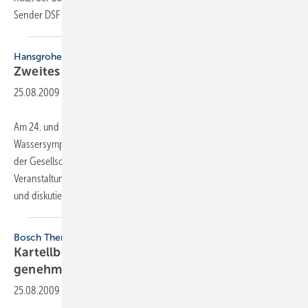
Sender DSF und
der...
Hansgrohe
Zweites
Wassersymposium
25.08.2009
-
Am 24. und 25. September 2009 veranstaltet Hansgrohe sein zweites
Wassersympo­sium. Die Qualitäten des Wassers, aber auch der Einfluss
der Gesellschaft auf die Güte des Wassers stehen im Mittelpunkt der
Veranstaltung in Schiltach. Zahlreiche Wasserexperten präsentieren
und
diskutieren...
Bosch Thermotechnik
Kartellbehörden haben Übernahme von Loos
genehmigt
25.08.2009
-