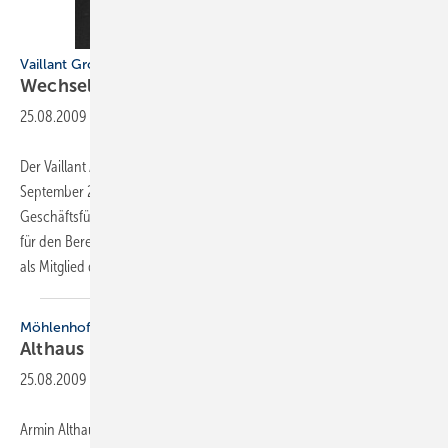
Vaillant Group
Wechsel in der
­Geschäftsführung
25.08.2009
-
Der Vaillant Aufsichtsrat hat Dr. Carsten Voigtländer (45) zum 1.
September 2009 als Nachfolger von Dieter Müller zum ordentlichen
Geschäftsführer des Unternehmens bestellt. Dr. Voigtländer zeichnet
für den Bereich Technik verantwortlich und wird die Vaillant Group
als Mitglied
der...
Möhlenhoff
Althaus leitet Marketing und
Vertrieb
25.08.2009
-
Armin Althaus (47) ist neuer Geschäftsleiter Marketing und Vertrieb bei