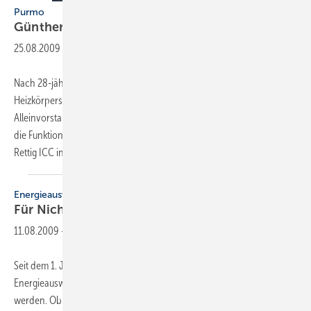
Purmo
Günther verlässt Rettig
ICC
25.08.2009
-
Nach 28-jähriger Betriebszugehörigkeit verlässt Harald Günther den
Heizkörperspezialisten Purmo. 2005 übernahm er die Position des
Alleinvorstands der Purmo Dianorm Wärme AG. Seit 2007 hat er auch
die Funktion des Direktors Einkauf und Logistik der Konzernmutter
Rettig ICC inne. Günther, der
in...
Energieausweis
Für Nichtwohn­gebäude
Pflicht
11.08.2009
-
Seit dem 1. Juli 2009 brauchen ­alle Nichtwohngebäude einen
Energieausweis, wenn sie neu vermietet, verkauft oder verpachtet
werden. Ob Bürogebäude, Supermarkt, Gaststätte oder Hotel, der