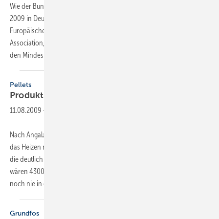
Wie der Bundesverband Wärmepumpe (bwp) mitteilt, haben bis Juni
2009 in Deutschland knapp 750 Wärmepumpen das Gütesiegel der
Europäischen Wärmepumpen Vereinigung (European Heat Pump
Association, EHPA) erhalten. Neben technischen Anforderungen an
den Mindestwirkungsgrad (COP) und
Einsatzgrenzen...
Pellets
Produktion deutlich
ausgeweitet
11.08.2009
-
Nach Angaben des Deutschen Energie-Pellet-Verbandes (DEPV) wird
das Heizen mit Pellets in Deutschland immer beliebter. Hierauf weise
die deutlich angestiegene Produktion hin. Im zweiten Quartal 2009
wären 430000 t Holzpellets in Deutschland und damit so viel wie
noch nie in einem Quartal
vorher...
Grundfos