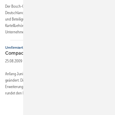
Der Bosch-Geschäftsbereich Thermotechnik hat die Loos
Deutschland GmbH sowie ihre ausländischen Tochtergesellschaften
und Beteiligungen am 3. August übernommen. Zuvor hatten die
Kartellbehörden den Erwerb von 100 % der Geschäftsanteile des
Unternehmens mit Sitz in Gunzenhausen genehmigt.
Loos...
Umfirmiert
CompacTec heißt jetzt Enviva
Pellets
25.08.2009
-
Anfang Juni hat die CompacTec ihren Firmennamen in Enviva Pellets
geändert. Die Umfirmierung ist nach eigenen Angaben Teil des
Erweiterungsprozesses am Standort Straubing zur Europazentrale und
rundet den Endausbau des firmeneigenen Pellet-Werkes ab.