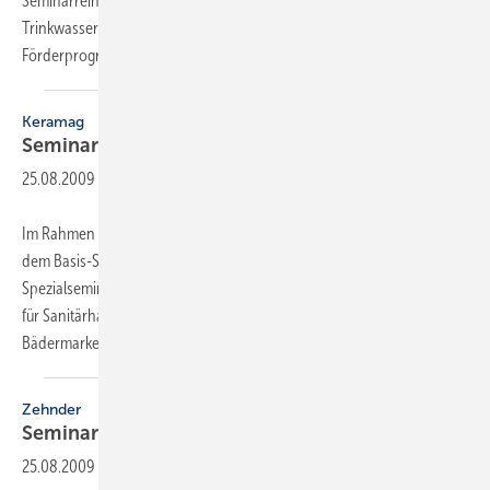
Seminarreihe ist die Optimierung von Heizung, Kühlung und
Trinkwasserversorgung sowie die Umsetzung von staatlichen
Förderprogrammen. Zusätzlich führt Oventrop mit den
Firmen...
Keramag
Seminarprogramm
Bäder-Forum
25.08.2009
-
Im Rahmen der Keramag Bäderwerkstatt-Seminare werden neben
dem Basis-Seminar ein neu entwickeltes Trend-Seminar und das
Spezialseminar „Gestalten mit Licht“ angeboten. Ein neues Angebot
für Sanitärhandwerksbetriebe stellt der dritte Baustein, das
Bädermarketing, dar. Hier werden in
Workshops...
Zehnder
Seminar-Roadshow
25.08.2009
-