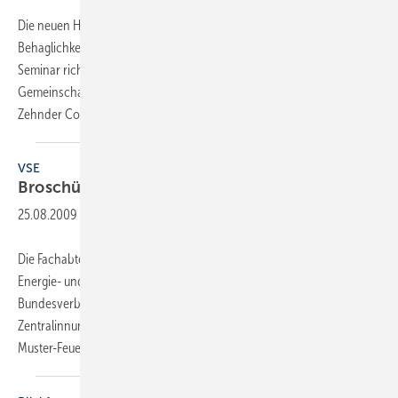
Die neuen Herbsttermine der Seminar-Reihe „Thermische
Behaglichkeit und Energieeffizienz für Gebäude“ stehen fest. Das
Seminar richtet sich an Fachplaner und Architekten und ist eine
Gemeinschaftsveranstaltung von Zehnder, Oventrop, Wilo sowie
Zehnder Comfosystems. In diesem Jahr wird es
noch...
VSE
Broschüre zur
Muster-Feuerungsverordnung
25.08.2009
-
Die Fachabteilung Abgastechnik im Bundesindustrieverband Haus-,
Energie- und Umwelttechnik (VSE) hat in Zusammenarbeit mit dem
Bundesverband des Schornsteinfegerhandwerks –
Zentralinnungsverband (ZIV) eine Broschüre zur überarbeiteten
Muster-Feuerungsverordnung veröffentlicht. Diese
erleichtert...