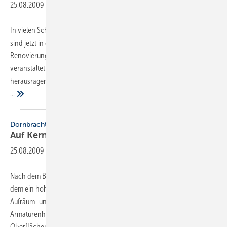
25.08.2009
-
In vielen Schulen, Kindergärten, Kindertagesstätten und Hochschulen
sind jetzt in den Sommerferien die Sanierungs- und
Renovierungsarbeiten im Gange. Der Armaturenhersteller Grohe
veranstaltet einen Wettbewerb, bei dem sich Betriebe mit
herausragenden Modernisierungsbeispielen auf der Website
...
Dornbracht
Auf Kernsortiment
konzentriert
25.08.2009
-
Nach dem Brandschaden in der Nacht vom 21. auf den 22. Juli, bei
dem ein hoher zweistelliger Millionenschaden entstanden ist, sind die
Aufräum- und Sanierungsarbeiten beim Iserlohner
Armaturenhersteller Dornbracht in vollem Gang. Die komplette
Oberflächenveredelung sowie Teile der Montage
und...