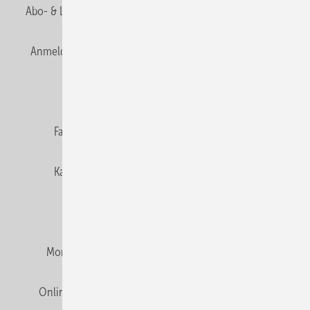
Abo- & Leserservice
AGB
Alle Inhalte chronologisch
Anmelden
Anmeldung & Registrierung
Newsletter
Datenschutz
E-Paper
Editor's choice
Fachbeiträge
Gentner Verlag
Impressum
Karriere bei Gentner
Team
Mediaservice
Mitgliedschaften und Engagement
Montagezeiten Heizung
Montagezeiten Sanitär
Online Mediadaten
Privacy Manager
RSS-Feed