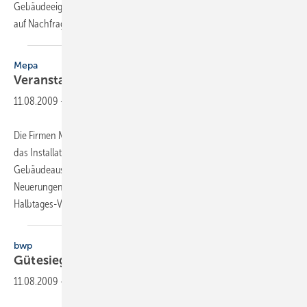
Gebäudeeigentümer muss dem potenziellen Interessenten spätestens
auf Nachfrage ein solches
Dokument...
Mepa
Veranstaltungen zum Schall- und
Brandschutz
11.08.2009
-
Die Firmen Mepa und Wavin veranstalten ein gemeinsames Forum,
das Installateuren und Fachplanern der Technischen
Gebäudeausrüstung die Gelegenheit bieten soll, sich über
Neuerungen im Schall- und Brandschutz zu informieren. Zwei
Halbtages-Veranstaltungen sind geplant. Sie finden
in...
bwp
Gütesiegel für
Wärmepumpen
11.08.2009
-