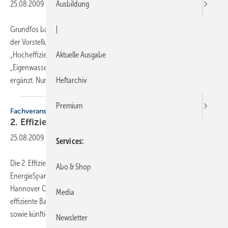
25.08.2009
-
Ausbildung
Grundfos baut sein Online-Schulungsprogramm „Ecademy“ aus. Seit
|
der Vorstellung auf der ISH 2009 wurden bereits die Module
„Hocheffizienzpumpe Grundfos Alpha2“ sowie
Aktuelle Ausgabe
„Eigenwasserversorgung mit Unterwassermotorpumpen SQ/SQE“
ergänzt. Nun ist das Trainings-Modul „Rückstausicherung in
der...
Heftarchiv
Premium
Fachveranstaltung
2.
Effizienz-Tagung
25.08.2009
-
Services
Die 2. Effizienz-Tagung mit der begleitenden Fachmesse
Abo & Shop
EnergieSparTage präsentiert vom 13. bis 14. November 2009 im
Hannover Congress Centrum (HCC) innovative Lösungen für das
Media
effiziente Bauen und Modernisieren. Kernthemen sind die derzeitigen
sowie künftigen rechtlichen Rahmenbedingungen
und...
Newsletter