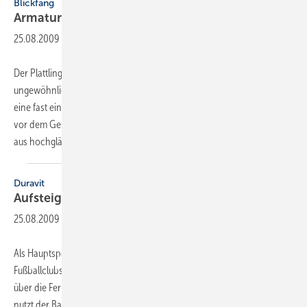
Blickfang
Armatur im
XXL-Format
25.08.2009
-
Der Plattlinger SHK-Betrieb Krampfl macht vor, wie man mit kreativen,
ungewöhnlichen Ideen erfolgreich von sich Reden macht. Der Coup:
eine fast eineinhalb Meter hohe, funktionierende Hansa-Badarmatur
vor dem Geschäft. Ein befreundetes Unternehmen hat die Armatur
aus hochglänzendem Edelstahl
im...
Duravit
Aufsteiger-Gewinnaktion
25.08.2009
-
Als Hauptsponsor des frisch in die 1. Bundesliga aufgestiegenen
Fußballclubs SC Freiburg wird künftig das Duravit-Logo regelmäßig
über die Fernsehbildschirme „laufen“. Diese bundesweite TV-Präsenz
nutzt der Badhersteller für eine Medienkooperation mit dem TV-