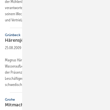
der Möhlenhoff Wärmetechnik in Salzgitter. In seiner Funktion
verantwortet er die Aktivitäten im OEM- und Markengeschäft. Vor
seinem Wechsel zu Möhlenhoff leitete Althaus für vier Jahre Marketing
und Vertrieb
eines...
Grünbeck
Härensjö neuer
­Exportchef
25.08.2009
-
Magnus Härensjö ist neuer Vertriebsleiter Export bei der Grünbeck
Wasseraufbereitung in Höchstädt. Er wird sich künftig mit dem Ausbau
der Präsenz von Grünbeck auf den internationalen Märkten
beschäftigen. Der 42-Jährige war zuletzt Area ­Manager Europa der
schwedischen
Schwimmbadtechnik-Firma...
Grohe
Mitmachen und
gewinnen