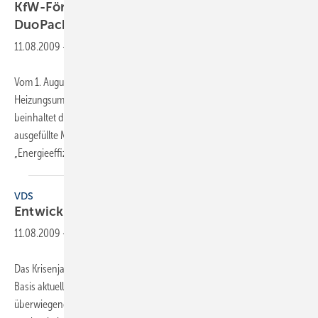
KfW-Förderung mit Heizungspumpe im
DuoPack
11.08.2009
-
Vom 1. August bis 30. November 2009 bietet Grundfos zwei
Heizungsumwälzpumpen Alpha2 im DuoPack an. Als Zusatznutzen
beinhaltet das Paket jeweils zwei KfW-Förderanträge und zwei
ausgefüllte Musteranträge für die Sonderförderung 431
„Energieeffizient Sanieren“ der KfW-Bank. Bei
der...
VDS
Entwicklung der
Sanitärbranche
11.08.2009
-
Das Krisenjahr 2009 verschont auch die Sanitärwirtschaft nicht. Auf
Basis aktueller Prog­nosen des ifo-Institutes kann sich die
überwiegend mittelständisch geprägte Branche in der Rezession aber