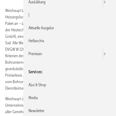
Ausbildung
Weishaupt bietet ab sofort seinen Partnern aus dem
|
Heizungsfachhandwerk die Erdwärmesondenbohrung als komplettes
Paket an – bundesweit zum garantierten Festpreis. Dabei kooperiert
Aktuelle Ausgabe
der Heiztechnikspezialist mit der EEM (Erdenergie Management
GmbH), einer 100%igen Tochter des Bohrunternehmens Baugrund
Heftarchiv
Süd. Alle Weishaupt-Partnerfirmen sind zertifizierte Spezialisten nach
DVGW W 120 und arbeiten nach VDI Richtlinie 4640 sowie nach den
Premium
Kriterien des internationalen Gütesiegels für Erdwärmesonden-
Bohrunternehmen „D-A-CH Gütesiegel“. Das Angebot umfasst
grundsätzlich zwei Leistungen: nur die Bohrung oder den kompletten
Services
Primärkreis. Bei letztgenannter Variante wird der gesamte Solekreis
vom Bohrunternehmen installiert. Dabei sind sämtliche Arbeiten und
Abo & Shop
Dienstleistungen enthalten.
Media
Weishaupt übernimmt auch die gesamte Terminkoordination. Laut
Unternehmensangaben beträgt die Lieferzeit für die Bohrung inklusive
Newsletter
aller Genehmigungen in der Regel zehn Wochen.