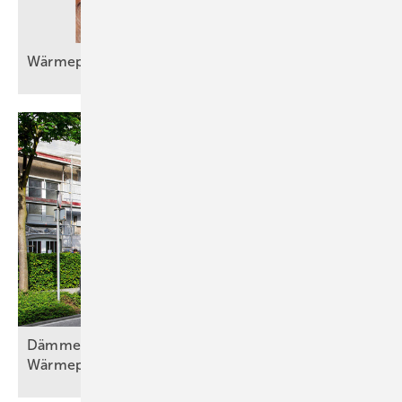
Wärmepumpeneinbau im Bestand wird
Routine
Dämmen, Heizungssanierung und
Wärmepumpentechnologie, Teil
1