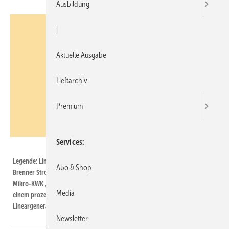
Ausbildung
|
Aktuelle Ausgabe
Heftarchiv
Premium
Services
Otag
Legende: Lineargenerator Dampfleitung und Zylinder Rohrverdampfer
Abo & Shop
Brenner Stromabführung Doppelfreikolben Wärmeübertrager SpuleDas
Mikro-KWK „Lion Powerblock“ der Firma Otag (www.otag.de) basiert auf
Media
einem prozessdampforientierten Doppelfreikolben und einem integrierten
Lineargenerator ; Leistungsdaten: elektr. 0,2—2,2 kW, therm. 2,5—16 kW;
Newsletter