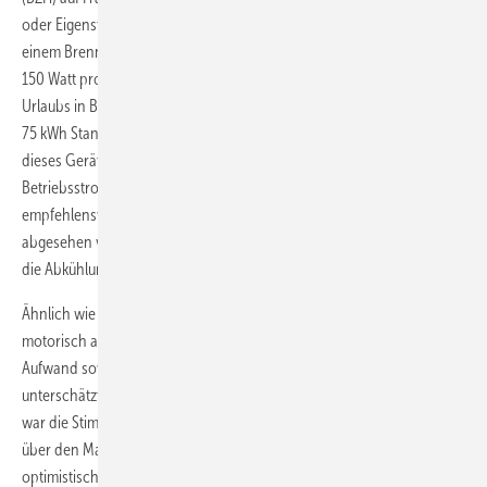
oder Eigenstromverbrauch. Ein Entwicklungsingenieur dazu: „Bei
einem Brennstoffzellen-Heizgerät mit SOFC-Zellen kommen da locker
150 Watt pro Stunde zusammen. Wenn so ein Gerät während des
Urlaubs in Bereitschaft gehalten wird, entstehen in drei Wochen rund
75 kWh Stand-by-Verluste“. Hochgerechnet auf ein Jahr benötige
dieses Gerät in der heutigen Ausführung also fast 1300 kWh allein an
Betriebsstrom. Ein kompletter Shut-down gelte derzeit als nicht
empfehlenswert, da das Hochfahren der Zellen sehr viel Zeit brauche,
abgesehen von der mechanischen Belastung des Zellstapels durch
die Abkühlung und Wiederaufheizung.
Ähnlich wie die Entwickler von BZH haben auch die Anbieter von
motorisch angetriebenen Mikro-KWK den zeitlichen und finanziellen
Aufwand sowie das Fine-Tuning ihrer Geräte bis zur Marktreife
unterschätzt. Nach eher euphorischen Erwartungen auf der ISH 2005
war die Stimmung 2007 etwas gedämpfter. Zeitliche Ankündigungen
über den Markteintritt werden ebenso korrigiert, wie die
optimistischen Stückzahlen, die einen fulminanten Start für die