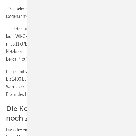
– Sie bekommen für das im Lion verbrauchte Gas die Gassteuer
(sogenannte Ökosteuer) erstattet (ca. 100–350 Euro pro Jahr).
– Für den überschüssigen ins Netz eingespeis­ten Strom erhalten Sie
laut KWK-Gesetz ca. 90–250 Euro pro Jahr. Eingespeister Strom wird
mit 5,11 ct/kWh über zehn Jahre vergütet. Zusätzlich zahlt der
Netzbetreiber eine gesetzlich geregelte Vergütung. Diese liegt derzeit
bei ca. 4 ct/kWh.
Insgesamt sind also Einsparungen und Einnahmen in Höhe von 440
bis 1400 Euro pro Jahr möglich, abhängig von ihrem
Wärmeverbrauch. Steigende Strompreise würden die wirtschaftliche
Bilanz des Lion noch verbessern.“
Die Kosten sind für die Endkunden
noch zweitrangig
Dass diesen doch recht stattlichen Einnahmen auch erhebliche