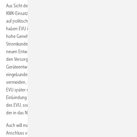
Aus Sicht des BKWK ist die bisher eher defensive Entwicklung des
KWK-Einsatzes nicht auf technisch wirtschaftliche Probleme, sondern
auf politische und strukturelle Nachteile zurückzuführen. Nicht selten
haben EVU in den Vergangenheit KWK-Projekte durch unterschiedlich
hohe Genehmigungshürden oder Tarifzugeständnisse an den
Stromkunden zum Kippen gebracht. Heute ist es so, dass praktisch alle
neuen Entwicklungen im KWK-Bereich in enger Zusammenarbeit mit
den Versorgern erfolgen. Die Versorger sind sogar finanziell in die
Geräteentwicklung, deren Feldtests und Weitervermarktung
eingebunden. Durch diesen Schulterschluss wollen die KWK-Akteure
vermeiden, dass Geräte entwickelt werden, die womöglich von den
EVU später nicht akzeptiert würden. Dabei geht es nicht nur um die
Einbindung eines BHKW in ein „virtuelles Kraftwerk“ unter der Ägide
des EVU, sondern auch um die Vergütung von überschüssigem Strom,
der in das Netz des Versorgers eingespeist wird.
Auch will man herausfinden, welchen Einfluss der massenhafte
Anschluss von Kleinst-BHKW auf die Netze haben wird und wie dieses