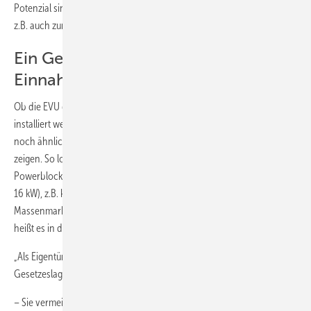
Potenzial sinnvoll in die Stromlandschaft eingebunden werden kann,
z.B. auch zur Abdeckung der Spitzenlast.
Ein Gerätehersteller wirbt mit hohen
Einnahmen
Ob die EVU den Mikro-KWK, wenn diese dann zu Hunderttausenden
installiert werden sollten, der Dezentralisierung der Stromversorgung
noch ähnlich offen gegenüberstehen wie heute, muss die Zukunft
zeigen. So lockt die Fa. Otag, Olsberg, Hersteller des „Lion
Powerblock“ (Leistung elektrisch: 0,2–2,2 kW, Leistung thermisch: 2,5–
16 kW), z.B. künftige Mikro-KWK-Betreiber mit Einnahmen, die in einem
Massenmarkt die EVU-Erlöse deutlich schmälern könnten. Wörtlich
heißt es in den Firmenunterlagen:
„Als Eigentümer eines ,Lion’ haben Sie nach der aktuellen
Gesetzeslage in Deutschland drei Einnahmequellen:
– Sie vermeiden eigenen Strombezug (ca. 250–800 Euro pro Jahr).