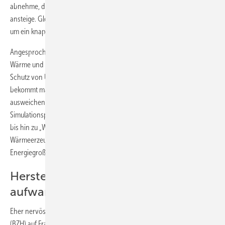
abnehme, der Strombedarf jedoch trotz verbesserter Technik um 10%
ansteige. Gleichzeitig würden die Strompreise im gleichen Zeitraum
um ein knappes Drittel steigen.
Angesprochen auf das Dilemma, aus Effi­zienzgründen möglichst viel
Wärme und Strom produzieren zu müssen, gleichzeitig aber zum
Schutz von Umwelt und Geldbeutel wenig Energie zu verbrauchen,
bekommt man von den Herstellern von Mikro-KWK meist nur
ausweichende Angaben. Sie reichen von „Unser
Simulationsprogramm zeigt eine gute Auslastung über das ganze Jahr“
bis hin zu „Wir sind noch am Optimieren von Strom- und
Wärmeerzeugung“. Allgemeiner Eindruck: Mikro-KWKs sind mehr für
Energiegroßverbraucher und weniger für Sparfüchse geeignet.
Hersteller haben Entwicklungs­
aufwand unterschätzt
Eher nervös reagieren Entwickler von Brennstoffzellen-Heizgeräten
(BZH) auf Fragen wie Energieverluste bei Takt- oder Abschaltbetrieb