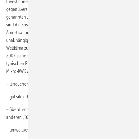
Investitionen und wahrscheinlich auch hohe Wartungskosten
gegenüberstehen, wird dezent verschwiegen. Doch für viele der so
genannten „Early Adaptors“, also die Pionierkäufer der Mikro-KWK,
sind die Kosten ohnehin zweitrangig. Wich­tiger als wirtschaftliche
Amortisationszeiten sei für viele Interessenten das Gefühl,
unabhängig(er) vom Stromversorger zu sein und etwas für das
Weltklima zu tun – dies war auf dem Stand von Senertec auf der ISH
2007 zu hören. In einer Studie des Ifeu-Instituts werden z.B. die
typischen Pionierkäufer bzw. Interessenten eines Brennstoffzellen-
Mikro-KWK wie folgt charakterisiert:
– ländlicher oder kleinstädtischer Mittelstand
– gut situierte, technisch interessierte ältere Männer
– überdurchschnittlich gut informiert; haben sich bereits zuvor mit
anderen „Türöffner“-Technologien beschäftigt
– umweltbewusst, aber zuversichtlich.