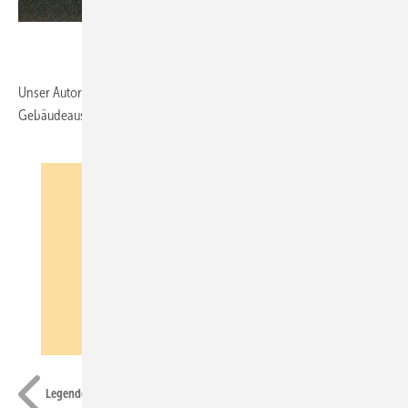
Unser Autor Wolfgang Schmid ist Freier Fachjournalist für Technische
Gebäudeausrüstung, München (E-Mail: wsm@netsurf.de)
Otag
Legende: Lineargenerator Dampfleitung und Zylinder