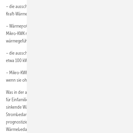
– die ausschließliche Stromeinspeisung ist trotz Novellierung des
Kraft-Wärme-Kopplungsgesetzes nicht wirtschaftlich
– Wärmepotenziale ohne Stromabnahme vor Ort können durch
Mikro-KWK nicht erschlossen werden, anzustreben sei deshalb eine
wärmegeführte Fahrweise
– die ausschließliche Stromeinspeisung ist mit einem BHKW erst ab
etwa 100 kWel wirtschaftlich darstellbar
– Mikro-KWK-Anlagen sind wirtschaftlich besonders interessant,
wenn sie ohne Zusatzkessel auskommen.
Was in der aktuellen Diskussion um die Sinnhaftigkeit eines Mikro-KWK
für Einfamilienhäuser oft außer Acht gelassen wird, ist der weiter
sinkende Wärmebedarf von Neubauten bei gleichzeitig steigendem
Strombedarf. Experten der Energietechnischen Gesellschaft im VDE
prognostizieren in einer kürzlich vorgestellten Studie [2], dass der
Wärmebedarf von Wohngebäuden bis zum Jahr 2020 um bis zu 50%