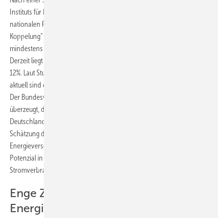
Instituts für Luft- und Raumfahrt (DLR) mit dem Titel „Analyse des
nationalen Potenzials für den Einsatz hoch­effizienter Kraft-Wärme-
Koppelung“ beträgt das wirtschaftlich umsetzbare Potenzial der KWK
mindestens 57% der gesamten Stromerzeugung in Deutschland.
Derzeit liegt der KWK-Anteil an der Stromerzeugung bei etwa 11 bis
12%. Laut Studie könnte die elektrische Leistung von KWK-Anlagen –
aktuell sind es etwa 21 GW – bis zum Jahr 2020 verdreifacht werden.
Der Bundesverbund Kraft-Wärme-Kopplung e.V. (B.KWK), Berlin, ist
überzeugt, dass bereits bis 2030 die Hälfte des gesamten Stroms in
Deutschland mittels KWK erzeugt werden könnte. Nach einer
Schätzung der Bundestagsenquete-Kommission „Nachhaltige
Energieversorgung“ aus dem Jahr 2002 liegt das gesamte KWK-
Potenzial in Deutschland sogar bei rund 70% des heutigen
Stromverbrauchs.
Enge Zusammenarbeit mit den
Energieversorgern