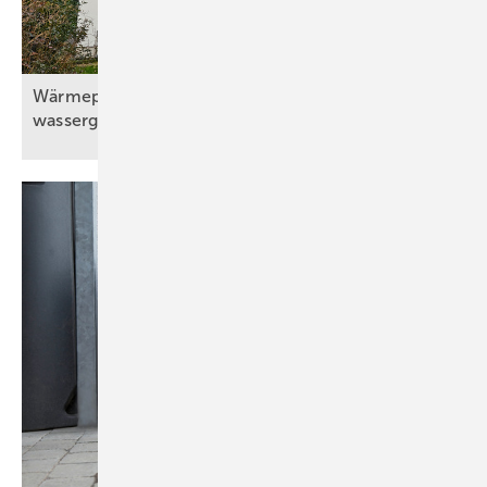
Wärmepumpe mit Solaranlage und
wassergeführtem
Kaminofen