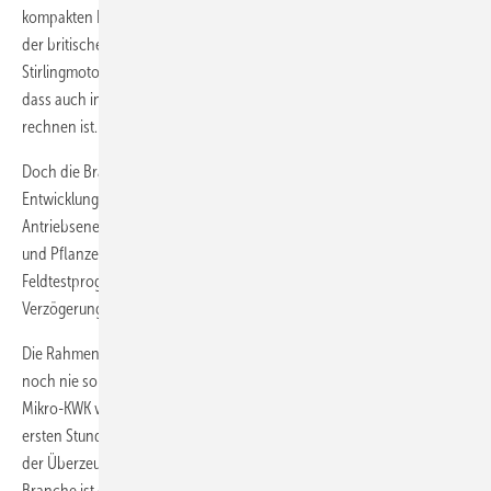
kompakten Kraftzwerge suggerierten. Den vorübergehenden Stopp
der britischen Microgen-Entwicklung sowie den Konkurs des
Stirlingmotor-Pioniers Solo werten Brancheninsider als Indiz dafür,
dass auch in diesem Bereich mit längeren Entwicklungsphasen zu
rechnen ist.
Doch die Branche setzt weiter auf Innovationen. Neu sind Mikro-KWK-
Entwicklungen auf der Basis des Stirlingmotors mit der
Antriebsenergie biogene Kraftstoffe in Form von Hackschnitzel, Pellets
und Pflanzenöl. Doch auch hier handelt es sich meist noch um
Feldtestprogramme oder Kleinst-Serien, Rückschläge und
Verzögerungen müssen eingerechnet werden.
Die Rahmenbedingungen für die Strom erzeugende Heizung waren
noch nie so gut wie heute, doch die Entwicklung der vielfältigen
Mikro-KWK verläuft langsamer als prognostiziert. Viele Käufer der
ersten Stunde akzeptieren einen eher unwirtschaftlichen Betrieb in
der Überzeugung, damit dem Klimaschutz zu dienen. Vorbild der
Branche ist das Dachs-Mikro-BHKW von Senertec, von dem