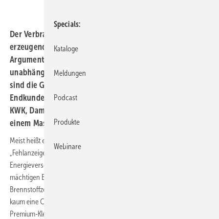
Specials
Der Verbraucher scheint bereit zu sein, in ein Strom
erzeugendes Heizsystem zu investieren. Ein zentrales
Kataloge
Argument für viele Interessenten ist das Gefühl,
unabhängig(er) vom Stromver­sorger zu sein. Allerdings
Meldungen
sind die Geräte meist entweder zu teuer oder für
Endkunden nicht ver­fügbar. Ob Stirlingmotor-Mikro-
Podcast
KWK, Dampfmotoraggregat oder Mikroturbine – von
Produkte
einem Massenmarkt kann noch lange nicht die Rede sein.
Meist heißt es für an Mikro-KWK interessierte Otto Normalverbraucher:
Webinare
„Fehlanzeige“. Denn die raren Energiebündel gehen in erster Linie an
Energieversorger – ein taktischer Zug, denn ohne den Segen der
mächtigen EVU wird die Strom erzeugende Heizung, ob mit
Brennstoffzelle, Stirlingaggregat, Dampfmotor oder Mikroturbine,
kaum eine Chance auf größere Stückzahlen haben. Einzig der Dachs –
Premium-Kleinstkraftwerk von Senertec – scheint von der