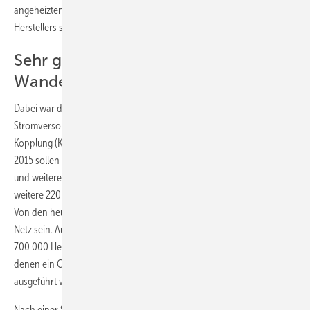
angeheizten Ökostimmung zu profitieren: die Auftragsbücher des
Herstellers sind voll.
Sehr günstige Gelegenheit für einen
Wandel
Dabei war die Gelegenheit für einen Wandel von den zentralen
Stromversorgungsstrukturen hin zur dezentralen Kraft-Wärme-
Kopplung (KWK) noch nie so günstig wie heute. Denn bis zum Jahr
2015 sollen in Europa 140 GW thermische Kraftwerksleistung ersetzt
und weitere 86 GW hinzugebaut werden [1]. Bis 2030 könnten dann
weitere 220 GW ersetzt und nochmals um 140 GW erweitert werden.
Von den heute etwa 450 GW sollen dann nur noch knapp 100 GW am
Netz sein. Auf der anderen Seite wurden in Deutschland zuletzt rund
700 000 Heizgeräte bzw. Heizkessel eingebaut oder ersetzt, von
denen ein Großteil künftig auch als Strom erzeugende Heizung
ausgeführt werden könnte.
Nach einer Studie des Bremer Energie-Instituts und des Deutschen