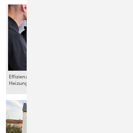
Effizienz steigern, Aufwand senken:
Heizungsmonitoring im
SHK-Handwerk