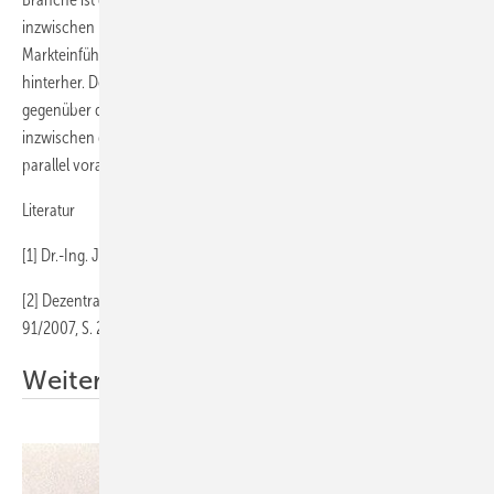
inzwischen rund 16000 Stück verkauft wurden. Alle anderen
Markteinführungen laufen den ursprünglich avisierten Zeitplänen
hinterher. Dennoch rechnet sich die Branche einen Vorsprung
gegenüber den Anbietern von Brennstoffzellen-Geräten aus, wobei
inzwischen die meisten Heizgeräte-Hersteller beide Entwicklungen
parallel vorantreiben.
Literatur
[1] Dr.-Ing. Joachim Schneider, BWK, Bd 59 (2007) Nr. 4, Seite 3
[2] Dezentral erzeugter Strom senkt Emissionen. Handelsblatt Nr.
91/2007, S. 23
Weitere Informationen