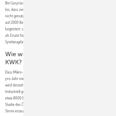
Bei Gesprächen mit Dachs-Verkäufern wird man den Eindruck nicht
los, dass viele Aggregate im Sommer oft stillstehen, weil die Wärme
nicht genutzt werden kann. Manche Aggregate kämen gerade einmal
auf 2000 Betriebsstunden pro Jahr, aber die Leute seien trotzdem
begeistert, so der Tenor. Vielleicht dienen solche Maschinen ja auch
als Ersatz für die Spielzeugeisenbahn oder die
Spielzeugdampfmaschine.
Wie wirtschaftlich sind die Mikro-
KWK?
Dass Mikro-KWK eigentlich erst dann wirtschaftlich arbeiten, wenn sie
pro Jahr mindestens 3000 bis 5000 Volllaststunden in Betrieb sind,
wird derzeit von den Anbietern kaum kommuniziert. Zum Vergleich:
Industriell genutzte BHKW werden meist erst dann realisiert, wenn
etwa 8000 Betriebsstunden pro Jahr garantiert werden können. Eine
Studie des Öko-Instituts warnt deshalb vor zu viel Euphorie bei der
Strom erzeugenden Heizung. Auszüge aus der Studie: