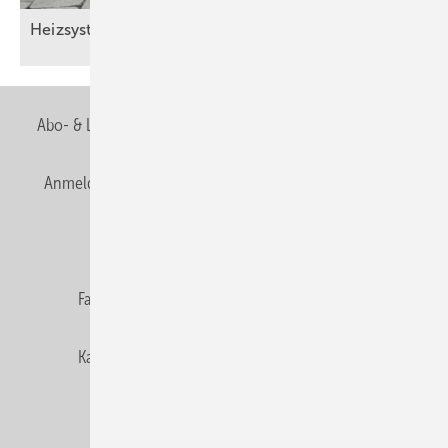
Heizsysteme digital im
Griff.
Abo- & Leserservice
AGB
Alle Inhalte chronologisch
Anmelden
Anmeldung & Registrierung
Newsletter
Datenschutz
E-Paper
Editor's choice
Fachbeiträge
Gentner Verlag
Impressum
Karriere bei Gentner
Team
Mediaservice
Mitgliedschaften und Engagement