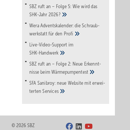
SBZ ruft an – Folge 5: Wie wird das
SHK-Jahr
2026?
Wera Adventskalender: die Schraub­
werk­statt für den
Pro­fi
Live-Video-Support im
SHK-Handwerk
SBZ ruft an – Folge 2: Neue Erkennt­
nisse beim
Wärme­pumpen­test
SFA Sanibroy: neue Web­site mit erwei­
terten
Services
© 2026 SBZ