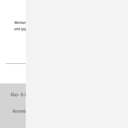
Boco
Werbung für den Betrieb: Ein ansprechendes Äußeres in sauberer
und gepflegter Arbeitskleidung
Teilen
Link kopieren
Abo- & Leserservice
AGB
Alle Inhalte chronologisch
Anmelden
Anmeldung & Registrierung
Newsletter
Datenschutz
E-Paper
Editor's choice