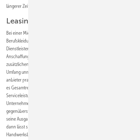
längerer Zeit erhältlich ist.
Leasingangebote vergleichen
Bei einer Mietservicelösung entfallen die hohen Investitionskosten für
Berufskleidung. Für die Ausstattung eines Mitarbeiters erhebt der
Dienstleister eine wöchentliche Gebühr, die sich nach dem
Anschaffungspreis der Wäsche, der Zahl der Garnituren und den
zusätzlichen Leistungen richtet. Die Leasingraten können in vollem
Umfang unmittelbar steuerlich geltend gemacht werden. Die Leasing­
anbieter praktizieren unterschiedliche Abrechnungsmodalitäten, sei
es Gesamtrechnungen oder Teilrechnungen für einzelne
Serviceleistungen. Um eine Vergleichbarkeit herzustellen, sollte ein
Unternehmen stets den Preis der Qualität des Gesamtleistungspakets
gegenüberstellen. So erhält er eine klar definierte Kostengröße für
seine Ausgaben und damit eine übersichtliche Kalkula­tionsbasis. Und
dann lässt sich auch feststellen, welcher Anbieter für den jeweiligen
Handwerksbetrieb über das beste Leistungspaket verfügt. Dies nicht