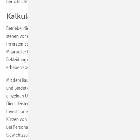
berücksichtigen.
Kalkulationsrisiko bei Kauf
Betriebe, die sich für den Kauf von Berufs­kleidung entscheiden,
stehen vor einer großen finanziellen und organisatorischen Aufgabe.
Im ersten Schritt müssen sie den Bekleidungsbedarf für ihre
Mitarbeiter bestimmen; das heißt, die Anforderungen an die
Bekleidung definieren, Tragegewohnheiten und Konfektionsgrößen
erheben sowie Artikelart und -anzahl, Farben und Embleme fest­legen.
Mit dem Kauf der Berufskleidung tätigt der Betrieb die Investitionen
und bindet dadurch Kapital. Dabei sind die Einkaufspreise des
einzelnen Unternehmers in der Regel oft teurer als Preise, die ein
Dienstleister aufgrund größerer Stückzahlen realisieren kann. Weitere
Investitionen folgen: Eine individuelle Anpassung, zum Beispiel das
Kürzen von Hosen, muss das Unternehmen selbst organisieren. Auch
bei Personalwechsel, Verschleiss oder Größenänderung durch
Gewichtszu-/abnahme entstehen unkalkulierbare Folgekosten. Zudem