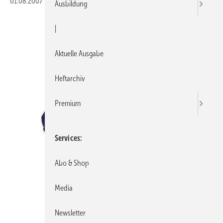
01.08.2007
|
Veröffentlicht in
Ausgabe 15-2007
|
Druckvorschau
Ausbildung
|
Aktuelle Ausgabe
Heftarchiv
Premium
Services
Abo & Shop
Media
Newsletter