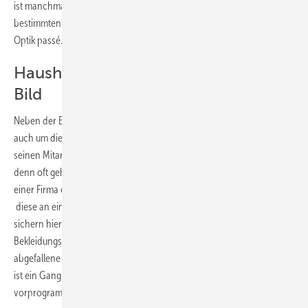
ist manchmal schon nach ein bis zwei Jahren der Nachkauf eines
bestimmten Modells nicht mehr möglich und damit die einheitliche
Optik passé.
Haushaltswäsche trübt einheitliches
Bild
Neben der Beschaffung und Lagerung muss sich der Firmeninhaber
auch um die Pflege der Bekleidung kümmern. Überlässt er die Wäsche
seinen Mitarbeitern, schwankt die Qualität der Pflege. Verständlich,
denn oft gehen die Vorstellungen von Sauberkeit weit auseinander. Ist
einer Firma eine durchgängig gepflegte Bekleidung wichtig, vergibt er
­ diese an einen externen Wäscher. Definierte Pflegeprogramme
sichern hier ein gleichwertiges Waschergebnis für alle
Bekleidungsteile. Allerdings reagiert ein externer Wäscher nicht auf
abgefallene Knöpfe oder aufgerissene Nähte. Fallen Reparaturen an,
ist ein Gang zur Nähstube und damit Zeitaufwand und Kosten
vorprogrammiert.