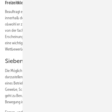
Freizeitkleidung angeboten.
Beauftragt ein Kunde zum ersten Mal ein Unternehmen, bildet er sich
innerhalb der ersten sieben Sekunden ein ­(Vor-) Urteil. Und das,
obwohl er zu diesem Zeitpunkt noch gar keine Gelegenheit hatte, sich
von der fachlichen Kompetenz zu über­zeugen. Das äußere
Erscheinungsbild der Mitarbeiter spielt deshalb beim ersten Eindruck
eine wichtige Rolle und wird zu­nehmend zu einem entscheidenden
Wett­bewerbsfaktor.
Sieben Sekunden, die entscheiden
Die Möglichkeiten, sich über Berufskleidung professionell nach außen
darzustellen, sind vielfältig. Dabei kann sich die Corporate Identity
eines Betriebes in der Corporate Fashion dreifach widerspiegeln – in
Gewebe, Schnitt und Farbgestaltung. Ein allgemein deutlicher Trend
geht zu Berufskleidung im Freizeitlook, die bequem ist und jede
Bewegung im Arbeitsalltag mitmacht.