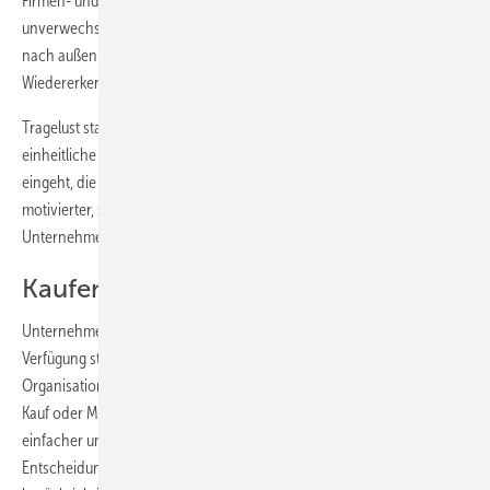
Firmen- und Namensembleme vervollständigen das einheitliche und
unverwechselbare Bild der Firma und verstärken die Werbewirkung
nach außen. Gleichzeitig schaffen Embleme einen hohen
Wiedererkennungswert.
Tragelust statt Tragefrust: Auch nach innen unterstützt eine
einheitliche Berufskleidung, die auf die Wünsche der Mitarbeiter
eingeht, die Identifikation mit dem Arbeitgeber. Jeder einzelne ist
motivierter, sieht sich in das Team eingebunden und damit zum
Unternehmen zugehörig.
Kaufen oder mieten?
Unternehmer, die ihren Mitarbeitern berufsspezifische Kleidung zur
Verfügung stellen möchten, stehen vor der Frage nach der
Organisation von Berufskleidung. Zwei Modelle stehen zur Auswahl:
Kauf oder Miete. Auf den ersten Blick erscheint die Kaufvariante
einfacher und kostengünstiger. Doch Firmeninhaber sollten vor ihrer
Entscheidung genau hinsehen und alle Einflussfaktoren