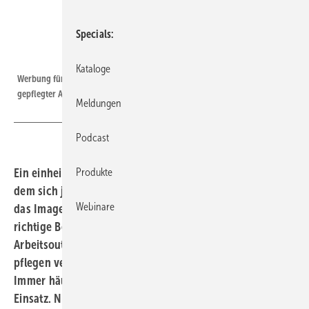
Specials
Boco
Kataloge
Werbung für den Betrieb: Ein ansprechendes Äußeres in sauberer und
gepflegter Arbeitskleidung
Meldungen
Podcast
Ein einheitlicher Auftritt durch Berufsbekleidung, bei
Produkte
dem sich jeder einzelne Mitarbeiter wohlfühlt, fördert
Webinare
das Image eines Unternehmens. Zudem leistet die
richtige Bekleidung einen Beitrag zum Arbeitsschutz. Das
Arbeitsoutfit selbst zu kaufen und in Eigenregie zu
pflegen verliert dabei mehr und mehr an Bedeutung.
Immer häufiger kommt die Full-Service-Lösung zum
Einsatz. Neuerdings werden sogar kurze Hosen und