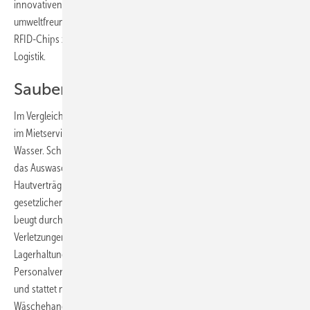
innovativen Zuliefererindustrie zusammen, zum Beispiel bei
umweltfreundlichen und effektiven Waschmitteln, Waschstraßen,
RFID-Chips zur Identifikation der Textilien oder Sortieranlagen für die
Logistik.
Sauber und sicher
Im Vergleich zur normalen Haushaltswäsche ist die Industriewäsche
im Mietservice qualitativ überlegen und spart auch noch Energie und
Wasser. Schmutz wird sicher rausgewaschen, Spülbäder sorgen für
das Auswaschen der Tenside und damit für eine hohe
Hautverträglichkeit. Gleichzeitig garantiert der Anbieter die
gesetzlichen Sicherheitsnormen jedes einzelnen Kleidungsstücks und
beugt durch automatische Reparatur bzw. Austausch bei Verschleiß
Verletzungen und krankheitsbedingten Ausfällen vor. Dank großer
Lagerhaltung kann ein textiler Dienstleister schnell auf
Personalveränderungen reagieren. Überflüssige Teile nimmt er zurück
und stattet neue Mitarbeiter innerhalb kurzer Zeit aus. Das
Wäschehandling garantiert, dass ein gewünschter Artikel auch nach