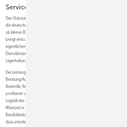
Servicevorteile im Leasing
Das Outsourcing von Berufskleidungsmanagement wird quer durch
die deutsche Wirtschaft immer stärker in Anspruch genommen. Egal
ob kleiner Betrieb oder Großunternehmen, das Full-Service-Angebot
bringt entscheidende Vorteile: Während sich die Firma auf ihre
eigentlichen Kernkompetenzen konzentrieren kann, übernimmt der
Dienstleister die personal-, platz-, zeit- und kostenintensive
Lagerhaltung sowie das komplette Handling der Bekleidung.
Die Leistungen eines textilen Dienstleisters umfassen in der Regel
Beratung/Ausstattung, Abholen, Waschen, Trocknen/Bügeln,
Kontrolle, Reparieren/Austauschen sowie Anliefern. Kunden
profitieren von der Beratungskompetenz und der ausgeklügelten
Logistik des Anbieters. Mit regelmäßigen Produktschulungen, der
Mitarbeit in Normgremien und dem Besuch von Messen frischen die
Berufskleidungsexperten ihr Fachwissen kontinuierlich auf. Parallel
dazu arbeiten die führenden Mietserviceanbieter eng mit einer