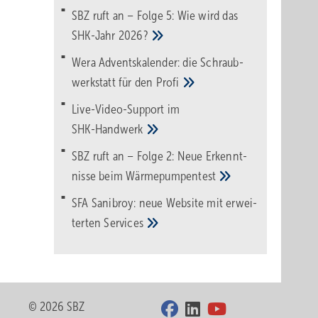
SBZ ruft an – Folge 5: Wie wird das
SHK-Jahr
2026?
Wera Adventskalender: die Schraub­
werk­statt für den
Pro­fi
Live-Video-Support im
SHK-Handwerk
SBZ ruft an – Folge 2: Neue Erkennt­
nisse beim
Wärme­pumpen­test
SFA Sanibroy: neue Web­site mit erwei­
terten
Services
© 2026 SBZ