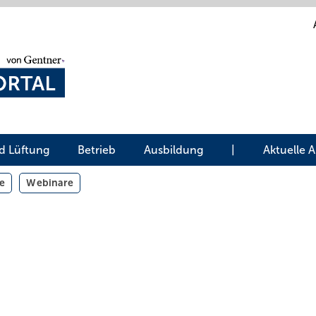
d Lüftung
Betrieb
Ausbildung
|
Aktuelle 
e
Webinare