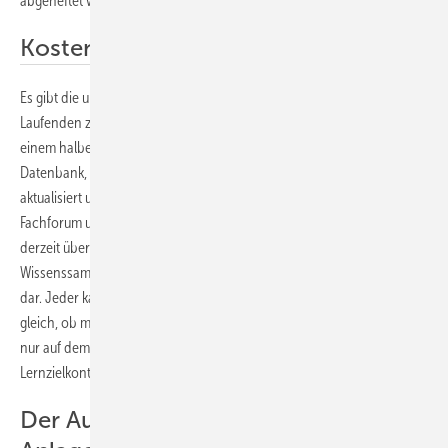
abgeheftet werden
Kostenlose Fachfragendatenbank
Es gibt die unterschiedlichsten Möglichkeiten, sich fachlich auf dem
Laufenden zu halten oder sich auf Prüfungen vorzubereiten. Seit
einem halben Jahr gibt es unter
shk-fachfragen.de
eine Fachfragen-
Datenbank, deren Inhalte im Gegensatz zur Buchversion ständig
aktualisiert und gepflegt werden. Zusammen mit Newsticker,
Fachforum und Chat ist sie eine Informationsquelle erster Güte. Mit
derzeit über 2500 Fragen und Antworten stellt sie die größte
Wissenssammlung für den Sanitär- und Heizungsbereich im Internet
dar. Jeder kann ­diese Datenbank nutzen und Spaß dabei haben. Ganz
gleich, ob man sich auf Prüfungen vorbereiten möchte oder einfach
nur auf dem Laufenden zu bleiben will. Auf Wunsch gibt es auch eine
Lernzielkontrolle, mit der man seinen Wissenstand abchecken kann.
Der Ausbildungsordner f��r SHK