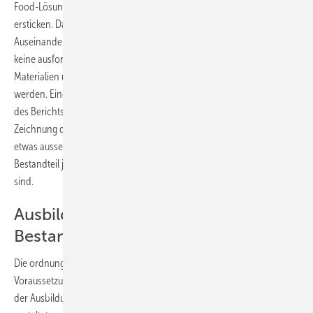
Food-Lösungen muss der Ausbilder folgerichtig gleich im Keim
ersticken. Damit das Ziel des Berichts – nämlich die technische
Auseinandersetzung mit einem Arbeitsablauf – erreicht wird, sind
keine ausformulierten Texte nötig. Arbeitsabläufe, erforderliche
Materialien und Werkzeuge dürfen ruhig stichpunktartig festgehalten
werden. Eine Zeichnung muss dabei nicht grundsätzlich Bestandteil
des Berichts sein. Gezeichnet werden sollte nur dann, wenn die
Zeichnung der Verdeutlichung eines Arbeitsablaufes dient. Wie so
etwas aussehen kann, zeigen wir in den Musterberichten, die
Bestandteil jeder Ausgabe unserer Nachwuchszeitschrift SBZ-Monteur
sind.
Ausbildungsnachweise sind
Bestandteil der Ausbildung
Die ordnungsgemäß geführten Ausbildungsnachweise sind eine
Voraussetzung für die Zulassung zur Gesellenprüfung. Ebenso wird in
der Ausbildungsverordnung die ­Führung eines – wie auch immer