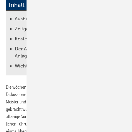
Inhalt
Ausbildungsnachweise sind Pflicht
Zeitgem����e Fachberichte
Kostenlose Fachfragendatenbank
Der Ausbildungsordner f��r SHK
Anlagenmechaniker
Wichtig f��r eine erfolreiche Ausbildung
Die wöchentlichen Berichte sind nicht selten der Stoff für
Diskussionen – und manchmal auch Ursache für den Stress zwischen
Meister und Lehrling. Oft gefällt dem Ausbilder nicht, was zu Papier
gebracht wurde. Aber: Ist in jedem Fall tatsächlich der Lehrling der
alleinige Sündenbock? Oder fehlt es manchmal auch an der fach­
lichen Führung? Um diese Frage zu beantworten, muss zunächst
einmal klargestellt werden, was es mit dem Berichte schreiben auf