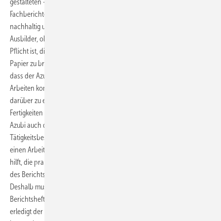
gestalteten – „Berichtshefts“ verlangt. Die Erstellung von
Fachberichten wird allseits empfohlen, da diese den Lehrerfolg
nachhaltig unter­stützen. Letztlich entscheidet jedoch allein der
Ausbilder, ob ein Fachbericht geschrieben werden muss oder nicht.
Pflicht ist, die in ­einer Ausbildungswoche ausgeführten Tätigkeiten zu
Papier zu bringen. Mit dieser ­Auflistung soll sichergestellt werden,
dass der Azubi auch tatsächlich in den Genuss der praktischen
Arbeiten kommt, die der Betrieb zu vermitteln hat. Um Aufschluss
darüber zu erhalten, wie weit die Vermittlung der praktischen
Fertigkeiten in die Tiefe gegangen ist, soll der Ausbilder von seinem
Azubi auch das Anfertigen von Zeichnungen und
Tätigkeitsbeschreibungen verlangen. Dafür muss der Auszubildende
einen Arbeitsablauf noch einmal Revue passieren lassen, was dabei
hilft, die praktischen Arbeitsabläufe besser zu verstehen. Die Führung
des Berichtshefts stellt also einen Teil der praktischen Ausbildung dar.
Deshalb muss dem Azubi die Gelegenheit gegeben sein, sein
Berichtsheft während der Arbeitszeit zu bearbeiten. In der Praxis
erledigt der Aus­zubildende dies jedoch freiwillig zu Hause, da er lieber