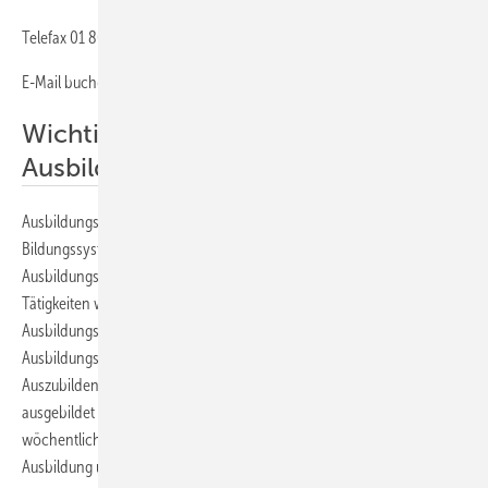
Telefax 01 80/5 43 68 80
E-Mail buch@gentnerverlag.de
Wichtig f��r eine erfolreiche
Ausbildung
Ausbildungsnachweise und Fachberichte haben sich im dualen
Bildungssystem als unerlässliche Stütze bewährt. Der
Ausbildungsnachweis gibt die praktischen bzw. theoretischen
Tätigkeiten wieder, die der bzw. die Auszubildende in einer
Ausbildungswoche ausgeführt hat. Ein wahrheitsgemäß geführter
Ausbildungsnachweis dient dem Ausbilder, aber vor allem dem
Auszubildenden dazu, zu dokumentieren, wann in welchen Bereichen
ausgebildet wurde. Deshalb ist die Führung eines solchen,
wöchentlich zu führenden Nachweises Pflichtbestandteil der
Ausbildung und Zulassungsvoraussetzung zur Gesellenprüfung.