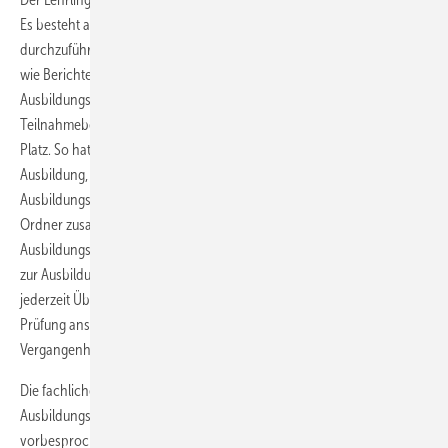
Es besteht aber auch die Möglichkeit, die Bearbeitung am Computer
durchzuführen. Zudem enthält auch der Ordner ­eine exakte Anleitung,
wie Berichte heutzu­tage verfasst werden sollen. Neben den
Ausbildungsnachweisen finden auch noch die ÜBL-
Teilnahmebescheinigungen und die Berufsschulzeugnisse im Ordner
Platz. So hat der Azubi alle wichtigen Unterlagen über seine
Ausbildung, inklusive seines Ausbildungsvertrages, des
Ausbildungsrahmenplans und der Ausbildungsverordnung, in einem
Ordner zusammengefasst. Auf diese Weise werden die
Ausbildungsnachweise zu einem logischen Bestandteil der Unterlagen
zur Ausbildungsdokumentation. Azubis, aber auch Ausbilder, haben so
jederzeit Überblick über den Stand der Ausbildung. Kurz vor der
Prüfung ans Tageslicht tretende Überraschungen dürften so der
Vergangenheit angehören.
Die fachliche Führung des Meisters kann jedoch auch der
Ausbildungs­order nicht ersetzen. Ein mit dem Meister
vorbesprochener und geplanter Bericht gibt dem Lehrling eine klare