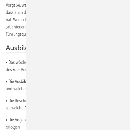
Vorgabe, was er zu Papier bringen soll. Und das erhöht die Chance,
dass auch der Ausbilder schließlich das lesen kann, was er erwartet
hat. Wer sich als Ausbilder beklagt, sein Schützling schreibt
„abenteuerliche“ Fachberichte, der sollte sich wieder auf seine
Führungsqualitäten besinnen.
Ausbildungsnachweise sind Pflicht
• Das wöchentliche Führen der Ausbildungsnachweise ist eine Pflicht
des /der Auszubildenden
• Die Ausbildungsnachweise sollen beschreiben, welche praktischen
und welchen berufsschulischen Lehrinhalte behandelt wurden
• Die Beschreibungen sollen so ausgeführt werden, dass erkennbar
ist, welche Ausbildungsinhalte vermittelt wurden.
• Die Angaben im Ausbildungsnachweis müssen wahrheitsgemäß
erfolgen