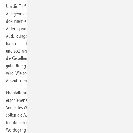
Um die Tiefe der vermittelten Ausbildungs­inhalte zum
Anlagenmechaniker für Sani­tär-, Heizungs- und Klimatechnik zu
dokumentieren, soll der Ausbilder von dem Auszubildenden die
Anfertigung eines Fachberichts verlangen. Dies trägt auch der
Ausbildungsverordnung Rechnung. Die Erstellung von Fachberichten
hat sich in der Praxis als didaktisch wertvolles Instrument erwiesen
und soll mindestens einmal im Monat erfolgen. Zur Vorbereitung auf
die Gesellenprüfung ist die Erstellung von Fachberichten eine sehr
gute Übung, da auch hier die Planung von Arbeitsaufträgen gefordert
wird. Wie so etwas mustergültig auszusehen hat, erfahren
Auszubildende in der Lehrlingszeitschrift SBZ-Monteur.
Ebenfalls hilfreich ist der mittlerweile in der dritten Auflage
erschienene SHK-Ausbildungsordner, bei dem es sich im wahrsten
Sinne des Wortes um ein Ordnungsinstrument handelt. Bewahren
sollen die Auszubildenden darin, neben Ausbildungsnachweisen und
Fachberichten, Zertifikate und Zeugnisse, die den beruflichen
Werdegang dokumentieren, auch Ausbildungsvertrag,