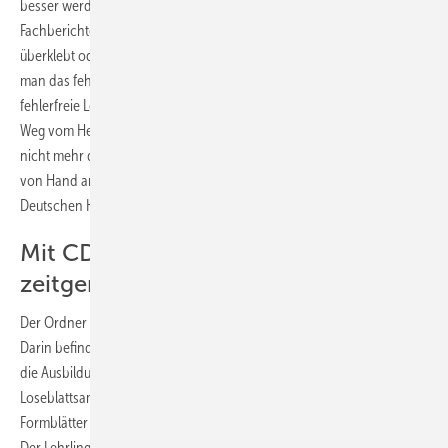
besser werden. Denn wenn der Lehrling beim Verfassen der
Fachberichte in einem Heft ein Fehler macht, dann wird radiert,
überklebt oder durchgestrichen. Bei einer ­Loseblattsammlung kann
man das fehler­hafte Blatt einfach wegwerfen und erneut ­eine
fehlerfreie Leistung anstreben. Ein ­weiterer, wichtiger Grund für den
Weg vom Heft zum Ordner ist der Computer. Denn es besteht heute
nicht mehr die Forderung, Ausbildungsnachweise und Fachberichte
von Hand anzufertigen. Dies hat auch der ­Zentralverband des
Deutschen Handwerks bestätigt.
Mit CD-ROM-Vorlagen am PC
zeitgemäß arbeiten
Der Ordner begleitet Meister und Lehrling durch die gesamte Lehrzeit.
Darin befinden sich für jedes Lehrjahr gesonderte Bereiche, in denen
die Ausbildungsnachweise und die geforderten Fachberichte als
Loseblattsammlung eingeheftet werden. Die hierfür erforderlichen
Formblätter findet der Lehrling als Vorlagen auf der beigelegten CD.
Der Lehrling kann diese ausdrucken und handschriftlich bearbeiten.