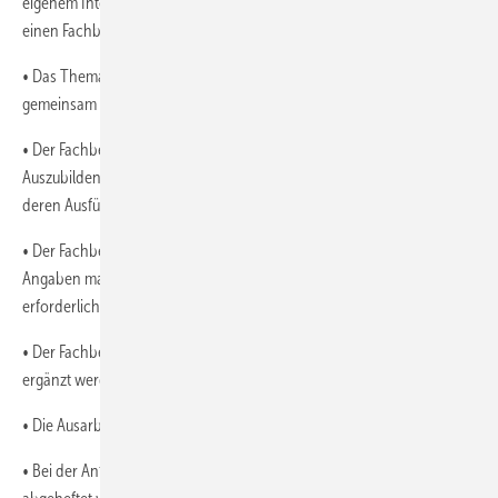
eigenem Inter­esse von seinem Lehrling mindestens einmal im Monat
einen Fachbericht verfassen lassen.
• Das Thema des Wochenberichts sollten Azubi und Ausbilder
gemeinsam vereinbaren.
• Der Fachbericht muss sich mit einer der Tätigkeiten befassen, die der
Auszubildende in der Ausbildungswoche ausgeführt hat, bzw. an
deren Ausführung er in der Arbeitswoche beteiligt war.
• Der Fachbericht sollte einen Arbeits­ablauf beschreiben und
Angaben machen, welche Werkzeuge und welche Materialien hierzu
erforderlich sind.
• Der Fachbericht kann mit einer Zeichnung oder mit einer Skizze
ergänzt werden, die vom Azubi selbst angefertigt wird.
• Die Ausarbeitung kann handschriftlich oder auch am PC erfolgen.
• Bei der Anfertigung am PC muss ein Ausdruck der Arbeit im Ordner