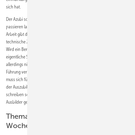
sich hat.
Der Azubi soll in einem Bericht einen Arbeitsablauf noch einmal Revue
passieren lassen oder eine technische Anlage beschreiben. Diese
Arbeit gibt dem Ausbilder eine Rückmeldung darüber, in wie weit
technische Zusammenhänge erkannt und verstanden worden sind.
Wird ein Bericht über ein Taschenmesser verfasst, wurde der
eigentliche Sinn des Fachberichtes gründlich missverstanden –
allerdings nicht nur vom Lehrling. Auch sein Meister lässt es hier an
Führung vermissen. Ausbilden heißt vor allem Führen – und der Azubi
muss sich führen lassen. Zur Führung gehört unter anderem, dass sich
der Auszubildende nicht den Kopf darüber zerbrechen muss, was er
schreiben soll. Das Thema des Wochenberichtes sollten Azubi und
Ausbilder gemeinsam vereinbaren.
Thema gemeinsam zum
Wochenbeginn festlegen