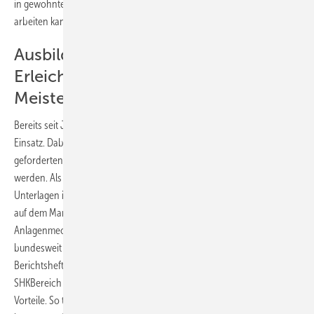
in gewohnter Umgebung und mit gewohnten Hilfsmitteln (ev. am PC)
arbeiten kann.
Ausbildungsordner bringt
Erleichterung für Lehrling und
Meister
Bereits seit Jahrzehnten sind die traditionellen Berichtshefte im
Einsatz. Dabei müssen Ausbildungsnachweise und die vom Ausbilder
geforderten Fachberichte nicht zwingend in einem Heft verewigt
werden. Als flexibler und auch ordentlicher hat sich das Sammeln der
Unterlagen in einem Ring-Ordner er­wiesen, der seit über drei Jahren
auf dem Markt ist und mit dem bereits über 10000 Auszubildende zum
Anlagenmechaniker für Sanitär-, Heizungs- und Klimatechnik
bundesweit arbeiten. Dies Instrument löst das traditionelle
Berichtsheft immer mehr ab und wird die alten Berichtshefte im
SHKBereich vermutlich bald ganz ersetzen. Un­bestritten sind die
Vorteile. So trägt er dazu bei, dass die abgegeben Arbeiten qualitativ