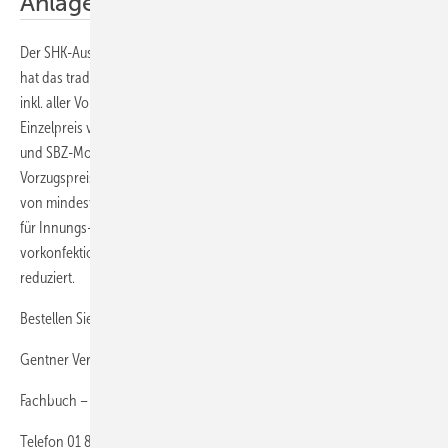
Anlagenmechaniker
Der SHK-Ausbildungsordner vereinfacht die Berichtsheftführung und
hat das traditionelle Berichtsheft vielerorts schon abgelöst Er kann
inkl. aller Vorlagen und der Muster-CD beim Gentner-Verlag zum
Einzelpreis von 24,90 Euro zzgl. Versandkosten bezogen werden. SBZ
und SBZ-Monteur-Abonnenten erhalten den Ring-Ordner zum
Vorzugspreis von 19,90 Euro zzgl. Versandkosten. Bei der Bestellung
von mindestens 25 Ordnern greift die neu eingeführte Mengenstaffel
für Innungs- bzw. Klassenbezüge, die den Preis für den fertig
vorkonfektionierten Ordner auf nur
15,90 Euro
zzgl. Versandkosten
reduziert.
Bestellen Sie jetzt gleich und machen Sie sich das Leben einfacher!
Gentner Verlag
Fachbuch – Neue Medien
Telefon 01 80/5 43 68 76