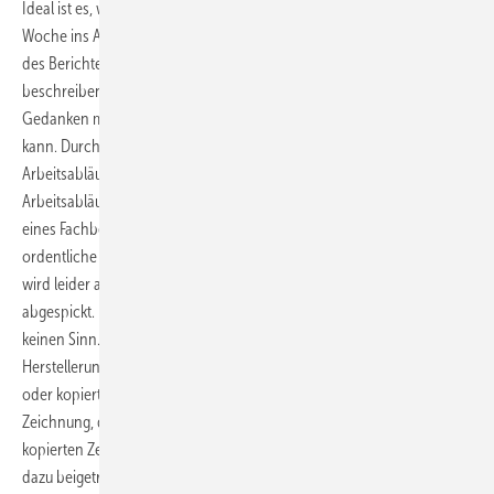
Ideal ist es, wenn dabei die anstehenden Arbeiten am Anfang der
Woche ins Auge gefasst werden. Eine Aufgabe kann dann als Thema
des Berichtes vereinbart werden. Ist zum Beispiel ein Arbeitsablauf zu
beschreiben, kann sich der Azubi bei der Ausführung schon seine
Gedanken machen, wie er dieses Thema später zu Papier bringen
kann. Durch dieses „vorab sortieren“ muss er sich mit den
Arbeitsabläufen intensiv auseinandersetzen und lernt so,
Arbeitsabläufe sinnvoll zu planen. Daraus folgt, dass es nicht Sinn
eines Fachberichts ist, einen Roman zu schreiben. Auf eine
ordentliche Rechschreibung ist jedoch Wert zu legen. In der Praxis
wird leider auch häufig einfach eine Textpassage aus einem Fachbuch
abgespickt. Das ist allenfalls eine Fleißarbeit – hat aber pädagogisch
keinen Sinn. Gerne zur Hilfe genommen werden auch
Herstellerunterlagen, aus denen Skizzen oder Zeichnungen abgepaust
oder kopiert und ins Berichtsheft eingeklebt werden. Eine einfache
Zeichnung, die der Azubi selbst entworfen hat, mag an die Optik einer
kopierten Zeichnung vielleicht nicht heranreichen, sie hat aber viel
dazu beigetragen, dass er lernt, wie man etwas darstellen kann. Fast-