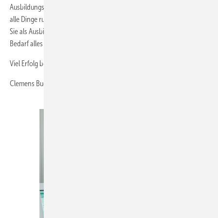
Ausbildungsverordnung und Ausbildungsrahmenplan. So hat er stets
alle Dinge rund um die Ausbildung nachweislich zur Hand. Und auch
Sie als Ausbilder können sich im Rahmen der Berichtsheftkontrolle bei
Bedarf alles noch einmal komprimiert vor Augen führen.
Viel Erfolg bei der Ausbildung Ihrer Lehrlinge wünscht Ihnen
Clemens Buchberger