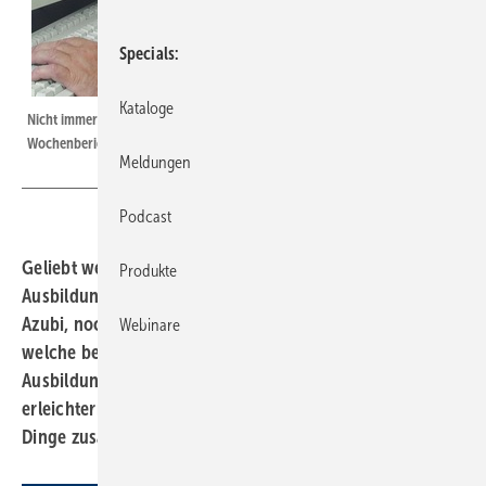
Specials
Kataloge
Nicht immer einfach: Aber Ausbilder und Lehrling sollten das Thema des
Wochenberichtes gemeinsam und im Voraus vereinbaren
Meldungen
Podcast
Geliebt werden sie nicht gerade, die
Produkte
Ausbildungsnachweise und Fachberichte. Weder vom
Azubi, noch vom Ausbilder. Dabei wird oft übersehen,
Webinare
welche bedeutende Funktion sie gemäß der
Ausbildungsverordnung haben. Um die Ausbildung zu
erleichtern, haben wir an dieser Stelle die wichtigsten
Dinge zusammengefasst.