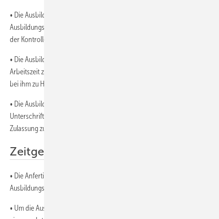
• Die Ausbildungsnachweise dienen dazu, nachzuweisen, welche
Ausbildungs­inhalte in welchem Umfang vermittelt wurden und dienen
der Kontrolle der Ausbildung
• Die Ausbildungsnachweise sind gemäß Verordnung während der
Arbeitszeit zu führen. Auf Wunsch des Auszubildenden kann dies auch
bei ihm zu Hause erfolgen.
• Die Ausbildungsnachweise sind vom Ausbilder wöchentlich per
Unterschrift zu bestätigen. Sie sind eine Voraussetzung für die
Zulassung zur Gesellenprüfung.
Zeitgem����e Fachberichte
• Die Anfertigung von Fachberichten gehört gemäß der neuen
Ausbildungsverordnung zur Ausbildung.
• Um die Ausbildung zu dokumentieren, sollte jeder Ausbilder aus