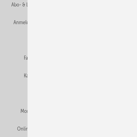
Abo- & Leserservice
AGB
Alle Inhalte chronologisch
Anmelden
Anmeldung & Registrierung
Newsletter
Datenschutz
E-Paper
Editor's choice
Fachbeiträge
Gentner Verlag
Impressum
Karriere bei Gentner
Team
Mediaservice
Mitgliedschaften und Engagement
Montagezeiten Heizung
Montagezeiten Sanitär
Online Mediadaten
Privacy Manager
RSS-Feed