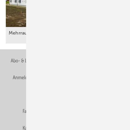
Mehrraumlüftung mit
Wärmerückgewinnung
Abo- & Leserservice
AGB
Alle Inhalte chronologisch
Anmelden
Anmeldung & Registrierung
Newsletter
Datenschutz
E-Paper
Editor's choice
Fachbeiträge
Gentner Verlag
Impressum
Karriere bei Gentner
Team
Mediaservice