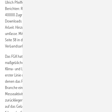
Ulrich Pfeiffenberger und Geschäftsführer Günther Mertz in ihren
Berichten: Rund 9 Mio. Veröffentlichungen in der Pressearbeit, bis zu
40000 Zugriffe pro Woche auf die FGK-Internetseiten und ca. 336000
Downloads im Berichtszeitraum dokumentierten die erfolgreiche FGK-
Arbeit. Hinzu käme, dass die FGK-Literaturliste mittlerweile 141 Titel
umfasse. Mit den FGK-Status-Reports sowie dem Klima-Tag (Bericht ab
Seite 38 in dieser Ausgabe) hätte das FGK wichtige Instrumente für die
Verbandsarbeit etabliert.
Das FGK hat sich damit von der „PR-Agentur der Branche“ zu einer
maßgeblichen Inter­essenvertretung für den gesamten Bereich der
Klima- und Lüftungstechnik entwickelt. Schwerpunkte dabei sind in
erster Linie die intensive Lobbyarbeit, die Normungsaktivitäten, bei
denen das FGK mittlerweile eine führende Stellung innerhalb der
Branche eingenommen hat, die nationalen und internationalen
Messeaktivitäten und das Internet-Informationsangebot. In den
zurückliegenden zwölf Monaten konzentrierte sich die Lobbyarbeit
auf das Gebiet der Energieeinsparverordnung, wobei das FGK an