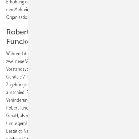
Erhöhung erst im nächsten Jahr bzw. ist für dieses Jahr freiwillig. Mit
den Mehreinnahmen von rund 40 000 Euro soll der Bereich
Organisation und Technik personell verstärkt werden.
Robert Baumeister und Robert
Funcke neu im Vorstand
Während der Jahreshauptversammlung wählten die Mitglieder ferner
zwei neue Vorstandsmitglieder: Robert Baumeister,
Vorstandsvorsitzender des Herstellerverbandes Raumlufttechnische
Geräte e.V., folgte Willy Kober, AL-KO Therm, der nach langjähriger
Zugehörigkeit aus gesundheitlichen Gründen aus dem FGK-Vorstand
ausschied. Für Heribert Bach, Imtech, der aufgrund beruflicher
Veränderungen nicht mehr für den FGK-Vorstand kandidierte, wurde
Robert Funcke, geschäftsführender Gesellschafter der Caverion
GmbH, als neues Mitglied in den Vorstand gewählt. Die übrigen
turnusgemäß zu wählenden Vorstandsmitglieder wurden in ihrem Amt
bestätigt. Nach dem derzeitigen Stand der Planungen wird die
nächste FGK-Mitgliederversammlung im Juni 2008 in Wiesbaden