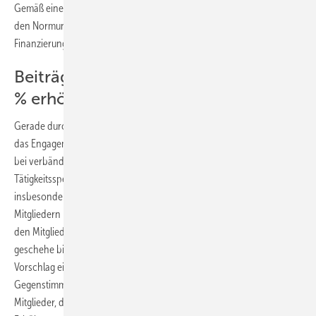
Gemäß einer ­Rahmenvereinbarung mit dem DIN ist die Mitarbeit in
den Normungsgremien für ­Mitgliedsfirmen des FGK, die sich an der ­
Finanzierung der Normung beteiligen, kostenfrei.
Beiträge ohne Gegenstimme um 25
% erhöht
Gerade durch die intensive Lobby- und Normungsarbeit, aber auch
das Engagement bei nationalen und internationalen Messen sowie
bei verbändeübergreifenden Aktivitäten hat sich das
Tätigkeitsspektrum des FGK stark erweitert. Ulrich Pfeiffenberger und
insbesondere Vorstandsmitglied Helmut Franzen erläuterten dies den
Mitgliedern nochmals eindringlich. Die Geschäftsstelle sei allein aus
den Mitgliedsbeiträgen schon lange nicht mehr zu finanzieren – dies
geschehe bisher über andere Einnahmequellen. So wurde der
Vorschlag einer Erhöhung der Mitgliedsbeiträge um 25% ohne
Gegenstimmen (bei vier Enthaltungen) angenommen. Für neue
Mitglieder, die erst in diesem Geschäftsjahr eingetreten sind, gilt die