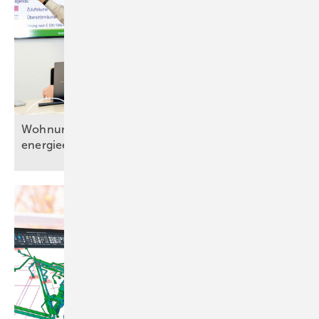
Wohnungslüftung bedarfsgerecht und
energieeffizient