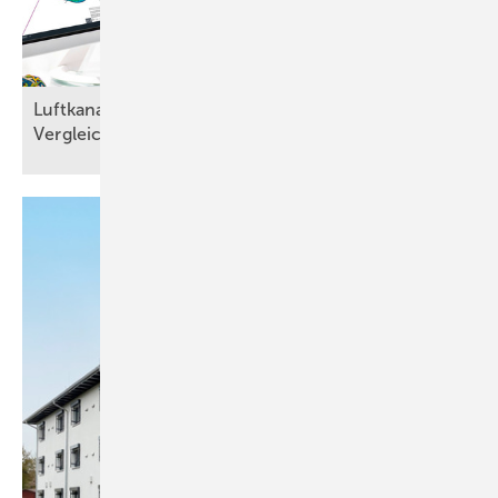
Luftkanalnetze planen: RLT-Planungssoftware im
Vergleich