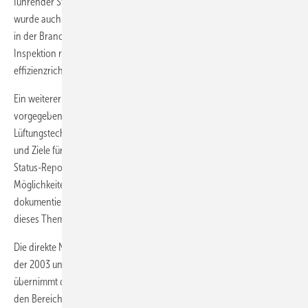
führender Stelle die Entwicklung der DIN 18599 beeinflusste. So
wurde auch in ­enger Kooperation mit dem Bundesbauministerium die
in der Branche viel beachtete Grundlage für die „Energetische
Inspektion raumlufttechnischer Anlagen“ nach der EU-Gebäude­
effizienzrichtlinie erstellt.
Ein weiterer Fokus der Lobbyarbeit lag in der von der EU
vorgegebenen Nutzung erneuerbarer Energien in der Klima- und
Lüftungstechnik. Hier will das FGK ebenfalls Grund­lagen erarbeiten
und Ziele für den Einsatz erneuerbarer Energien definieren. Ein FGK
Status-Report, der kurz vor der Veröffentlichung steht, wird die
Möglichkeiten des Einsatzes erneuerbarer Energien zu Kühlzwecken ­
dokumentieren. Ferner soll sich eine Ad-hoc-Arbeitsgruppe intensiv
dieses Themas an­nehmen.
Die direkte Normungsarbeit konnte trotz knapper finanzieller Mittel in
der 2003 und 2004 begonnenen Weise fortgeführt werden. Dabei
übernimmt das FGK beim DIN wesentlich die Grundfinanzierung für
den Bereich der Wohnungslüftung AA 2.51 und Berechnung AA 2.54.