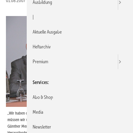
01.08.2007
|
Veröffentlicht in
Ausgabe 15-2007
|
Druckvorschau
Ausbildung
|
Aktuelle Ausgabe
Heftarchiv
Premium
Services
Abo & Shop
Media
„Wir haben die Möglichkeit, die Entwicklungen aktiv mitzugestalten, dazu
müssen wir uns aber nachhaltig positionieren“, FGK-Geschäfts­führer
Günther Mertz (r.) und Prof. Ulrich Pfeiffenberger zu den aktuellen
Newsletter
Herausforderungen