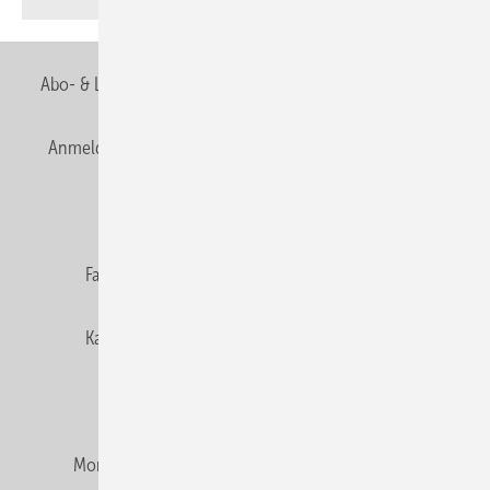
Abo- & Leserservice
AGB
Alle Inhalte chronologisch
Anmelden
Anmeldung & Registrierung
Newsletter
Datenschutz
E-Paper
Editor's choice
Fachbeiträge
Gentner Verlag
Impressum
Karriere bei Gentner
Team
Mediaservice
Mitgliedschaften und Engagement
Montagezeiten Heizung
Montagezeiten Sanitär