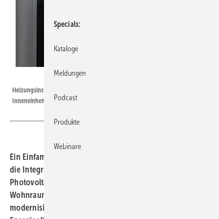
Specials
Kataloge
Meldungen
Bild: Buderus
Heizungsinstallateur Paul Hamberger mit der Wärmepumpen-
Podcast
Inneneinheit Logatherm WLW186i-12 TP70 von Buderus.
Produkte
Webinare
Ein Einfamilienhaus aus den 1950er-Jahren wurde durch
die Integration einer Luft/Wasser-Wärmepumpe, einer
Photovoltaikanlage und einer dezentralen
Wohnraumlüftung von Buderus energetisch
modernisiert. Die abgestimmte Systemlösung steigert die