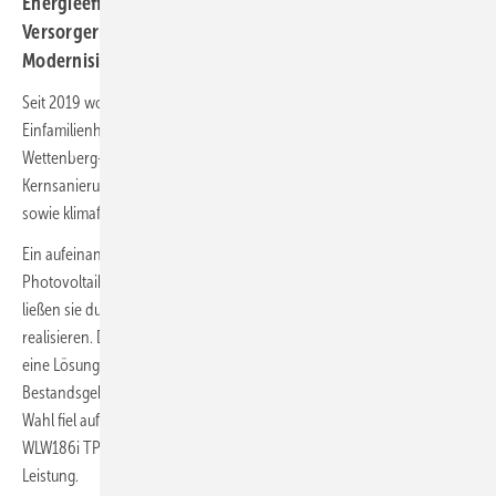
Energieeffizienz, ­reduziert die ­Abhängigkeit von
Versorgern und dient als Blaupause für nachhaltige ­
Modernisierung ­im Bestand.
Seit 2019 wohnt Familie Stroh mit zwei Kindern in einem
Einfamilienhaus aus dem Jahr 1956 im alten Ortskern von
Wettenberg-Wißmar. Sie starteten 2023 eine umfassende
Kernsanierung mit dem Ziel, unabhängiger von Energieversorgern
sowie klimafreundlicher und effizienter zu leben.
Ein aufeinander abgestimmtes System aus Luft/Wasser-Wärmepumpe,
Photovoltaikanlage und dezentraler Wohnraumlüftung von Buderus
ließen sie durch den SHK-Fachbetrieb Markus und Eberhard Leib
realisieren. Der verantwortliche Techniker Paul Hamberger suchte
eine Lösung mit minimalem Platzbedarf für das modernisierte
Bestandsgebäude mit seinem begrenzten verfügbaren Raum. Die
Wahl fiel auf die kompakte Luft/Wasser-Wärmepumpe Logatherm
WLW186i TP70 mit 12 kW sowie die Außeneinheit WLW MB A H mit 7 kW
Leistung.