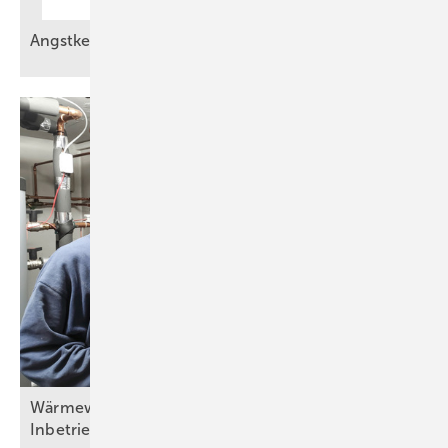
Angstkess el sind keine
Zukunftslösung
Wärm ewände in der Praxis (Teil 6) – Fertigstellung,
Inbetriebnahme und
Übergabe