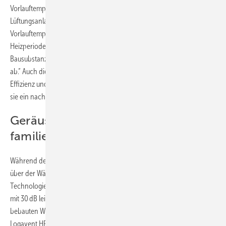
Vorlauftemperatur. Im Haus der Familie Stroh genügt durch die
Lüftungsanlage mit Wärmerückgewinnung selbst an kalten Tagen eine
Vorlauftemperatur von 42 °C. Hamberger erklärt: „Zu Beginn der
Heizperiode starten wir mit höheren Temperaturen, um die
Bausubstanz aufzuwärmen. Dann senken wir das System schrittweise
ab.“ Auch die Fußbodenheizung leistet einen erheblichen Beitrag zu
Effizienz und Komfort. Im Zusammenspiel mit der Wärmepumpe bildet
sie ein nachhaltiges, flexibles Heizsystem.
Geräuscharm und
familienfreundlich
Während der Sanierung schlief Familie Stroh – völlig ungestört – direkt
über der Wärmepumpen-­Außeneinheit: Durch die Silent-Plus-
Technologie von Buderus bleibt die WLW-7 MB A H im Nachtbetrieb
mit 30 dB leiser als ein Kühlschrank. Dies ist, insbesondere in dicht
bebauten Wohngebieten, von Vorteil. Die dezentrale Lüftungseinheit
Logavent HRV136D läuft ebenfalls im flüsterleisen Betrieb und weist