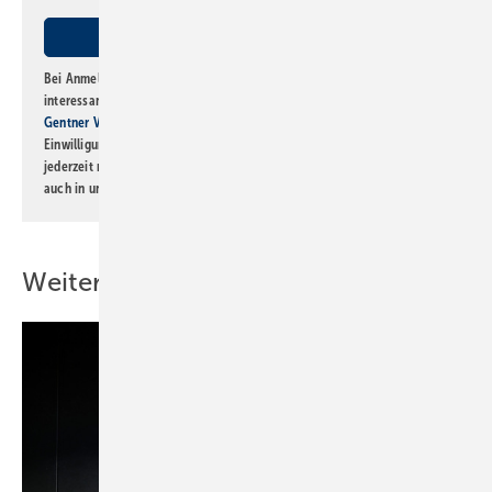
Bei Anmeldung zu diesem Newsletter bin ich damit einverstanden, über
interessante Verlags- und Online-Angebote
der Marken der Alfons W.
Gentner Verlag GmbH & Co. KG
informiert zu werden. Diese
Einwilligung kann ich jederzeit widerrufen und eine Abmeldung ist
jederzeit möglich. Informationen zum Umgang mit Daten finden Sie
auch in unserer
Datenschutzerklärung
.
Weitere Inhalte