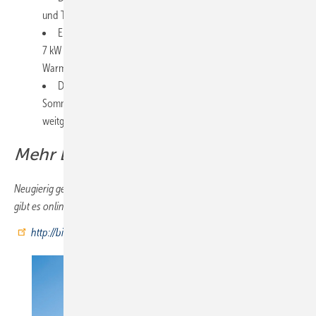
und Technik und ermöglicht den KfW-55-Standard.
Eine Wärmepumpe mit 12 kW und eine Außeneinheit mit
7 kW versorgen Fußbodenheizung, Heizkörper und
Warmwasser­speicher ohne zusätzlichen ­Pufferspeicher.
Die Photovoltaikanlage mit Stromspeicher liefert im ­
Sommer bis zu 70 kWh pro Tag und deckt den Eigenbedarf
weitgehend ab.
Mehr Lüftungstechnik online
Neugierig geworden? Weitere Beiträge zum Thema ­Lüftungstechnik
gibt es online:
http://bit.ly/4m7Kuis