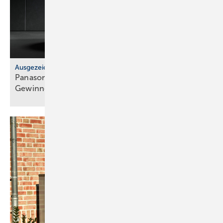
Ausgezeichnet
Panasonic PRO Awards: 3 deut­sche
Ge­win­ner-Pro­jek­te