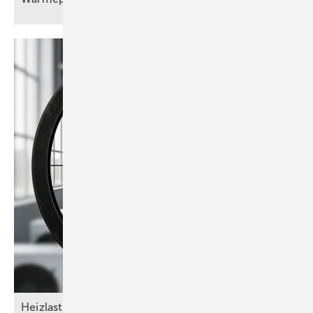
Heizlasten nach DIN/TS ­12831-­1:2020-04 – das