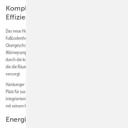
Komplettlösung für Komfort und
Effizienz
Das neue Heizsystem arbeitet monoenergetisch und versorgt die
Fußbodenheizung im Erdgeschoss und die modernen Heizkörper im
Obergeschoss mit Wärme. Ein 290-l-Speicher stellt das von der
Wärmepumpe erhitzte Warmwasser bereit. Ergänzt wird das System
durch die kontrollierte Wohnraumlüftung Logavent HRV136-55 D/F,
die die Räume bedarfsgerecht, leise und effizient mit Frischluft
versorgt.
Hamberger lobt die intelligente Raumausnutzung: „Wir hatten keinen
Platz für zusätzliche Pufferspeicher. Die Logatherm WLW186i TP70 mit
integriertem Pufferspeicher war daher ideal für das Bestandsgebäude
mit seinem kleinen Keller.“
Energiestandard KfW 55 erreicht