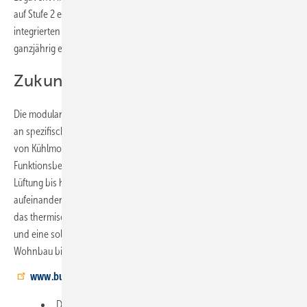
auf Stufe 2 einen Geräuschpegel von 22 dB auf. Sie besitzt einen
integrierten Feuchtigkeitssensor, der vor Schimmel schützt und
ganzjährig ein behagliches Wohngefühl schafft.
Zukunftssicher vernetzt
Die modulare Systemarchitektur ermöglicht eine gezielte Anpassung
an spezifische Anforderungen, beispielsweise durch die Integration
von Kühlmodulen oder zusätzlichen Speicherkapazitäten. Sämtliche
Funktionsbereiche – von Wärmeerzeugung und -verteilung über
Lüftung bis hin zur Steuerung – stammen aus einer Quelle und sind
aufeinander abgestimmt. So entsteht ein effizientes Gesamtsystem,
das thermischen Komfort bei kontrollierten Betriebskosten bereitstellt
und eine solide Grundlage für zukünftiges Energiemanagement im
Wohnbau bietet.
www.buderus.de
Die Sanierung des Einfamilienhauses umfasst Gebäudehülle