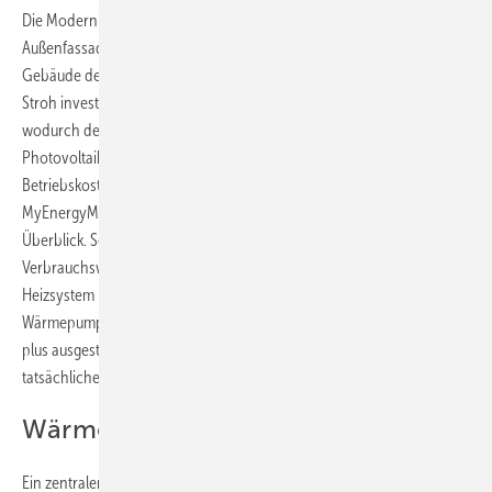
Die Modernisierung umfasste außer dem Heizsystem auch Dach,
Außenfassade, Fenster, Elektrik und Leitungen. Damit erreichte das
Gebäude den förderfähigen energetischen KfW-55-Standard. Familie
Stroh investierte zudem in eine Photovoltaikanlage mit Stromspeicher,
wodurch der Haushalt im Sommer nahezu autark wurde. Die
Photovoltaikanlage liefert bis zu 70 kWh pro Tag und senkt die
Betriebskosten deutlich. Mittels Funkmodul MX3000 und der App
MyEnergyMaster von Buderus behält Familie Stroh jederzeit den
Überblick. So sind Energieflüsse, Eigenverbrauch und
Verbrauchswerte jederzeit einsehbar und die Hausbesitzer können ihr
Heizsystem komfortabel und individuell per Smartphone regeln. Die
Wärmepumpe ist zudem serienmäßig mit der Regelung Logamatic EMS
plus ausgestattet und passt die Heizleistung automatisch dem
tatsächlichen Bedarf an und steigert hierdurch ihre Effizienz.
Wärme mit System bei 42 °C
Ein zentraler Effizienzfaktor moderner Wärmepumpensysteme ist die