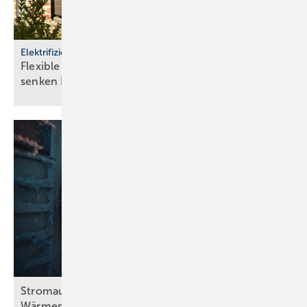
Elektrifizierung
Flexible Wärmepumpen entlasten Stromnetze und
senken
Kosten
Stromausfall bei Frost: Wie viel halten
Wärmepumpen
aus?