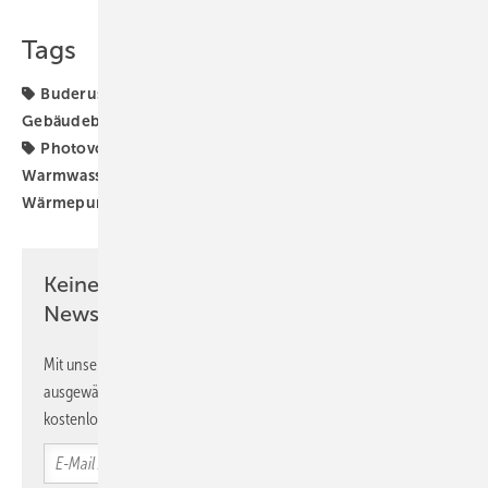
Teilen
Link kopieren
Tags
Buderus
Einfamilienhaus
Fußbodenheizung
Gebäudebestand
Gebäudesanierung
Lüftung + Klima
Photovoltaik
Stromspeicher
Warmwasserzirkulation
Wohnraumlüftung
Wärmepumpe
Wärmerückgewinnung
Keine Zeit? Kein Problem mit dem SBZ
Newsletter!
Mit unserem Newsletter erhalten Sie regelmäßig von uns
ausgewählte Informationen und Neuigkeiten, gebündelt und
kostenlos direkt ins Postfach.