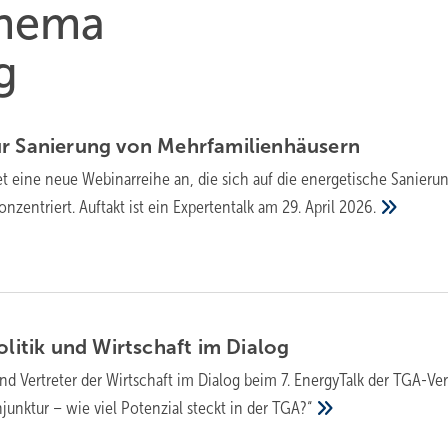
Thema
g
r Sa­nie­rung von
Mehr­fa­mi­li­en­häu­sern
et eine neue Webinarreihe an, die sich auf die energetische Sanieru
nzentriert. Auftakt ist ein Expertentalk am
29. April 2026.
­li­tik und Wirt­schaft im
Dia­log
und Vertreter der Wirtschaft im Dialog beim 7. EnergyTalk der TGA-Ve
junktur – wie viel Potenzial steckt in der
TGA?“