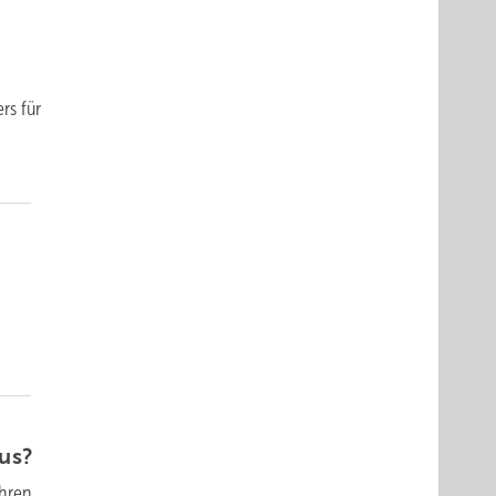
rs für
us?
ahren