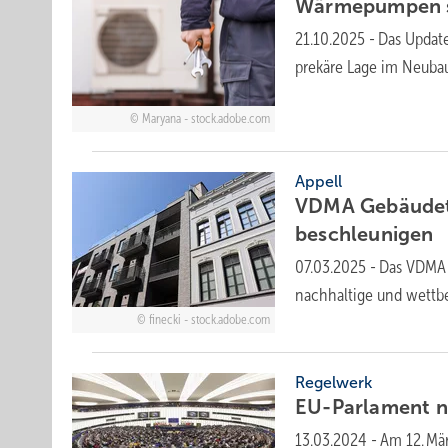
Wärme­pumpen st
21.10.2025
-
Das Update
prekäre Lage im Neu­bau
Maryana - stock.adobe.com
Appell
VDMA Gebäudetec
be­schleu­ni­gen
07.03.2025
-
Das VDMA F
nachhaltige und wett
finecki - stock.adobe.com
Regelwerk
EU-Parlament n
13.03.2024
-
Am 12. Mä