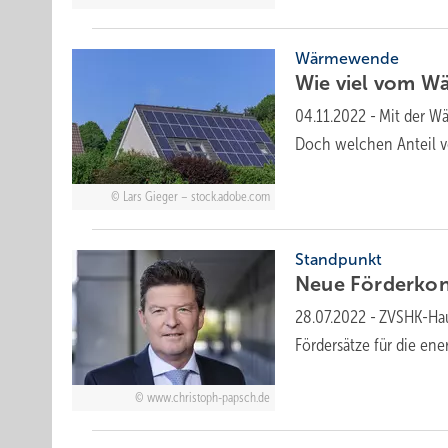
Wärmewende
Wie viel vom W
04.11.2022
-
Mit der W
Doch welchen Anteil 
Lars Gieger – stock.adobe.com
Standpunkt
Neue Förderkond
28.07.2022
-
ZVSHK-Hau
Fördersätze für die en
www.christoph-papsch.de