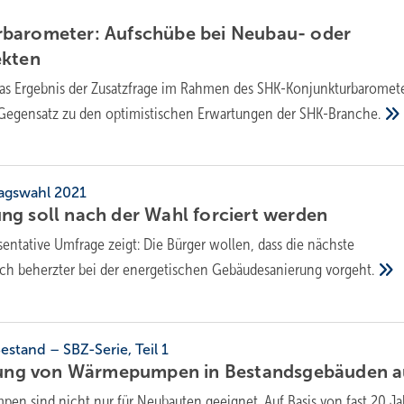
barometer: Aufschübe bei Neubau- oder
ekten
das Ergebnis der Zusatzfrage im Rahmen des SHK-Konjunkturbaromete
 Gegensatz zu den optimistischen Erwartungen der
SHK-Branche.
agswahl 2021
g soll nach der Wahl forciert
werden
sentative Umfrage zeigt: Die Bürger wollen, dass die nächste
ich beherzter bei der energetischen Gebäudesanierung
vorgeht.
tand – SBZ-Serie, Teil 1
stung von Wärmepumpen in Bestandsgebäuden
a
n sind nicht nur für Neubauten geeignet. Auf Basis von fast 20 J