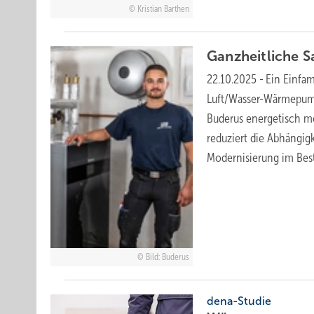
Kristian Barthen
Ganzheitliche 
22.10.2025
-
Ein Einfam
Luft/Wasser-Wärmepump
Buderus energetisch mo
reduziert die ­Abhängig
Modernisierung ­im
Bes
Bild: Buderus
dena-Studie