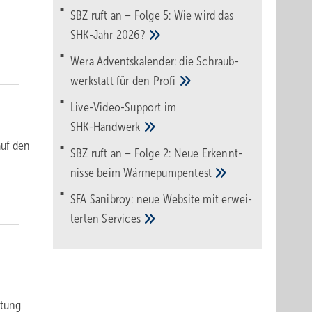
SBZ ruft an – Folge 5: Wie wird das
SHK-Jahr
2026?
Wera Adventskalender: die Schraub­
werk­statt für den
Pro­fi
Live-Video-Support im
SHK-Handwerk
auf den
SBZ ruft an – Folge 2: Neue Erkennt­
nisse beim
Wärme­pumpen­test
SFA Sanibroy: neue Web­site mit erwei­
terten
Services
ftung