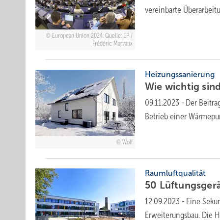
vereinbarte Überarbeit
European Union 2024: Quelle: EP /
Frédéric Marvaux
Heizungssanierung
Wie wichtig sin
09.11.2023
-
Der Beitra
Betrieb einer Wärmepu
Wolf
Raumluftqualität
50 Lüftungsger
12.09.2023
-
Eine Seku
Erweiterungsbau. Die H