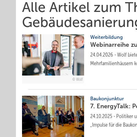
Alle Artikel zum 
Gebäudesanierun
Weiterbildung
Webinarreihe zu
24.04.2026
-
Wolf biet
Mehrfamilienhäusern ko
Wolf
Baukonjunktur
7. EnergyTalk: Po
24.10.2025
-
Politiker 
„Impulse für die Baukon