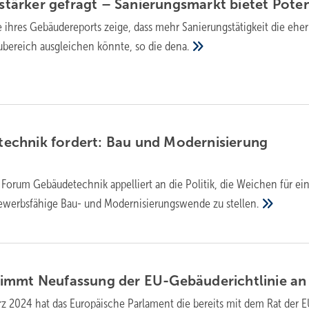
ärker gefragt – Sanie­rungs­markt bietet
Poten
 ihres Gebäude­reports zeige, dass mehr Sanierungs­tätig­keit die eher
­be­reich aus­glei­chen könnte, so die
dena.
hnik for­dert: Bau und Mo­der­ni­sie­rung
orum Gebäudetechnik appelliert an die Politik, die Weichen für ei
bewerbsfähige Bau- und Modernisierungswende zu
stellen.
immt Neufassung der EU-Gebäuderichtlinie
an
rz 2024 hat das Europäische Parlament die bereits mit dem Rat der 