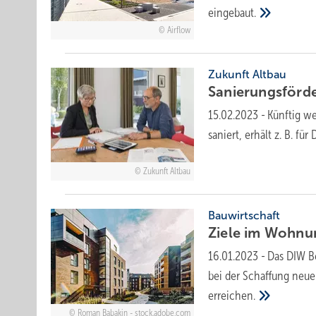
eingebaut.
Airflow
Zukunft Altbau
Sanierungsförd
15.02.2023
-
Künftig we
saniert, erhält z. B. f
Zukunft Altbau
Bauwirtschaft
Ziele im Wohn
16.01.2023
-
Das DIW Be
bei der Schaffung neu
erreichen.
Roman Babakin - stock.adobe.com