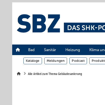
Springe
Springe
Springe
auf
auf
auf
Hauptinhalt
Hauptmenü
SiteSearch
Bad
Sanitär
Heizung
Klima un
Kataloge
Meldungen
Podcast
Produkt
Alle Artikel zum Thema Gebäudesanierung