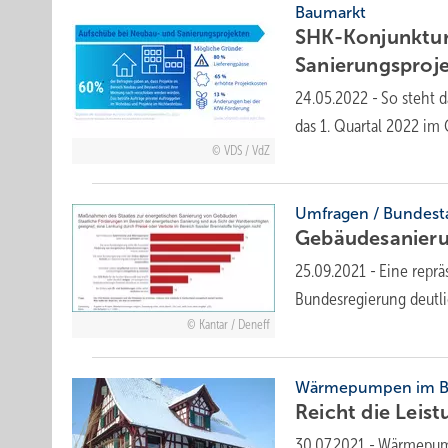
Baumarkt
SHK-Konjunktur
Sanierungsproj
24.05.2022
-
So steht 
das 1. Quartal 2022 im
VDS / VdZ
Umfragen / Bundest
Gebäudesanierun
25.09.2021
-
Eine reprä
Bundesregierung deutl
Kantar / Deneff
Wärmepumpen im Bes
Reicht die Lei
30.07.2021
-
Wärmepumpe