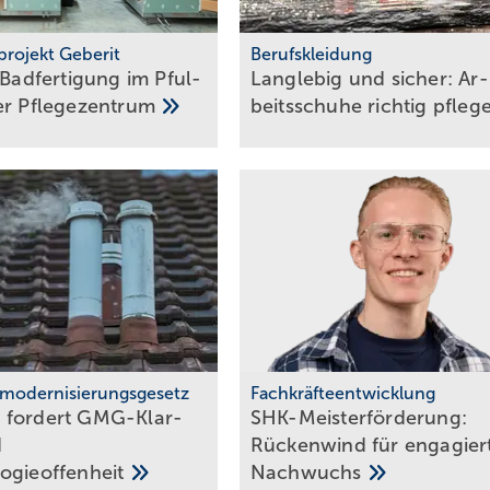
projekt Geberit
Berufskleidung
 Badfertigung im Pful­
Langlebig und sicher: Ar­
fer
Pfle­ge­zen­trum
beits­schu­he rich­tig
pfle­
modernisierungsgesetz
Fachkräfteentwicklung
 fordert GMG-Klar­
SHK-Meisterförderung:
d
Rücken­wind für enga­gier­
o­gie­of­fen­heit
Nachwuchs