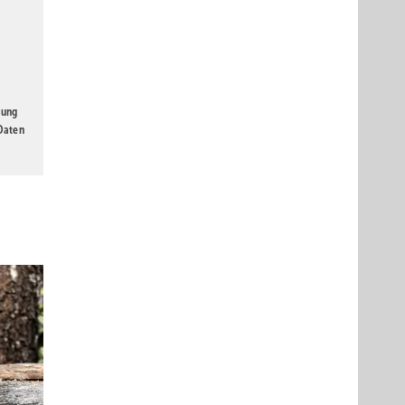
gung
 Daten