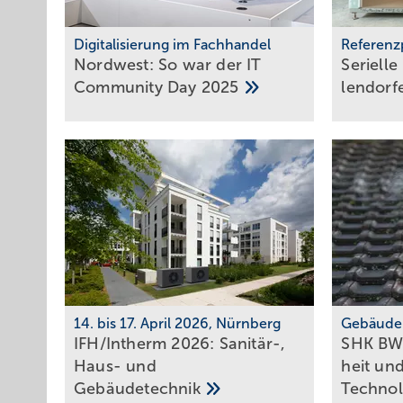
Digitalisierung im Fachhandel
Referenz
Nordwest: So war der IT
Serielle
Community Day
2025
len­dor­
14. bis 17. April 2026, Nürnberg
Gebäude
IFH/Intherm 2026: Sanitär-,
SHK BW
Haus- und
heit un
Ge­bäu­de­tech­nik
Tech­no­l