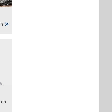
gen
ten