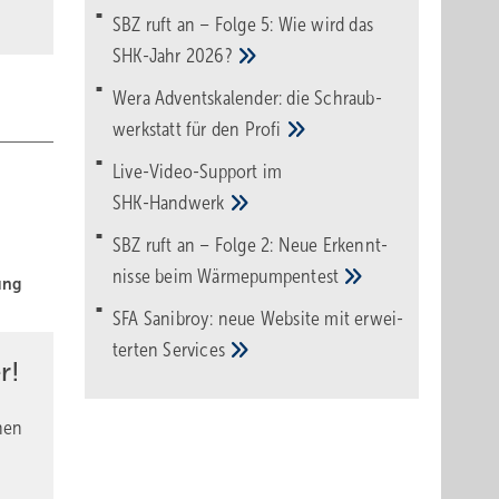
SBZ ruft an – Folge 5: Wie wird das
SHK-Jahr
2026?
Wera Adventskalender: die Schraub­
werk­statt für den
Pro­fi
Live-Video-Support im
SHK-Handwerk
SBZ ruft an – Folge 2: Neue Erkennt­
nisse beim
Wärme­pumpen­test
ung
SFA Sanibroy: neue Web­site mit erwei­
terten
Services
r!
nen