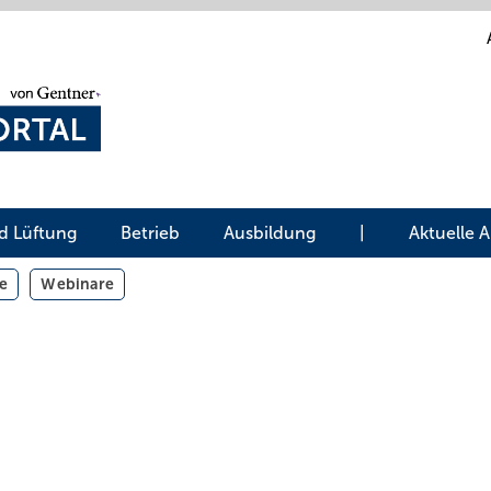
d Lüftung
Betrieb
Ausbildung
|
Aktuelle 
e
Webinare