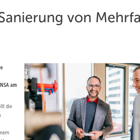
a­nie­rung von Mehr­f
ie
FENSA am
lt die
n
ümern