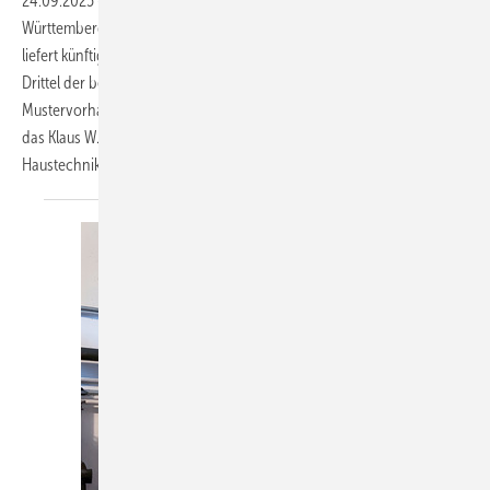
24.09.2025
-
Mit der historischen Liegenschaft zeigt Baden-
Württemberg, wie die Wärmewende gelingen kann: Statt fossilem Gas
liefert künftig ein Mix aus Holzpellets und erneuerbarer Energie zwei
Drittel der benötigten Wärme. Das Pilotprojekt ist das erste von zehn
Mustervorhaben des Bundeslandes auf dem Weg zur Klimaneutralität,
das Klaus W. König, Fachjournalist für ressourcensc honende
Haustechnik,
vorstellt.