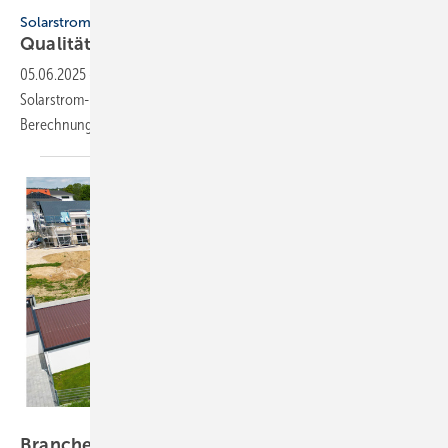
HTW Berlin
Solarstrom
Qualitäts-Stan­dards für
Solar­strom-Rech­ner
05.06.2025
-
Die HTW Berlin hat Qualitäts-Standards für Online-
Solarstrom-Rechner entwickelt, um das Vertrauen in deren
Berechnungsergebnisse zu
steigern.
Bild: Rössler Wohnbau
Branchentreff: Infrarotheizung als Herzstück