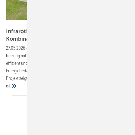
Bild: Vitramo
Infraroth eizung und Photovoltaik – effektive
Kombination für energieeffiziente
Neubauten
27.05.2026
-
Ein neu errichtetes Einfamilienhaus kombiniert Infrarot­
heizung mit einer Photovoltaikanlage und einem Batteriespeicher, um
effizient und kostengünstig zu heizen. Rund 80 % des jährlichen
Energiebedarfs werden dabei durch Solarenergie gedeckt. Das
Projekt zeigt, dass ­weit­gehende Energieautarkie im Alltag realisierbar
ist.