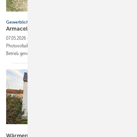
Armacell
Gewerblicher Eigenverbrauch
Armacell nimmt große PV-Anlage in
Betrieb
07.05.2026
-
Armacell hat am Standort Münster eine
Photovoltaikanlage mit einer Leistung von knapp einem Megawatt in
Betrieb
genommen.
Bild: Hans-Georg Baunach
Wärmepumpe mit Solaranlage und