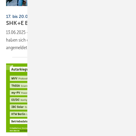
Alex Muchnik / Messe Essen
17. bis 20.03.2026, Messe Essen
SHK+E Essen jetzt schon gut
gebucht
13.06.2025
-
Volle Hallen in Sicht: Zur SHK+E Essen im März 2026
haben sich die meisten großen Heizungshersteller bereits
angemeldet.