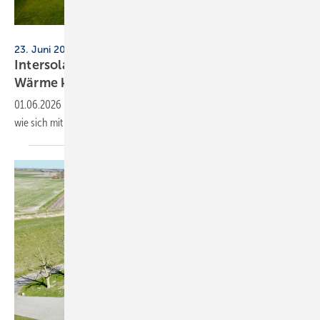
Haller Infrarot
23. Juni 2026, 13.30–15.00 Uhr, Messe München
Intersolar-Forum: Power-to-Heat – Strom und
Wärme
koppeln
01.06.2026
-
Das Intersolar-Forum zum Thema Power-to-Heat zeigt,
wie sich mit solar­elek­trischer Wärme neue Themen
ent­wickeln.