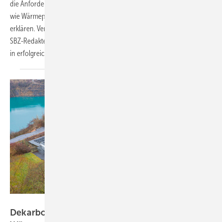
die Anforderungen, dem Endkunden investitionsintensive Lösungen,
wie Wärmepumpen mit PV, Solarthermie und Speichertechnik, zu
erklären. Vertriebsprofi Wendelin Heinzelmann bei Ritter Energie gibt
SBZ-Redakteurin Katrin Drogatz-Krämer wertvolle Einblicke
in erfolgreiche Strategien der
Kundenberatung.
Bild: Daikin
Dekarbonisierung mit effizienter