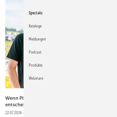
Specials
Kataloge
Meldungen
Podcast
Produkte
Webinare
Bild: Ritter Energie
Wenn Planung und Umsetzung über Effizienz
entscheiden
22.07.2026
-
Komplexe Heizsysteme verlangen Präzision in Planung