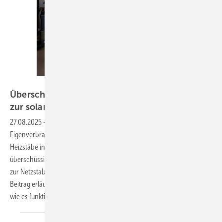
Bild: my-PV
Ü berschüssigen PV-Strom nutzen: Heizstäbe
zur solarelektrischen
Warmwasserbereitung
27.08.2025
-
Mit dem wachsenden Druck zur
Eigenverbrauchsoptimierung rücken technische Lö sungen wie
Heizstäbe in den Fokus. Sie ermöglichen die direkte Umwandlung
überschüssigen Photovoltaikstroms in Warmwasser und tragen damit
zur Netzstabilität, Kostensenkung und Dekarbonisierung bei. Im
Beitrag erläutert Tobias Fuchslechner von my-PV aus Oberösterreich,
wie es
funktioniert.