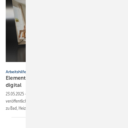
Elements
Arbeitshilfe
Elements-Trendkatalog 2025: gedruckt und
digital
23.05.2025
-
Elements hat die 3. Auflage seines Trendkatalogs
veröffentlicht. Auf 306 Seiten werden Informationen und Anregungen
zu Bad, Heizung und Energie
präsentiert.