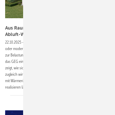
Bild: Nibe
Aus Raumluft wird Heizkraft mit
Abluft-Wärmepumpen
22.10.2025
-
Dichte Fenster und gedämmte Fassaden in neu gebauten
oder modernisierten Gebäuden sparen zwar Energie, können aber
zur Belastung für die Gesundheit werden. Aus diesem Grund schreibt
das GEG ein Lüftungskonzept vor. Der schwedische Hersteller Nibe
zeigt, wie sich mit einer Abluft-Wärmepumpe eine hygienische und
zugleich wirtschaftliche Lösung für die kontrollierte Wohnungslüftung
mit Wärmerückgewinnung, Heizung und Warmwasserbereitung
realisieren
lässt.