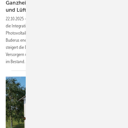
Ganzheitliche Sanierung mit Wärmepumpe, PV
und
Lüftung
22.10.2025
-
Ein Einfamilienhaus aus den 1950er-Jahren wurde durch
die Integration einer Luft/Wasser-Wärmepumpe, einer
Photovoltaikanlage und einer dezentralen Wohnraumlüftung von
Buderus energetisch modernisiert. Die abgestimmte Systemlösung
steigert die Energieeffizienz, ­reduziert die ­Abhängigkeit von
Versorgern und dient als Blaupause für nachhaltige ­Modernisierung ­
im
Bestand.