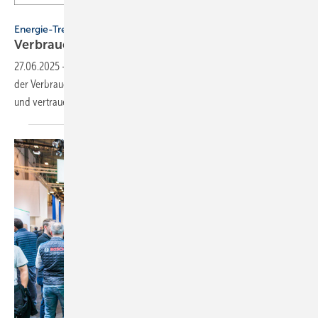
Stiebel Eltron
Energie-Trendmonitor
Verbraucher setzen auf lo­ka­le
Fach­hand­wer­ker
27.06.2025
-
Laut einer Umfrage von Stiebel Eltron bevorzugen 61 %
der Verbraucher eine Kombination aus Wärmepumpe und PV-Anlage
und vertrauen dabei auf das lokale
Fachhandwerk.