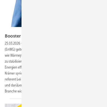
Bild: Wolf
Booster für smartes
Energiemanagement
25.03.2026
-
Mit der Novelle des § 14a des Energiewirtschaftsgesetzes
(EnWG) gelten neue Regeln für steuerbare Verbrauchseinrichtungen
wie Wärmepumpen, Wallboxen und Speicher. Ziel ist es, das Stromnetz
zu stabilisieren, die Wärmewende voranzubringen und erneuerbare
Energien effizienter zu nutzen. SBZ-Redakteurin Katrin Drogatz-
Krämer spricht im Interview mit Dominik Meir, Technischer Schulungs­
referent bei Wolf, über neue Chancen für technische Entwicklungen
und darüber, wie Energiemanagement und Smart Home der SHK-
Branche wichtige Impulse
geben.