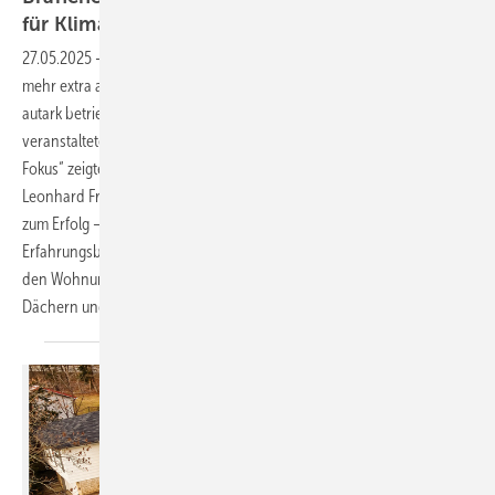
für
Klimaneutralität
27.05.2025
-
Pauschalmieten, die dynamische Energiekosten nicht
mehr extra ausweisen, sind günstig, weil die Haustechnik nahezu
autark betrieben wird. Die 85 Teilnehmer der am 3. April in Würzburg
veranstalteten Konferenz „Infrarotheizung: Wirtschaftlichkeit im
Fokus“ zeigten sich hierüber sehr erfreut, wie Fachjournalist
Leonhard Fromm im Auftrag der SBZ beobachten konnte. Schlüssel
zum Erfolg – dies zog sich durch alle zehn Referate und
Erfahrungsberichte – ist die Kombination aus Infrarotheiz­modulen in
den Wohnungen samt Warmwasserboilern und PV-Anlagen auf
Dächern und
Fassaden.