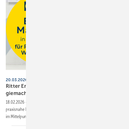
Ritter Energie
20.03.2026, Dettenhausen
Ritter Energie lädt Fach­hand­wer­ker zum Ener­
gie­macher­tag
ein
18.02.2026
-
Beim ersten Energie­macher­tag von Ritter Energie stehen
praxis­nahe Lösun­gen für Photo­vol­taik- und Wär­me­pum­pen­pro­jek­te
im
Mit­tel­punkt.