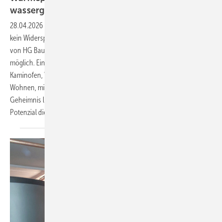
wassergeführtem
Kaminofen
28.04.2026
-
Gemütliche Wärme und niedrige Heizkosten müssen
kein Widerspruch sein, wie ­Hans-­Georg Baunach, Geschäftsführer
von HG Baunach, erläutert: Die richtige Kombination macht beides
möglich. Ein clever geplanter Mix aus einem wassergeführten
Kaminofen, Wärmepumpe und Solaranlage sorgt für behagliches
Wohnen, minimale Emissionen und geringe Betriebskosten. Das
Geheimnis liegt in einer intelligenten Systemplanung, die das volle
Potenzial dieser Hybridlösung
ausschöpft.