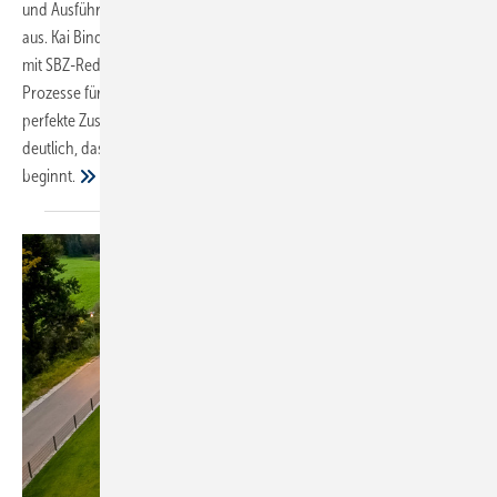
und Ausführung und bereits kleine Fehler wirken sich auf die Effizienz
aus. Kai Binder, Systemplaner bei Ritter Energie, erläutert im ­Gespräch
mit SBZ-Redakteurin Katrin Drogatz-Krämer, welche Daten und
Prozesse für eine optimale Auslegung maßgeblich sind und wie das
perfekte Zusammenspiel aller Komponenten gelingt. Dabei wird
deutlich, dass die eigentliche Feinarbeit erst mit der Inbetriebnahme
beginnt.