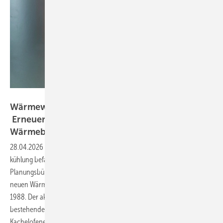
Bild: Forum Wohnenergie
Wä rmewände in der Praxis (Teil 5) –
Erneuerung der
Wärmebereitstellung/-erzeugung
28.04.2026
-
Im letzten Teil der Praxisserie zur Flächenheizung und -
kühlung befasste sich Frank Hartmann, Geschäftsführer eines
Planungsbüros und eines Handwerksbetriebs, mit der Umsetzung der
neuen Wärmeübergabe im Erdgeschoss eines Einfamilienhauses von
1988. Der aktuelle Teil gibt Einblicke in die Demontage der
bestehenden Ölkesselanlage, den Einbau eines wassergeführten
Kachelofeneinsatzes und einer Luft/Wasser-Wärmepumpe sowie