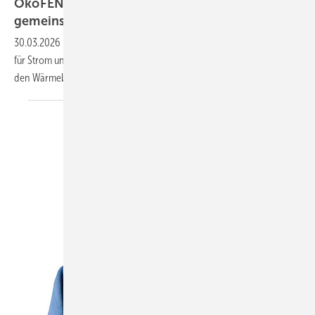
ÖkoFEN: GreenBOX denkt Hei­zung und Strom
ge­meinsam
30.03.2026
-
ÖkoFEN erweitert sein Sorti­ment um ein Ener­gie­system
für Strom und Wärme. Zent­rale Kom­po­nente ist die GreenBOX, die
den Wärme­bedarf
„mit­denkt“.