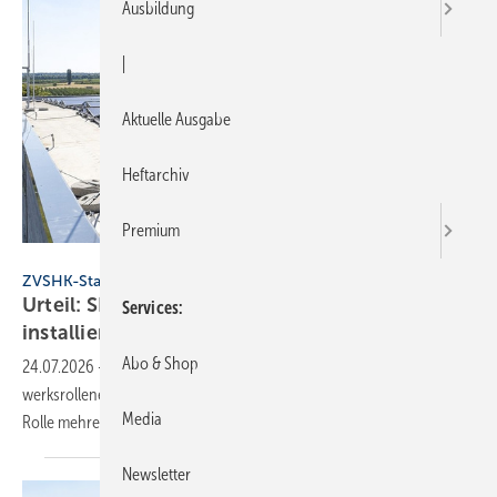
Ausbildung
|
Aktuelle Ausgabe
Heftarchiv
Premium
ZVSHK
ZVSHK-Statement
Urteil: SHK-Handwerk darf Solar­an­lagen
Services
installieren
Abo & Shop
24.07.2026
-
Das OLG Koblenz untersagt PV-Wer­bung ohne Hand­
werks­rollen­eintrag. Der ZVSHK begrüßt die Klar­stel­lung und betont die
Media
Rolle meh­re­rer
Gewerke.
Newsletter