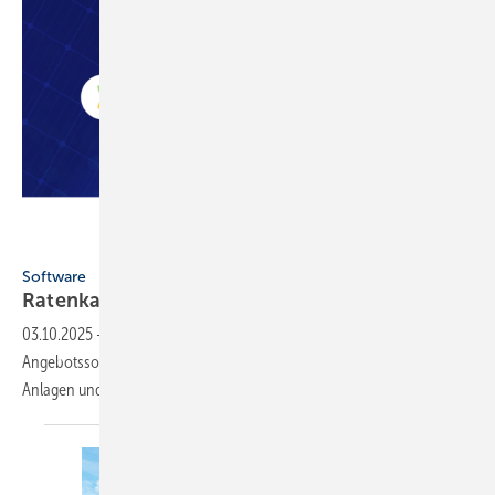
Reonic / Bees & Bears
Software
Ratenkauf in Angebotssoftware
integriert
03.10.2025
-
Reonic und Bees & Bears integrieren Ratenkauf in
Angebotssoftware – ein neuer Standard für den Vertrieb von PV-
Anlagen und
Wärmepumpen.