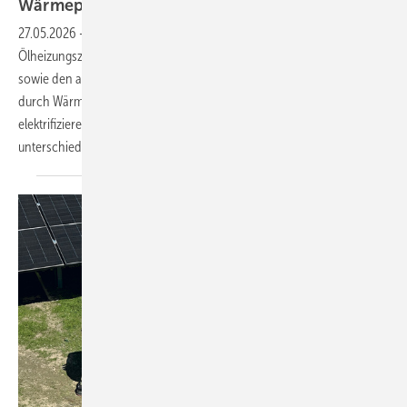
Wärmepumpentechni k
27.05.2026
-
Ein Mess- und Prüftechnikproduzent ersetzte seine alte
Ölheizungszentrale, die das Verwaltungsgebäude aus dem Jahr 1928
sowie den angrenzenden Fertigungsneubau von 2010 versorgte,
durch Wärmepumpen. Ziel war, die Wärmeversorgung vollständig zu
elektrifizieren und die Hoch- und Nieder­temperaturkreise der
unterschiedlichen Gebäudebereiche zu
trennen.