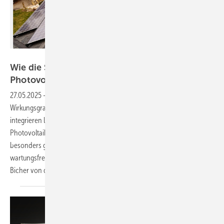
Bild: Jason Kalmbach - stock.adobe.com
Wie die Solarthermie aus dem Schatten der
Photovoltaik treten
könnte
27.05.2025
-
Obwohl Solarthermie technisch ausgereift ist, hohe
Wirkungsgrade erreicht und sich effizient in bestehende Heizsysteme
integrieren lässt, steht sie bislang im Schatten der populäreren
Photovoltaik. Dabei bietet sie zahlreiche Vorteile – von einer
besonders guten Flächennutzung bis hin zu einem nahezu
wartungsfreien Betrieb. Mit praxisnahen Empfehlungen will ­Jonas ­
Bicher von der Sorel GmbH die Solarthermie aus der Nische
holen.