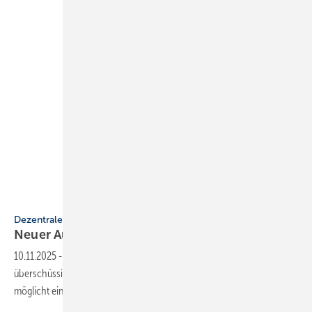
Timo Leukefeld
Dezentrale Trinkwassererwärmung
Neuer Aut­ar­kie-Boi­ler von Ti­mo
Leu­ke­feld
10.11.2025
-
Der Autarkie-Boiler von der Timo Leukefeld GmbH nutzt
über­schüs­si­gen Solar­strom aus PV-Anlagen oder Netzstrom und er­
mög­licht eine un­ab­hän­gi­ge
Warm­was­ser­be­rei­tung.